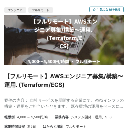
ョンのバックエンド開発経験（5年以上） ・Kotlin（バックエンド
側）の実務経験 ・RDBMSの設計・運用経験（MySQL,
1
気になる!を送る
エンジニア
フルリモート
PostgreSQL等） ・Gitを用いたチーム開発経験 ・RESTful APIの
設計・開発経験 ・英語でのテキストコミュニケーションが可能な
方 （Chat GPTなどで翻訳して理解して、返信ができれば良い）
【尚可】 ・Python / Javaでの実務経験 ・クラウドインフラ
（AWS / GCP / Azure）の実務経験 ・コンテナ技術（Docker,
Kubernetes）の運用経験 ・Spring Frameworkの実務経験 ・
Firebase Authenticationの利用経験 ・NoSQLデータベース、メッ
セージキューの利用経験 ・マイクロサービスアーキテクチャ、大
規模トラフィック環境での経験 ・英語での実務経験
【フルリモート】AWSエンジニア募集/構築〜
運用. (Terraform/ECS)
案件の内容： 自社サービスを展開する企業にて、AWSインフラの
構築・運用をご担当いただきます。 既存環境の運用をベースにし
つつ、Terraformを用いたIaC化やコンテナ環境（ECS）の整備な
報酬例
4,000 ～ 5,500円/時
業務内容
システム開発・運用、SES
ど、徐々に設計・構築領域へステップアップできるポジションで
す。 上位エンジニアのフォロー体制があるため、「運用から構築
稼働時間目安
週5日
はたらく場所
フルリモート