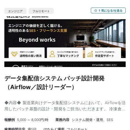
1
気になる!を送る
エンジニア
フルリモート
データ集配信システム バッチ設計開発
（Airflow／設計リーダー）
◆内容◆ 製造業向けデータ集配信システムにおいて、Airflowを活
用したバッチ基盤の設計・開発をご担当いただきます。 冷凍倉庫
などから取得した温度データと製品情報をもとに、品質判定（1級
報酬例
5,000 ～ 8,000円/時
業務内容
システム開発・運用、SES
品・2級品等）を行い、工場向けの利用判定データを生成するデー
タ処理基盤の開発です。 主な業務は以下の3領域となります。 ・
稼働時間目安
週5日
はたらく場所
フルリモート