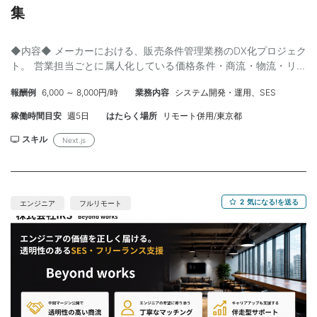
集
◆内容◆ メーカーにおける、販売条件管理業務のDX化プロジェク
ト。 営業担当ごとに属人化している価格条件・商流・物流・リベ
ート設定等を統合・可視化し、業務標準化を推進する。 既存プロ
報酬例
6,000 ～ 8,000円/時
業務内容
システム開発・運用、SES
トタイプをベースに、営業担当へのデモ・ヒアリングを繰り返し
ながら仕様を確定していくプロトタイプ駆動型開発。 フロントエ
稼働時間目安
週5日
はたらく場所
リモート併用/東京都
ンド領域の技術判断を主体的に担い、UI設計・状態管理・リファ
クタリング・業務ロジック実装まで担当いただく想定。 主な業
スキル
Next.js
務： ・React/Next.jsによる業務システム開発 ・複雑な販売条件／
承認フローUI実装 ・TypeScriptを用いた型安全設計 ・既存プロト
タイプコードの改善／リファクタリング ・営業担当との要件整理
／仕様調整 ・テックリード／UXデザイナーとの連携 ◆スキル◆
2
気になる!を送る
エンジニア
フルリモート
【必須】 ・TypeScriptでの設計経験（ジェネリクス含む） ・
Reactでのコンポーネント設計／カスタムHooks設計経験 ・
Next.js（App Router）の実務経験、または高いキャッチアップ能
力 ・BtoB業務システム／管理画面開発経験2年以上 ・複雑なフォ
ームUI／ワークフロー実装経験 ・要件未確定な環境下での自走経
験 ・非エンジニアとの要件整理／折衝経験 【尚可】 ・Highcharts
等のデータ可視化経験 ・Handsontable等のスプレッドシートUI実