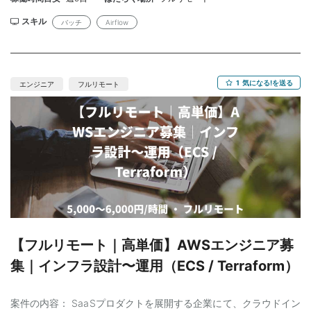
Airflow（Python）を用いたDAG設計・バッチ開発 ・品質判定・出
荷判定を行うデータ処理ロジックの設計・実装 ・API連携およびデ
スキル
バッチ
Airflow
ータベース（PostgreSQL）を利用したデータ連携 開発では
GitLab・Cursor等のAIエディタを活用し、設計書・コード・テス
トコード生成までAIを前提としたモダンな開発環境となります。
将来的にはバッチプログラムを生成するAIエージェント（Skills）
1
気になる!を送る
エンジニア
フルリモート
の開発・改善にも携わることができる案件です。 ◆スキル◆ 【必
須】 ・Airflow（Python）によるDAG設計・開発経験 ・バッチシ
ステムの設計・開発または運用設計経験 ・Pythonを用いた開発経
験 ・AWS Lambda（TypeScript）開発経験 ・PostgreSQL（VIEW
作成）経験 ・Cursor、Claude Code等のAIエディタを活用した開
発経験 【尚可】 ・設計リーダー経験 ・AWS環境での開発経験 ・
データ基盤／ETL・データパイプライン開発経験 ・GitLab等を利
用したコードレビュー経験 ・Playwright等を利用した自動テスト
経験 ・AIエージェント／LLMを活用した開発経験 ・品質管理・製
造業向けシステムの開発経験
【フルリモート｜高単価】AWSエンジニア募
集｜インフラ設計〜運用（ECS / Terraform）
案件の内容： SaaSプロダクトを展開する企業にて、クラウドイン