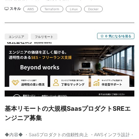
へスキルを伸ばしたい方」にマッチします。 工程； ・AWS環境の
運用／保守 ・既存構成の改善対応 ・Terraformによるインフラ管
スキル
AWS
Terraform
Linux
Docker
理（修正・追加） ・コンテナ環境の運用（ECS） ・監視／障害対
応（CloudWatch等） 開発環境： ・クラウド：AWS（EC2 / ECS /
Fargate / S3 / RDS / ALB） ・IaC：Terraform（既存コードの修
正中心） ・監視：CloudWatch ・コンテナ：Docker ・CI/CD：
0
気になる!を送る
エンジニア
フルリモート
GitHub Actions ・ツール：GitHub / Slack / Notion スキルの必須
と尚可： 【必須】 ・AWS環境での実務経験（2年以上） ・インフ
ラ運用または構築経験 ・Linuxの基本操作 ・チームでの開発／運
用経験 【尚可】 ・Terraformの利用経験（修正レベルでも可） ・
Dockerの利用経験 ・ECS / Fargateの知識または実務経験 ・簡単
なスクリプト作成（Shell / Python） ・監視・障害対応の実務経験
基本リモートの大規模SaasプロダクトSREエ
ンジニア募集
◆内容◆ ・SaaSプロダクトの信頼性向上 ・AWSインフラ設計・