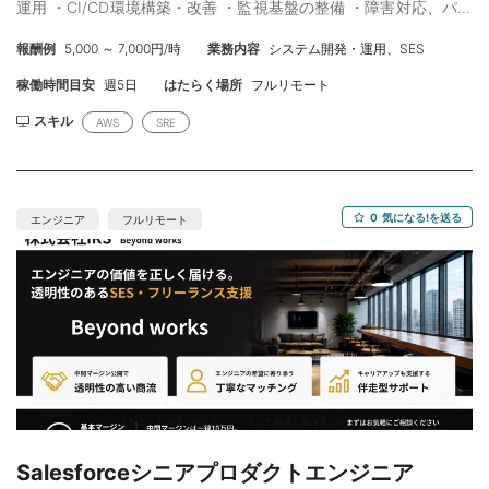
運用 ・CI/CD環境構築・改善 ・監視基盤の整備 ・障害対応、パフ
ォーマンス改善 ・開発組織との連携による運用品質向上 ◆スキル
報酬例
5,000 ～ 7,000円/時
業務内容
システム開発・運用、SES
◆ 【必須】 ・SREまたはインフラエンジニア経験3年以上 ・AWS
環境での設計・構築・運用経験 ・Terraform等IaCの実務経験 ・
稼働時間目安
週5日
はたらく場所
フルリモート
Docker、Kubernetes運用経験 ・監視基盤構築経験 【尚可】 ・大
規模SaaS運用経験 ・EKS運用経験 ・Datadog運用経験 ・セキュ
スキル
AWS
SRE
リティ対策経験 ・GoまたはPythonでの開発経験
0
気になる!を送る
エンジニア
フルリモート
Salesforceシニアプロダクトエンジニア