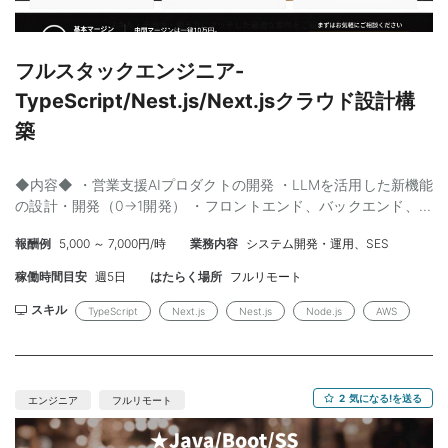
装経験 ・WebSocket／Yjs等によるリアルタイム同期実装経験 ・
Canvas API／Tiptap等のリッチUI実装経験 ・SAP連携システム経
験 ・React Hook Form／Zustand／TanStack Query利用経験 ・フ
ロントエンドテックリード経験
フルスタックエンジニア-
TypeScript/Nest.js/Next.jsクラウド設計構
築
◆内容◆ ・営業支援AIプロダクトの開発 ・LLMを活用した新機能
の設計・開発（0→1開発） ・フロントエンド、バックエンド、イ
ンフラまで一気通貫で対応 ・AI Agent機能、AI Gateway機能の開
報酬例
5,000 ～ 7,000円/時
業務内容
システム開発・運用、SES
発 ・PostgreSQL／Firebase Data Connectの最適化・パフォーマ
ンス改善 ・Property Graphを活用したデータ構造設計・グラフ解
稼働時間目安
週5日
はたらく場所
フルリモート
析 ・AI駆動開発環境（Claude Code／Copilot／Codex／Devin
等）の改善・推進 ・技術選定、アーキテクチャ設計、リファクタ
スキル
TypeScript
Next.js
Nest.js
Node.js
AWS
リング ◆スキル◆ 【必須】 ・Webアプリケーション開発経験（5
年以上） ・TypeScriptを用いたフルスタック開発経験 ・React／
Next.js／Vue.jsいずれかの実務経験 ・Node.jsまたはGo等による
バックエンド開発経験 ・AWSまたはGCP環境での開発経験 ・AI搭
2
気になる!を送る
エンジニア
フルリモート
載コードエディタ（Claude Code／Codex／GitHub Copilot／
Gemini CLI等）の利用経験 ・設計～実装まで自走できる方 【尚