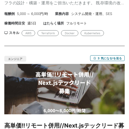
フラの設計・構築・運用をご担当いただきます。 既存環境の改善
に加え、新規機能開発に伴うインフラ設計やIaCの整備など、上流
報酬例
5,000 ～ 6,000円/時
業務内容
システム開発・運用、SES
から関われるポジションです。 DevOps体制を採用しており、ア
プリケーションエンジニアと連携しながら開発効率・可用性の向
稼働時間目安
週5日
はたらく場所
フルリモート
上を目指します。 安定運用だけでなく、パフォーマンス改善やコ
スト最適化など、主体的に提案できる方を歓迎します。 工程； ・
スキル
AWS
Terraform
Docker
Kubernetes
インフラ要件定義／設計 ・AWS環境構築（新規・既存改善） ・
IaC（Terraform）による構成管理 ・監視設計／運用
（CloudWatch等） ・障害対応／パフォーマンス改善 開発環境：
・クラウド：AWS（ECS / Fargate / EC2 / S3 / RDS / ALB） ・
3
気になる!を送る
エンジニア
IaC：Terraform / CloudFormation ・CI/CD：GitHub Actions /
CodePipeline ・監視：CloudWatch / Datadog ・コンテナ：
Docker ・その他：GitHub / Slack / Notion スキルの必須と尚可：
【必須】 ・AWS環境でのインフラ設計・構築経験（3年以上） ・
TerraformまたはCloudFormationの利用経験 ・Dockerを用いたコ
ンテナ運用経験 ・基本的なネットワーク知識（VPC / サブネット /
セキュリティグループ） 【尚可】 ・ECS / Fargate環境の構築・
運用経験 ・CI/CDパイプラインの構築経験 ・Datadogなどの監視
ツール利用経験 ・パフォーマンスチューニング／コスト最適化の
経験 ・SRE / DevOpsの実務経験
高単価!!リモート併用//Next.jsテックリード募