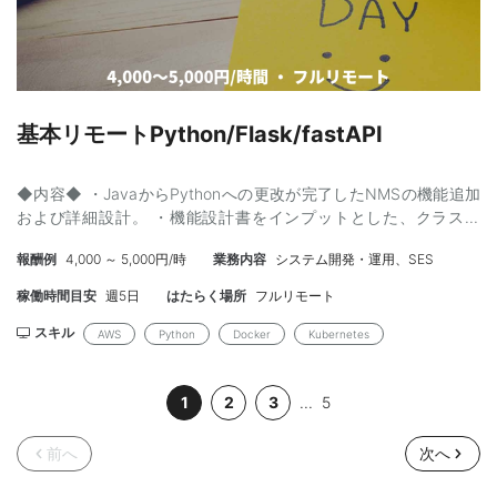
基本リモートPython/Flask/fastAPI
◆内容◆ ・JavaからPythonへの更改が完了したNMSの機能追加
および詳細設計。 ・機能設計書をインプットとした、クラス設
計・コンテナ設計等の詳細設計。 【工程】詳細設計、実装、テス
報酬例
4,000 ～ 5,000円/時
業務内容
システム開発・運用、SES
ト 【開発環境】 言語：Python, HTML, CSS, JavaScript, React
FW：Flask, OpenAPI, FastAPI インフラ・DB：Kubernetes,
稼働時間目安
週5日
はたらく場所
フルリモート
Docker, Linux ツール：Jinja2 ◆スキル◆ 【必須】 ・機能設計を
インプットに、詳細設計（クラス設計・コンテナ設計等）が可能
スキル
AWS
Python
Docker
Kubernetes
な方 ・PythonによるWebAPI開発経験（Flask, OpenAPI,
FastAPI） ・Linuxの基本操作スキル ・顧客との打合せやレビュー
1
2
3
...
5
において、能動的なディスカッションが可能な方 ・ウォーターフ
ォール開発における基本設計書の作成経験 【尚可】 ・HTML,
CSS, JavaScript, Reactを用いたフロントエンド開発経験 ・
前へ
次へ
Jinja2（テンプレートエンジン）の使用経験 ・Kubernetes,
Dockerの操作経験（コマンド利用等）