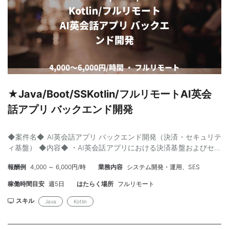
可】 ・Tech Lead／アーキテクト経験 ・AIプロダクト開発経験 ・
LLM（OpenAI／Claude／Gemini等）を活用した開発経験 ・
Firebase（Firestore／Cloud Functions／Auth）経験 ・Cloud Run
／Cloud Functions経験 ・PostgreSQL設計・チューニング経験 ・
GraphQL／Property Graph／graphology経験 ・GitHub Actionsに
よるCI/CD構築経験 ・AIエージェント（Devin等）の活用経験 ・
スタートアップ／SaaS企業での開発経験
★Java/Boot/SSKotlin/フルリモートAI英会
話アプリ バックエンド開発
◆案件名◆ AI英会話アプリ バックエンド開発（決済・セキュリテ
ィ基盤） ◆内容◆ ・AI英会話アプリにおける決済基盤およびセキ
ュリティ/ユーザー管理基盤の設計・構築 ・PMとの要件定義から
報酬例
4,000 ～ 6,000円/時
業務内容
システム開発・運用、SES
プロジェクト計画策定、実装、運用までの一気通貫した担当 ・
REST APIの設計・開発、DB最適化、パフォーマンスチューニング
稼働時間目安
週5日
はたらく場所
フルリモート
の実施 【工程】要件定義、基本設計、詳細設計、実装、テスト、
保守運用 【開発環境】 言語：Kotlin, Python FW：Spring Boot イ
スキル
Java
Kotlin
ンフラ・DB：AWS, GCP, Azure, MySQL ツール：GitHub Actions,
Datadog, Sentry, Slack ◆スキル◆ 【必須】 ・Webアプリケーシ