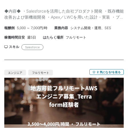
◆内容◆ ・Salesforceを活用した自社プロダクト開発 ・既存機能
改善および新機能開発 ・Apex／LWCを用いた設計・実装 ・プロ
ダクトチームとの要件整理 ・Agentforce活用に向けた開発支援 ・
報酬例
5,000 ～ 7,000円/時
業務内容
システム開発・運用、SES
コードレビューおよび品質向上施策の推進 ・開発生産性向上に向
けた技術改善 ◆スキル◆ 【必須】 ・Salesforceを用いた開発経
稼働時間目安
週5日
はたらく場所
フルリモート
験5年以上 ・ApexおよびLWCを用いた開発経験 ・要件を理解し、
設計～実装まで一人称で推進できる方 ・チーム開発におけるレビ
スキル
Salesforce
ュー経験 【尚可】 ・Salesforce製品開発経験 ・Managed
Package開発経験 ・ISV企業での開発経験 ・Tech Lead経験 ・
Salesforce認定資格保有 ・Agentforce利用経験 ・AI関連サービス
開発経験
2
気になる!を送る
エンジニア
フルリモート