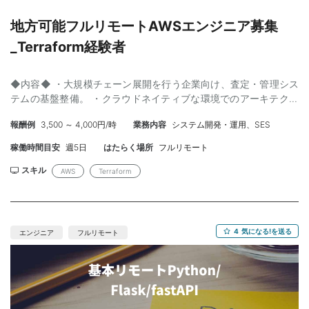
地方可能フルリモートAWSエンジニア募集
_Terraform経験者
◆内容◆ ・大規模チェーン展開を行う企業向け、査定・管理シス
テムの基盤整備。 ・クラウドネイティブな環境でのアーキテクチ
ャ設計から構築、運用ドキュメント作成。 ・チーム内での技術レ
報酬例
3,500 ～ 4,000円/時
業務内容
システム開発・運用、SES
ビューや改善提案など、能動的な技術支援。 【工程】基本設計/詳
細設計/実装/テスト 【開発環境】 言語：Node.js, TypeScript,
稼働時間目安
週5日
はたらく場所
フルリモート
JavaScript FW：Express, Vue.js インフラ・DB：AWS, MySQL,
Linux, Terraform ツール：記載なし ◆スキル◆ 【必須】 ・ITエン
スキル
AWS
Terraform
ジニアとしての実務経験3年以上 ・AWS環境における設計および
構築の実績2年以上 ・Linuxサーバーの管理・運用に関する深い知
識 ・Terraformを利用したコードによるインフラ管理（IaC）経験
・コスト最適化を意識した非機能要件の定義経験 【尚可】 ・検索
4
気になる!を送る
エンジニア
フルリモート
エンジン（Solr等）を用いた分散構成の知見 ・DB（MySQL等）の
パフォーマンスチューニング経験 ・リーダー層としてステークホ
ルダーとの仕様調整経験