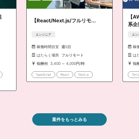
性
【A
【React/Next.js/フルリモ...
系企業
エンジニア
エン
稼働時間目安
週5日
稼
はたらく場所
フルリモート
は
報酬例
3,400 ～ 4,000円/時
報
TypeScript
React
Next.js
Terr
案件をもっとみる