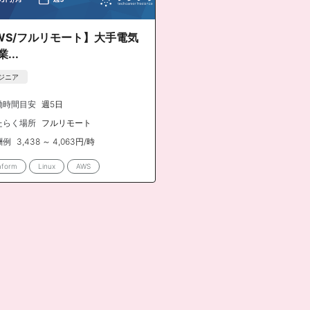
WS/フルリモート】大手電気
...
ジニア
働時間目安
週5日
たらく場所
フルリモート
酬例
3,438 ～ 4,063円/時
aform
Linux
AWS