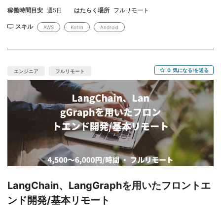
Androidネイティブアプリ開発 ・API連携（REST/GraphQL）によ
稼働時間目安
週5日
はたらく場所
フルリモート
るデータ取得・更新処理 ・UI/UX改善（ユーザビリティ向上施策
の実装） ・オフライン対応／データ同期設計 ・パフォーマンス改
スキル
AWS
Kotlin
Android
善、クラッシュ対応 ・設計（MVVM / Clean Architecture） 開発
環境： ・言語：Kotlin ・アーキテクチャ：MVVM / Clean
Architecture ・通信：Retrofit / OkHttp ・DB：Room ・非同期：
Coroutines / Flow ・ツール：Android Studio、GitHub、
0
気になる!を送る
エンジニア
フルリモート
Firebase（Crashlytics / Analytics） ・バックエンド：
Kotlin（Spring Boot）／Node.js（API） ◆スキル◆ 【必須】 ・
KotlinでのAndroidネイティブアプリ開発経験3年以上 ・MVVM等
のアーキテクチャに基づく設計経験 ・REST APIとの連携実装経験
・Gitを用いたチーム開発経験 【尚可】 ・SaaSプロダクトまたは
業務系アプリの開発経験 ・Clean Architectureの理解／実務経験
・Jetpack Composeの利用経験 ・Firebaseの利用経験 ・オフライ
ン対応／同期処理の設計経験 ・パフォーマンスチューニング経験
LangChain、LangGraphを用いたフロントエ
ンド開発/基本リモート