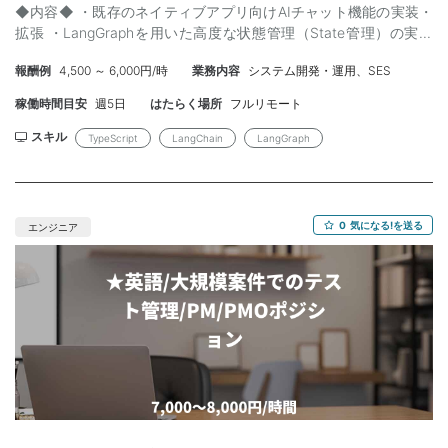
◆内容◆ ・既存のネイティブアプリ向けAIチャット機能の実装・
拡張 ・LangGraphを用いた高度な状態管理（State管理）の実装
・AIモデル（Amazon Bedrock）との連携を含むフロントエンド領
報酬例
4,500 ～ 6,000円/時
業務内容
システム開発・運用、SES
域の開発 【開発環境】 言語：TypeScript FW：LangChain,
LangGraph インフラ・DB：Amazon Bedrock ◆スキル◆ 【必
稼働時間目安
週5日
はたらく場所
フルリモート
須】 ・フロントエンド開発経験（TypeScript） ・LangChainおよ
びLangGraph、両方の実務経験 【尚可】 ・LLMを活用したアプリ
スキル
TypeScript
LangChain
LangGraph
支援サービスやQAの経験 ・ヘルプチャットボットに関する経験
0
気になる!を送る
エンジニア