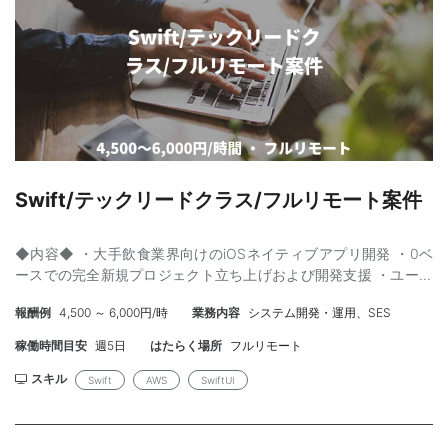
大規模アプリ（10万行超）やライブ配信アプリの開発・運用経験
・CI/CD、OSSコントリビュート経験
Swift/テックリードクラス/フルリモート案件
◆内容◆ ・大手飲食業界向けのiOSネイティブアプリ開発 ・0ベ
ースでの完全新規プロジェクト立ち上げおよび開発支援 ・ユーザ
ー視点に立った機能提案およびアーキテクチャ選定 【開発環境】
報酬例
4,500 ～ 6,000円/時
業務内容
システム開発・運用、SES
言語：iOSネイティブ、Swift ◆スキル◆ 【必須】 ・PM/PL/TL等
のマネジメント経験3年以上 ・iOSネイティブアプリの開発業務経
稼働時間目安
週5日
はたらく場所
フルリモート
験5年以上 ・アーキテクチャ/ライブラリ等の選定経験 ・0ベース
で完全新規のiOSプロジェクト立ち上げに携わった経験 【尚可】
スキル
Swift
AWS
SwiftUI
・Swiftを用いた開発経験 ・Apple提唱のMVC以外のアーキテクチ
ャ（例：MVVM）に則ったアプリ開発経験 ・スクラム開発経験 ・
テックリード経験