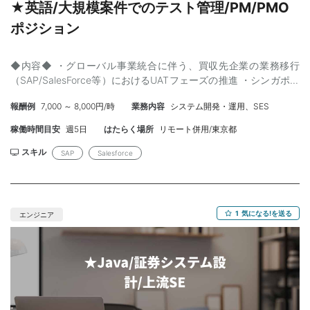
★英語/大規模案件でのテスト管理/PM/PMO
ポジション
◆内容◆ ・グローバル事業統合に伴う、買収先企業の業務移行
（SAP/SalesForce等）におけるUATフェーズの推進 ・シンガポー
ルやインド等の海外拠点と連携し、プロジェクトのハンドリング
報酬例
7,000 ～ 8,000円/時
業務内容
システム開発・運用、SES
および管理を担当 ・既存のテスト計画書に基づき、現場の推進力
を高めるためのマネジメント業務 【工程】テスト・管理 【開発環
稼働時間目安
週5日
はたらく場所
リモート併用/東京都
境】 SAP, Salesforce ◆スキル◆ 【必須】 ・基幹システム等の大
規模案件におけるテスト計画、管理経験 ・高レベルなプロジェク
スキル
SAP
Salesforce
トマネジメントスキル ・部門横断（国内・海外）での高いコミュ
ニケーション能力 ・英語（上級：海外拠点との折衝が可能なレベ
ル） 【尚可】 ・自律的に動けるコンサルタントタイプ ・遅延チー
ムに対し、協調しつつも率直に提言ができる方
1
気になる!を送る
エンジニア