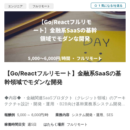
1
気になる!を送る
エンジニア
フルリモート
【Go/Reactフルリモート】金融系SaaSの基
幹領域でモダンな開発
◆内容◆ ・金融関連SaaSプロダクト（クレジット領域）のアーキ
テクチャ設計・開発・運用 ・B2B向け基幹業務系システム開発へ
の参画 ・GoおよびReactを用いたフロントエンドからバックエン
報酬例
5,000 ～ 6,000円/時
業務内容
システム開発・運用、SES
ドまでの広範な開発業務 【開発環境】 言語：Go, React インフ
ラ・DB：AWS ◆スキル◆ 【必須】 ・Goを用いたWebアプリケー
稼働時間目安
週5日
はたらく場所
フルリモート
ション開発経験 ・Reactを用いたフロントエンド開発経験 ・ユニ