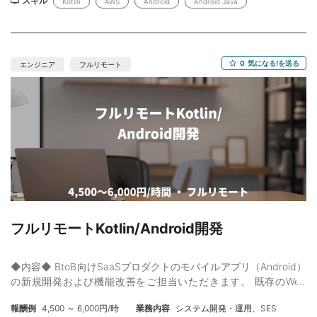
KotlinでのAndroid開発5年以上 ・Jetpack Compose実務経験 ・
スキル
Kotlin
AWS
Android
Android Java
Clean Architectureの設計経験 ・テックリードまたはそれに準ず
る経験 【尚可】 ・大規模アプリ開発経験 ・CI/CD構築経験 ・
Firebase / Analyticsの知見
0
気になる!を送る
エンジニア
フルリモート
フルリモートKotlin/Android開発
◆内容◆ BtoB向けSaaSプロダクトのモバイルアプリ（Android）
の新規開発および機能改善をご担当いただきます。 既存のWeb
SaaS（業務管理・CRM系）と連携し、現場利用を想定したネイテ
報酬例
4,500 ～ 6,000円/時
業務内容
システム開発・運用、SES
ィブアプリ開発となります。 主な業務内容： ・Kotlinによる