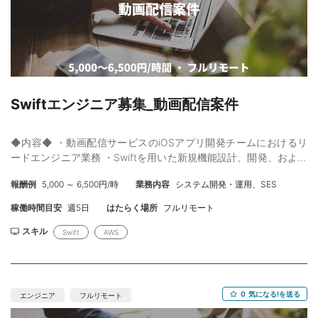
Swiftエンジニア募集_動画配信案件
◆内容◆ ・動画配信サービスのiOSアプリ開発チームにおけるリ
ードエンジニア業務 ・Swiftを用いた新規機能設計、開発、および
コード品質向上のための自動化改善 ・PdMやデザイナーと連携し
報酬例
5,000 ～ 6,500円/時
業務内容
システム開発・運用、SES
たチーム開発および、メンバーへのコードレビュー ・イベント登
壇や技術ブログ発信など、開発文化への貢献 【工程】設計、開
稼働時間目安
週5日
はたらく場所
フルリモート
発、テスト、運用、改善 【開発環境】 言語：Swift, Objective-C
FW：UIKit, RxSwift, Lottie ツール：CocoaPods, Firebase,
スキル
Swift
AWS
NewRelic, Treasuredata, Slack, Teams, Google Meet ◆スキル◆
【必須】 ・Swiftを用いたiOSアプリの開発経験（5年以上目安）
・iOS標準ライブラリやOSSに対する知識 ・アーキテクチャ、設
計に対する知識 【尚可】 ・MVVM / Clean Architecture / VIPER /
0
気になる!を送る
エンジニア
フルリモート
Flux等の設計思想の導入経験 ・スクラムによるチーム開発経験 ・