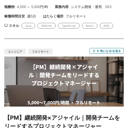
ータ抽出機能の実装 【工程】詳細設計/実装/テスト/保守運用 【開
報酬例
4,500 ～ 5,000円/時
業務内容
システム開発・運用、SES
発環境】 言語：Java, Kotlin FW：Spring Boot ◆スキル◆ 【必
須】 ・ウォーターフォール環境での開発実務経験 ・設計書作成
稼働時間目安
週5日
はたらく場所
フルリモート
（大規模修正含む）からの工程経験 ・JavaまたはKotlin、Spring
Bootの実務経験4年以上 ・コードレビューの実施経験 ・テストコ
スキル
Java
SSKotlin
TypeScript
React
AWS
ードの実装経験
0
気になる!を送る
エンジニア
フルリモート
【PM】継続開発×アジャイル｜開発チームを
リードするプロジェクトマネージャー