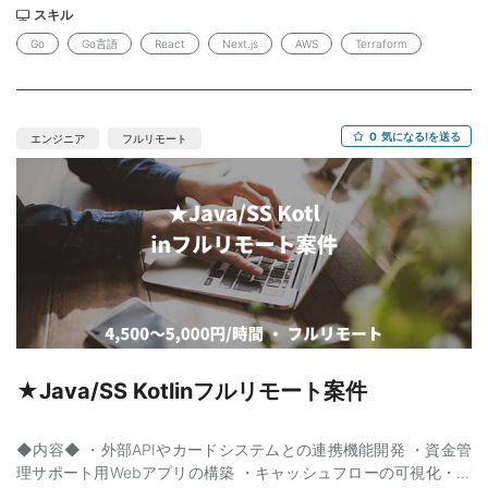
ットテストやE2Eテストの実務経験 ・AWS上でのインフラ構築経
スキル
験 【尚可】 ・TerraformによるIaCの経験 ・大規模サービスの開
Go
Go言語
React
Next.js
AWS
Terraform
発・運用経験 ・生成AIの組み込み経験 ・英語でのチームコミュニ
ケーション経験
0
気になる!を送る
エンジニア
フルリモート
★Java/SS Kotlinフルリモート案件
◆内容◆ ・外部APIやカードシステムとの連携機能開発 ・資金管
理サポート用Webアプリの構築 ・キャッシュフローの可視化・デ