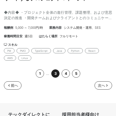
◆内容◆ ・プロジェクト全体の進行管理、課題整理、および意思
決定の推進 ・開発チームおよびクライアントとのコミュニケーシ
ョン設計／調整 ・継続開発案件におけるPM業務全般（スプリント
報酬例
5,000 ～ 7,000円/時
業務内容
システム開発・運用、SES
管理、リソース最適化、認識合わせ 等） ・アジャイル開発におけ
るプロセス改善およびチーム生産性向上の推進 【工程】 要件整理
稼働時間目安
週5日
はたらく場所
フルリモート
／基本設計／開発マネジメント／リリース／運用改善 【開発環
境】 言語：TypeScript / Java / Python FW：React / Next.js /
スキル
Spring Boot インフラ：AWS（EC2 / S3 / RDS / Lambda） DB：
PM
PMO
TypeScript
Java
Python
React
MySQL / PostgreSQL ツール：GitHub / Jira / Confluence / Slack
AWS
Linux
/ Notion / Figma 開発手法：Agile / Scrum / DevOps / CI/CD ◆ス
キル◆ 【必須】 ・PMとしてのプロジェクト推進経験 ・開発チー
ムおよびクライアントとの折衝／調整経験 ・アジャイル開発また
1
...
3
4
5
はそれに準ずるプロジェクト推進経験 ・課題管理／進捗管理／リ
スク管理の実務経験 【尚可】 ・スクラムマスターまたはそれに近
前へ
次へ
しい役割の経験 ・プロダクト志向での改善提案・KPI設計経験 ・
CI/CDやDevOpsに関する理解 ・UX/UIやビジネス要件を踏まえた
開発ディレクション経験
テックダイレクトに
採用担当者様向け