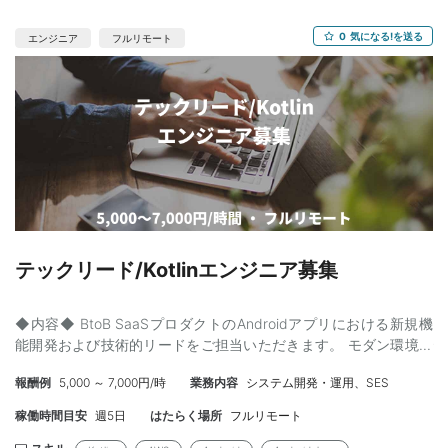
0
気になる!を送る
エンジニア
フルリモート
テックリード/Kotlinエンジニア募集
◆内容◆ BtoB SaaSプロダクトのAndroidアプリにおける新規機
能開発および技術的リードをご担当いただきます。 モダン環境で
の設計・技術選定にも関与いただきます。 ・Jetpack Composeに
報酬例
5,000 ～ 7,000円/時
業務内容
システム開発・運用、SES
よるUI開発 ・アーキテクチャ設計（Clean Architecture） ・技術
選定／コードレビュー ・パフォーマンス改善、技術的負債の解消
稼働時間目安
週5日
はたらく場所
フルリモート
・バックエンドチームとのAPI設計連携 ◆スキル◆ 【必須】 ・