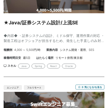
★Java/証券システム設計/上流SE
◆内容◆ ・証券システムの設計、ミドル保守、運用作業の対応 ・
製造工程はオフショアが担当するため、発生した手直しのみ対応
・保守作業に伴う夜間や休日対応が発生する可能性あり 【工程】
報酬例
4,000 ～ 5,500円/時
業務内容
システム開発・運用、SES
基本設計/実装/保守運用 【開発環境】 言語：Java11以上 FW：
Spring系 インフラ・DB：Oracle、(尚可：Redis) ツール：(尚可：
稼働時間目安
週5日
はたらく場所
リモート併用/東京都
Graphql/gRPC/RestAPI) ◆スキル◆ 【必須】 ・Javaでの開発経
験5年以上 ・基本設計以上の経験（3年以上/コーディング経験不
スキル
Java
Spring
React
Oracle
問） ・Spring系FW、Oracleの実務経験 ・証券業務知識（または
証券システム開発経験） 【尚可】 ・Seasar2の経験 ・マイクロサ
ービスの知識 ・Graphql、gRPC、RestAPI、Redisの知識
0
気になる!を送る
エンジニア
フルリモート