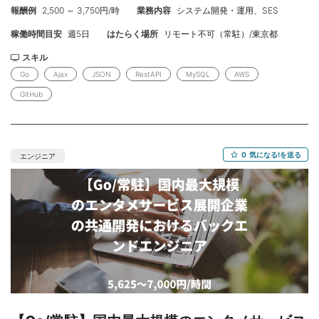
報酬例
2,500 ～ 3,750円/時
業務内容
システム開発・運用、SES
React)、Mac、iOS(swift)、Android(kotlin) ■フェーズ■ アジャイ
ル開発 ■必須スキル■ ・実務経験5年以上、 一人称で自走できる
稼働時間目安
週5日
はたらく場所
リモート不可（常駐）/東京都
方 ・Go(Golang)開発経験2年以上 ・Ajax、 JSON、 RestAPI、
MySQL、 AWS、 Githubの経験 ■尚可スキル■ ・SQLが詳しい、
スキル
チューリング経験があれば尚良 ■精算■ 140h~180h ■面談■ 1回
Go
Ajax
JSON
RestAPI
MySQL
AWS
予定 ■場所■ 御成門 ※御成門駅から徒歩1分 ※基本出社、 仕事慣れ
GitHub
たらリモート相談可能 ■期間■ 12月~ ※来年1月開始の方も相談可
能 ■備考■ コミュニケーション力 報連相/勤怠に問題ない方
0
気になる!を送る
エンジニア