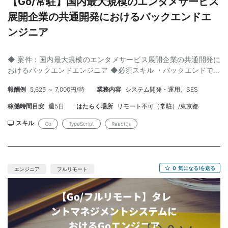
【Go/常駐】国内最大規模のエンタメサービス
展開企業の共通開発におけるバックエンドエ
ンジニア
◆ 案件：国内最大規模のエンタメサービス展開企業の共通開発に
おけるバックエンドエンジニア ◆必須スキル ・バックエンドでの
開発のご経験５年以上またはGoを用いての開発のご経験3年以上
報酬例
5,625 ～ 7,000円/時
業務内容
システム開発・運用、SES
・プロジェクト開発責任のご経験 ・大規模システムにおける設計
のご経験 ◆尚可スキル ・React、TypeScriptを用いたフロントで
稼働時間目安
週5日
はたらく場所
リモート不可（常駐）/東京都
の開発のご経験 ◆ 勤務形態 ： 常駐 ※少なくとも週3は出社は必須
（火・水・金） ◆ 勤務場所 ： 六本木駅 ◆ 就業開始期時期 ： 即
スキル
Go
TypeScript
React.js
日/12月〜/2026年1月〜 ◆ 就業時間 ：10:00~19:00 ◆ 契約 ： 業
務委託（準委任） ◆ 清算 ： 140~180h ◆ 面談 ： 1回 ◆ PC貸
与：有 ◆主な開発環境・ツール 【開発マシン】 Mac（JIS or US
選択可） Windows 【利用技術】 ・開発言語 Go PHP HTML CSS
0
気になる!を送る
エンジニア
フルリモート
(Scss) JavaScript / TypeScript ・ライブラリ・フレームワーク
Echo Laravel Zend Framework 1.13 PHP独自フレームワーク
GraphQL（Apollo） React（Next.js） 【開発ツール】 Cursor
Visual Studio Code 社内AIツール利用可能 【管理ツール】
Bitbucket GitHub JIRA Confluence 【コミュニケーションツー