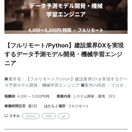
用いた開発経験 ・Node.jsを用いた開発経験 ・データベース
（SQL/NoSQL）の設計・運用経験 ・機械学習・データ分析の知
識 ・理系学位（医学・工学系 など） ■チーム規模：21-30名 ■稼
働形態：常駐 基本ご出社をお願いします。 ■稼働日数：週5日 ■
開始時期：随時 ■精算方法：140 ~ 180時間 (上下割) ■募集人
数：1人 ■商談：2回 (オンライン可) ■都道府県：東京都 ■最寄り
駅：六本木一丁目 ■作業開始/終了時間の目安：9:00-18:00
【フルリモート/Python】建設業界DXを実現
するデータ予測モデル開発・機械学習エンジ
ニア
■案件名：【フルリモート/Python】建設業界DXを実現するデー
タ予測モデル開発・機械学習エンジニア ■案件の内容 ・プロダク
トのコアとなる建設業界のデータ予測モデル開発 ∟会社ごとの建
報酬例
4,000 ～ 5,500円/時
業務内容
システム開発・運用、SES
設データに対する解析処理におけるコーディング実務 ∟分析モデ
ルの解析に必要な処理のコーディング ∟要件定義に基づく新機能
稼働時間目安
週5日
はたらく場所
フルリモート
開発、モデル・システムの改善 ・データ分析基盤の整備、および
保守 ∟建設データを分析するための基盤の開発、整備 ∟建設業界
スキル
Python
AWS
git
特有のデータを活用したモデルの開発及び運用 ∟データ前処理・
後処理のパイプラインの構築 ■募集背景 業界内での評価と取引先