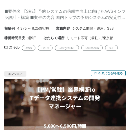
ます。 ・スクラム開発でモダンな開発環境となりますのでご自身
■案件名 【SRE】予約システムの信頼性向上に向けたAWSインフ
のスキルアップに繋がる案件です。 ・基本的にはリモート勤務と
ラ設計・構築 ■案件の内容 国内トップの予約システムの安定性・
なりますので、ご自身の生活に合わせた勤務が可能です。
信頼性を担保するため、AWSを中心としたインフラ設計・構築や
報酬例
4,375 ～ 6,250円/時
業務内容
システム開発・運用、SES
SRE業務を担当いただきます。 具体的な業務内容： ・サービス使
用状況の定量化とフォーキャスト ・サービスモニタリングとオブ
稼働時間目安
週5日
はたらく場所
リモート不可（常駐）/東京都
ザーバビリティの確保 ・AWSリソースのキャパシティプランニン
グ ・効率性とパフォーマンスを考慮した開発促進 ・CI/CD環境の
スキル
AWS
Linux
PostgreSQL
Terraform
SRE
構築と改善 ・リスクアセスメント（開発・本番環境） ■募集背景
導入実績35万社超を誇る国内No.1の予約システムで、自治体や政
府機関でも利用される社会インフラ的サービスに成長していま
す。さらなる利用拡大と高い信頼性を担保するため、SRE体制を強
0
気になる!を送る
エンジニア
化することになりました。 ■開発環境 インフラ：AWS OS：Linux
DB：PostgreSQL IaC：Terraform、AWS CDK ーーーーーー ■必
須スキル ・AWSの設計/構築経験（5年以上） ・EC2のリプレイス
経験（5年以上） ・SREもしくは類似業務経験（5年以上） ・
CI/CD構築経験（5年以上） ■歓迎スキル ・高トラフィック/高可
用性サービスの開発/運用経験 ーーーーーー ■チーム規模 6-10名
■稼働形態 常駐 ■稼働日数 週5日 ■開始時期 随時 ■精算方法
140 ~ 180時間 (上下割) ■募集人数 1人 ■商談 1回 (オンライン可)
■都道府県 東京都 ■最寄り駅 品川駅 ■平均稼働時間 160時間前