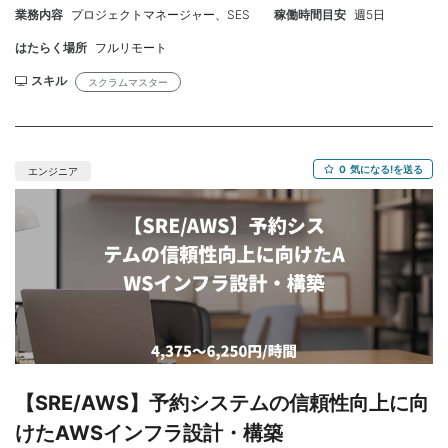
※基本的にはフルリモートですが要望により、品川オフィスに出社
業務内容
プロジェクトマネージャー、SES
稼働時間目安
週5日
の可能性あり ◆ 就業場所 ：品川駅 ◆ 就業開始期時期 ：11
月〜/12月〜/2026年1月〜 ◆ 就業時間： 9:30〜18:30 ◆ 契約 ：
はたらく場所
フルリモート
業務委託 （準委任） ◆ 清算 ： 140h〜180h ◆ 面談 ： 1回（企業
スキル
スクラムマスター
様） ◆ 服装 ： 自由 ◆ PC貸与 ： 有 ◆主な開発環境・ツール ・
使用言語：Ruby、Python、Dart ・FW：RoR、Flutter ・インフ
ラ：AWS、GCP ・開発手法：スクラム（1週間スプリント） 【業
務概要】 ・大手自動車販売会社にてスクラムマスターとして参画
0
気になる!を送る
エンジニア
をしていただきます。 プロダクトオーナー支援 ・ゴール、スコ
ープ、プロダクトドメインなどをスクラムチーム全体が理解でき
るように支援 ・効果的にプロダクトバックログを管理できるよ
うなテクニックをレクチャー ・プロダクトバックログアイテム
がスクラムチームにとって明確かつ簡潔になるように支援 開発チ
ーム支援 ・自己組織的かつクロスファンクショナルとなるよう
に開発チームをコーチングしていただきます。 ・開発チームが
高付加価値のプロダクトを開発できるように支援をしていただき
ます。 ・開発メンバー一人ひとりと向き合いプロダクトを成長
させるための方法を開発チームと一緒に考えていただきます。 組
織支援 ・組織的にスクラムを導入できるように支援・立案 ・
【SRE/AWS】予約システムの信頼性向上に向
社員やステークホルダーに対し、スクラムと経験に基づく製品開
発の効果のレクチャー 【参画のメリット】 ・大手自動車販売会社
けたAWSインフラ設計・構築
となりますので、大規模なシステムに携わることが可能でござい