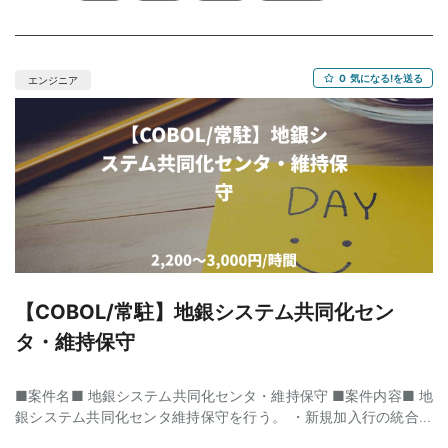
業場所 ：虎ノ門 ◆ 就業形態 ：週4リモート ◆ 就業開始時期 ：即
日/12月〜/2026年1月〜（長期予定） ◆ 就業時間 ：10:00〜
18:00 ◆ 清算 ：140h〜180h ◆ 契約 ：業務委託 （準委任） ◆
面談：1回 ◆ PC貸与の有無 ： 貸与あり（WindowsかMacのどち
0
気になる!を送る
エンジニア
らかを選択できます） 【業務概要】 ・カスタマイズ可能なプラッ
トフォームアプリを開発されている企業において、 設計工程を
主に担当するシステムエンジニアとして従事していただきます。
・PMの指示のもと、基本設計書/詳細設計書/シーケンス図/システ
ム構成図などの 作成・更新を主にご担当いただきます。 ・加え
てクライアントとの仕様調整や提案資料作成、カスタマイズに関
する 機能仕様の作成・調整、リリース済みアプリの各種ドキュ
メント整備などもご担当いただきます。 【参画メリット】 ・クラ
イアントの要望や状況に沿った提案・改善に携わることができ、
大きな裁量をもって稼働していただけます。 ・リリース後にデ
ータとしてフィードバックを得ることができる環境であり、 や
【COBOL/常駐】地銀システム共同化セン
りがいを持つことができ、責任感の強いお仕事かと存じます。
タ・維持保守
■案件名■ 地銀システム共同化センタ・維持保守 ■案件内容■ 地
銀システム共同化センタ維持保守を行う。 ・新規加入行の統合対
応 ※特に融資業務の統合・移行作業 ・銀行からの依頼・問い合わ