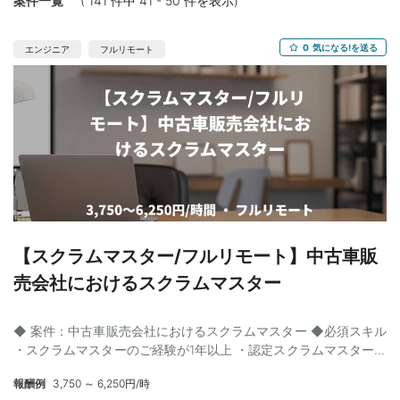
案件一覧
( 141 件中 41 - 50 件を表示)
0
気になる!を送る
エンジニア
フルリモート
【スクラムマスター/フルリモート】中古車販
売会社におけるスクラムマスター
◆ 案件：中古車販売会社におけるスクラムマスター ◆必須スキル
・スクラムマスターのご経験が1年以上 ・認定スクラムマスターの
資格保有 ◆尚可スキル ・スクラムチームの新規立ち上げのご経験
報酬例
3,750 ～ 6,250円/時
◆ 年齢 ： 40代まで ◆ 外国籍 ： 不可 ◆ 勤務形態 ：リモート