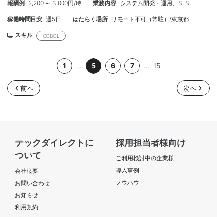
報酬例
2,200 ～ 3,000円/時
業務内容
システム開発・運用、SES
せ対応等 ・銀行の依頼による仕様変更(年3回)対応 ※現行COBOL
プログラム 修正対応) ・銀行の依頼による現行資産調査 ※プログラ
稼働時間目安
週5日
はたらく場所
リモート不可（常駐）/東京都
ム/データ等対象) ・維持保守に伴うデータ補正対応 ※簡易PGM作
成→データ補正処置 ・銀行統合に伴う移行対応 ※統合元銀行/統合
スキル
COBOL
先銀行間のデータ移行PGMによる変換/チェック作業等) ・オンラ
イン業務/バッチ業務/移行作業の役割・作業分担 ・案件対応等の
1
...
5
6
7
...
15
ため夜間対応(当番制)や休日出勤の場合があります ・本番環境へ
の入室等ペアでの作業対応のため 円滑にコミュニケーションを取
ることが必要です ■開発環境■ OS:日立ホスト(汎用機) DB:DB2
前へ
次へ
開発言語:COBOL(YPS-COBOL) ■フェーズ■ 基本設計~製造~テ
スト、維持保守 ■スキル■ <<必須>> ・Cobol基本設計~製造~テ
スト経験 ・顧客及びメンバーとの対話を通じ適切な意思疎通が図
れる方 ・場合によっては起こりうる夜間対応(当番制)や休日出勤
対応可能な方 <<尚可>> ・銀行業務、銀行融資業務経験(設計開
テックダイレクトに
採用担当者様向け
発・改修等) ■人数■ 1名 ■精算■ 150-190H ■面談■ 1回WEB ■
ついて
場所■ 品川 ■期間■ 12月~長期
ご利用検討中の企業様
導入事例
会社概要
ノウハウ
お問い合わせ
お知らせ
利用規約