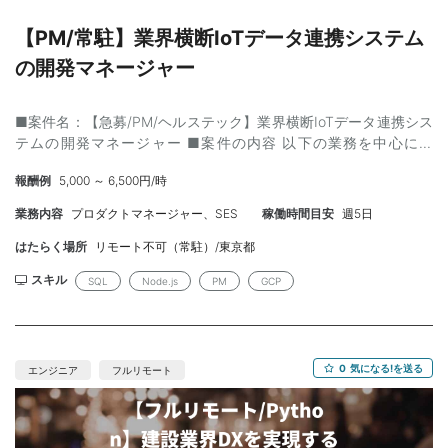
後/月
【PM/常駐】業界横断IoTデータ連携システム
の開発マネージャー
■案件名：【急募/PM/ヘルステック】業界横断IoTデータ連携シス
テムの開発マネージャー ■案件の内容 以下の業務を中心に、
IoT・ヘルステック領域の社会課題解決型プロジェクトをリードい
報酬例
5,000 ～ 6,500円/時
ただきます ・IoT技術アウトプットを統合するデータベース設計
・各事業会社の新規事業要件の整理・技術要件抽出 （セキュリテ
業務内容
プロダクトマネージャー、SES
稼働時間目安
週5日
ィ・パフォーマンス等） ・プロジェクトの進行管理（WBS策定、
進捗/品質管理） ・ベンダーとの要件定義〜契約締結、開発中の仕
はたらく場所
リモート不可（常駐）/東京都
様調整、納品確認 ・顧客向けUI案作成および社内報告資料の作成
スキル
SQL
Node.js
PM
GCP
・複数事業パートナーとの折衝 （YKK AP、大東建託、NTTドコ
モ、中部電力等） ・システムアーキテクト設計 ■必須スキル ・ヘ
ルスケアに関わる外販もしくはSaasプロダクトの開発経験 ・
PM/PdMのご経験3年以上 ・要件定義及び要件定義書の作成 ・シ
0
気になる!を送る
エンジニア
フルリモート
ステムアーキテクチャ設計 ・ベンダーとの技術的なコミュニケー
ション ・外販可能なシステムの開発経験/外部サービスとのAPI連
携 ■歓迎スキル ・アジャイル／スクラムでの開発マネジメント経
験 ・モバイルアプリ（Flutter）やクラウド（AWS/GCP/Azure）を