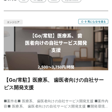
(上下割) ■募集人数：1人 ■商談：1回 (オンライン可) ■都道府
望 ： 自発的に動けてコミュニケーション力がある方を
県：東京都 ■最寄り駅：市ケ谷駅 ■作業場所：完全リモート ■作
希望。
業開始/終了時間の目安：10:00 - 19:00（フルフレックス・コアタ
イムなし）
0
気になる!を送る
エンジニア
【Go/常駐】医療系、 歯医者向けの自社サー
ビス開発支援
■案件名■ 医療系、 歯医者向けの自社サービス開発支援 ■案件内
容■ 医療系、 歯医者向けの自社サービス開発支援 ■開発環境■
サーバサイド:Golang、AWS クライアント:PC(Html、JS、