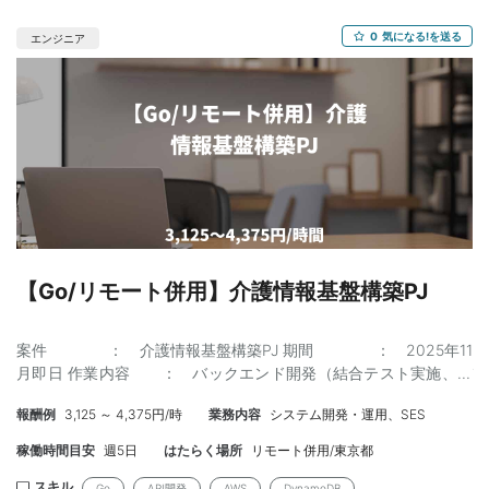
の増加、分析業務の拡大に伴い、サービスの成長にプロダクト開
発のケイパビリティが追いついていない状況です。特に、開発の
0
気になる!を送る
エンジニア
リードやマネジメント層の増加が急務となっており、プロダクト
開発の一連のプロセスをリードできる機械学習エンジニアを募集
しています。 ■開発環境 メイン： Python, Pandas インフラ：
AWS, Amazon SageMaker 機械学習： 勾配ブースティング その
他： GitHub, GitLab, Slack, asana ■必須スキル ・Pythonを用い
た機械学習の回帰・分類モデルを本番環境で構築・運用した実務
経験 ・自然言語処理（NLP）を必要とするプロダクトまたはサー
ビスにおける開発経験 ・AWSなどのクラウド環境におけるシステ
ム開発およびデプロイ・運用のご経験 ・Gitによるチーム開発、**
コンテナ技術（Dockerなど）**の知識と実用経験 ・技術的な要件
を明確にし、設計・実装に落とし込むための高い論理的コミュニ
【Go/リモート併用】介護情報基盤構築PJ
ケーション能力 ■歓迎スキル ・スクラッチから機械学習モデルを
設計・開発し、パフォーマンス改善まで行った経験 ・建設業界な
案件 ： 介護情報基盤構築PJ 期間 ： 2025年11
ど、ドメイン特有の複雑なデータに対する機械学習分析モデルの
月即日 作業内容 ： バックエンド開発（結合テスト実施、バ
開発経験 ・データ前処理・後処理のパイプライン構築
グ修正） 体制／役割 ： 募集4名 契約形態 ： SES契約 ス
（ETL/ELT）に関する実務経験 ・Amazon SageMakerを活用した
報酬例
3,125 ～ 4,375円/時
業務内容
システム開発・運用、SES
キル ： [必須] Go言語、API開発経験 ： [尚
機械学習パイプラインの構築経験 ・手をガッツリ動かし、実装が
可] AWS知識、Lambda開発経験、DynamoDB開発経験、フロント
苦なくできる豊富な経験値 ■チーム規模：2-5名 ■稼働形態：フ
稼働時間目安
週5日
はたらく場所
リモート併用/東京都
エンド知識（React、TypeScript） 勤務地 ： 豊洲 勤務形
ルリモート ■開始時期：2025/12/01 ■精算方法：140 ~ 180時間
態 ： リモート併用可 面談回数 ： 1回 要
スキル
Go
API開発
AWS
DynamoDB