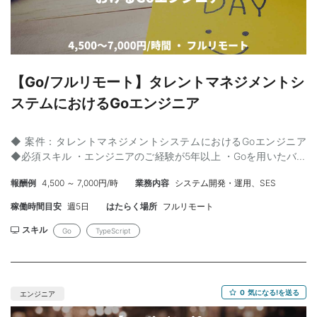
ル】 Slack GoogleMeet Zoom ◆チーム構成 ・メンバー：10名 ・
平均年齢：37歳 ◆補足 【業務概要】 ・バックエンドサービスの
設計と開発を中心に行います。 ・フロント領域開発をお任せする
こともございます。 ・要求の把握、要件定義、設計、開発、テス
ト、そして運用保守を含む基本的な開発業務の流れを全うしてい
ただきます。 ・チームメンバーと協力し、開発からリリース、そ
【Go/フルリモート】タレントマネジメントシ
して運用までの一貫した業務を行っていただきます。 ・プラット
ステムにおけるGoエンジニア
フォーム全体を通した設計開発 ・各フロアチームとのやり取り ・
フロア提供されるゲーム情報システムの開発、設計 ・社内全体で
利用される管理画面の運用保守 ・新規起案における要件定義〜開
◆ 案件：タレントマネジメントシステムにおけるGoエンジニア
発 【参画のメリット】 ・ 国内最大規模のエンタメサービスで開発
◆必須スキル ・エンジニアのご経験が5年以上 ・Goを用いたバッ
経験を積んでいただけます。 ・ 現場には業務委託の技術者が多く
クエンド開発のご経験が2年以上 ◆尚可スキル ・アジャイル開発
在籍しておりますので、意見、提案なども言いやすい環境です。
報酬例
4,500 ～ 7,000円/時
業務内容
システム開発・運用、SES
やチーム開発のご経験 ・コードレビューのご経験 ・React、
TypeScripyを用いたフロントエンド開発のご経験 ・労務管理シス
稼働時間目安
週5日
はたらく場所
フルリモート
テム開発のご経験 ◆ 就業場所 ：フルリモート ◆ 就業開始時期 ：
即日/12月〜/2026年1月〜 ◆ 就業時間 ： 9:30〜18:30 ◆ 清算 ：
スキル
Go
TypeScript
140h〜180h ◆ 契約 ： 業務委託 （準委任） ◆ 清算 ： 140h〜
180h ◆ 面談 ： 1回 ◆ PC貸与 ： 有（Mac,Windows） ◆補足
【技術環境】 ・言語：Go, JavaScript, TypeScript ・フレームワ
ーク：Gin, React, Next.js ・インフラ：AWS ・その他：GitLab,
0
気になる!を送る
エンジニア
GitLab CI,Terraform, Confluence, JIRA, Slack 【業務概要】 ・人