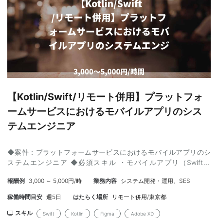
材系SaaSサービス運営企業において、タレントマネジメントシス
テムの新機能開発や機能拡張の実装をご担当いただきます ・公開
APIの開発 ・Goを用いたアプリの設計と開発、システム改善 ・Go
で実装されたコードのレビュー・品質維持 【参画メリット】 ・フ
ルリモートですので、ご自身のリラックス出来る環境で作業を行
って頂きます。 ・モダンな開発環境ですので、ご自身のスキルア
ップにつなげていただきやすい案件でございます。 ・アジャイル
開発の知見を学ぶことができ、上流から下流まで総合的にソフト
ウェア開発の能力を向上させられます。
【Kotlin/Swift/リモート併用】プラットフォ
ームサービスにおけるモバイルアプリのシス
テムエンジニア
◆案件：プラットフォームサービスにおけるモバイルアプリのシ
ステムエンジニア ◆必須スキル ・モバイルアプリ（Swiftや
Kotlin）の開発経験が3年以上 ・モバイルアプリ開発における基本
報酬例
3,000 ～ 5,000円/時
業務内容
システム開発・運用、SES
設計、詳細設計の上流工程のご経験 ・ビジネスサイドやPM、他エ
ンジニア等を含めたチーム開発のご経験 ・Slack/Googleドライ
稼働時間目安
週5日
はたらく場所
リモート併用/東京都
ブ/MS PowerPoint/MS Excel等業務ツールのご利用経験 ◆尚可ス
キル ・PMのご経験 ・Figma、Adobe XDなどのご利用経験 ◆ 就
スキル
Swift
Kotlin
Figma
Adobe XD