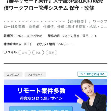
【基本リモート案件】大手証券会社向け既発
債ワークフロー管理システム 保守・改修
-=-=-=-=-=-=-=-=-=-=-=-=-=-=-=-=- 【案件概要】： ワークフ
ロー対象業務：既発債、仕組債、外債に関する提案・承認・コン
プライアンスチェック・文書交付管理 【業務内容】：証券会社の
報酬例
3,750 ～ 4,062円/時
業務内容
システム開発・運用、SES
既発債販売・提案業務を支える既存システムの保守・改修案件で
す。 主な対応は、証券会社のセールス部門からの問い合わせ対
稼働時間目安
週5日
はたらく場所
フルリモート
応、障害調査、新商品追加時の要件確認・開発・結合テストで
す。 特に重要なのは、単なるJava保守ではなく、既発債の業務フ
スキル
Java
SQL
証券
ロー、コンプライアンスチェック、銘柄ごとに必要な目論見書、
承認フローなどを理解し、ユーザーに対して「なぜフローが流れ
ないのか」を説明・ガイドできること。 ・具体的内容 問い合わせ
対応：セールス部門からの業務・システム問い合わせ対応 障害対
1
気になる!を送る
エンジニア
フルリモート
応：既存システムの調査、原因切り分け、対応 改修対応：新商品
追加時の要件確認、設計、開発、結合テスト 業務支援：コンプラ
チェック、目論見書、承認フローに関するガイド 総合テスト：関
連システムの大規模改修時に参画可能性あり 運用監視：JP1等の運
用監視は対象外 【技術スタック】 ・OS：RedHat / Windows
Server 2016 ・言語：Java 8、jQuery ・フレームワーク：Spring
MVC ・O/Rマッピング：MyBatis ・APサーバ：Tomcat 8 ・DB：