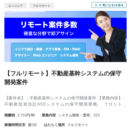
期】： 即日 ～ 長期 【単価】：70-80万ぐらいを想定 ※スキ
0
気になる!を送る
エンジニア
フルリモート
ルによって上振れ可能ですがスキル相応か見ます 【募集人数】：1
名 【面談】：1回WEB ※弊社同席 【精算】：140-180h 【勤務時
間】：10:00 - 19:00 ※調整可能 【年齢】：30代まで(スキル次第
で40代可能) 【外国籍】：不可 【商流】： 【備考】：弊社実績有
（管理番号：NKT20260512-06）
【フルリモート】不動産基幹システムの保守
開発案件
【案件名】：不動産基幹システムの保守開発案件 【業務内容】：
不動産投資信託WEBシステムの保守開発業務。 フロント：
Angular、サーバサイド：Spring Boot Spring Bootを使用したサー
報酬例
3,750円/時
業務内容
システム開発・運用、SES
バサイドの開発となります。 【スキル】： ＜必須＞ ・WEB開
発経験 ・Spring Bootでの開発経験2年以上、 ・コミュニケーショ
稼働時間目安
週5日
はたらく場所
フルリモート
ン能力の高い方。 ＜尚可＞ 不動産関係の案件経験 【作業場所】：