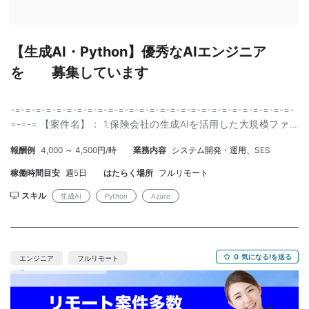
意欲の高い方など、新しいことにチャレンジしたい方、 キャリ
アアップしたい方などが向いております （管理番号：
NKT20260512-02）
【生成AI・Python】優秀なAIエンジニア
を 募集しています
-=-=-=-=-=-=-=-=-=-=-=-=-=-=-=-=-=-=-=-=-=-=-=-=-=-=-=-
=-=-= 【案件名】： 1.保険会社の生成AIを活用した大規模ファイ
ル検索システム構築 2.医療業界の生成AIを活用した国家試験回答
報酬例
4,000 ～ 4,500円/時
業務内容
システム開発・運用、SES
性能改善研究プロジェクト 【業務内容】： AIプロジェクトを成功
に導くことができる優秀なAIエンジニアを募集しています。 1．
稼働時間目安
週5日
はたらく場所
フルリモート
ユーザーが検索した情報を自然言語・タブで入力する 数千件のフ
ァイルの中から該当ファイルを検索（RAG）する 検索した結果を
スキル
生成AI
Python
Azure
元に、生成AIで回答を生成する 2. オープンソースのLLMをfine-
tuningして、国家試験（思考が問われるデータのみ）の回答性能を
改善する OpenAI o1と同様のreasoningアーキテクチャーを採用し
て、推論を通じて性能を改善する 【スキル】： ＜必須＞ ・生成AI
0
気になる!を送る
エンジニア
フルリモート
のAPIを利用するだけではなく、生成AIの出力性能を改善するため
の実装経験 ・複数プロジェクトの同時並行（下記記載の2案件に
同時でアサイン予定） ・Pythonでの開発経験3年以上 ・AI開発プ