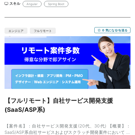
フルリモート(PC貸与等は神保町) 【参画時期】：即日～長期 【単
スキル
Angular
Spring Boot
価】：60万 【募集人数】：1名 【面談】：2回（WEB/1回目弊社同
席） 【精算】：140-180h 【勤務時間】：9:30-18:00 【年齢】：
40代（30代まで優先） 【外国籍】：不可 【商流】： 【備考】：
（管理番号：NKT20260512-03）
0
気になる!を送る
エンジニア
フルリモート
【フルリモート】自社サービス開発支援
(SaaS/ASP系)
【案件名】：自社サービス開発支援(20代、30代) 【概要】：
SaaS/ASP系自社サービスおよびスクラッチ開発案件において 要