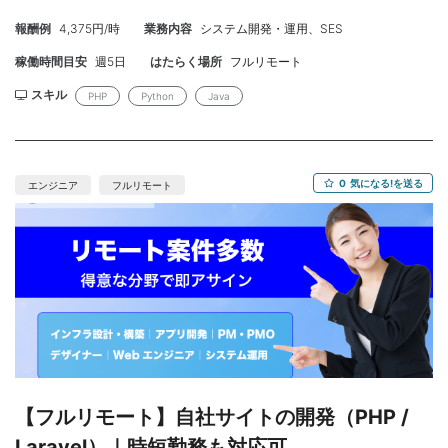
件定義、設計、開発、検証、運用、保守業務の全てまたは一部に
報酬例
4,375円/時
業務内容
システム開発・運用、SES
携わっていただきます。 サイト内検索、FAQシステム、IVR(自動
音声応答)、AIチャットボット等、 自社のサービスの保守開発に携
稼働時間目安
週5日
はたらく場所
フルリモート
われることはもちろん、 新サービスの提案・開発や既存サービス
の機能拡張といった、 新たな価値を創造する業務に携わることも
スキル
PHP
Python
Java
可能です。 基本は仕様調整、設計、プログラミング 、 案件によっ
てはドキュメントの作成、テスト等も行い、 自分たちでプログラ
ムしたサービスの運用も担当していただきます。 【スキル】： ＜
必須＞ ・Web系システムPG経験3年以上(PHP、Python、Java な
0
気になる!を送る
エンジニア
フルリモート
ど) ・既存システム開発・運用担当経験3年以上 ＜尚可＞ ■開発経
験： 基本設計、詳細設計、開発、テスト経験 開発リーダー経験
（仕様調整・スケジュール・進捗管理、見積もり、設計書作成）
稼働中サービスのプログラム解析、及び、追加・改修の開発経験
■システム運用担当経験： 稼働中サービスの主担当経験 障害時の
顧客対応経験 システムEOLによる移行経験やシステムの最新バー
ジョン維持、脆弱性対策などの経験 【作業場所】：渋谷区 ※PC
取得導入後はフルリモートとなります。 【参画時期】：即日～長
期 【単価】：70万程度(能力や実績によって検討） 【募集人
数】：1名 【面談】：1回 WEB/弊社同席 【精算】：140-180h
【勤務時間】：10:00-19:00 ※前後調整可能 【年齢】：40代ぐら
【フルリモート】自社サイトの開発（PHP /
いまでを調整だが、スキル次第 【外国籍】：不可 【商流】： 【備
Laravel）｜時短勤務も対応可