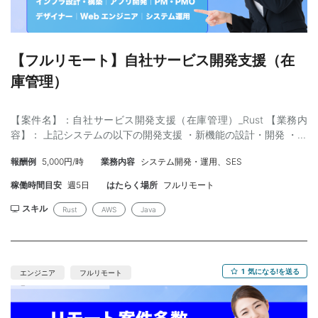
Sybase、Oracle Client 12 ・その他：Log4j、JavaMail、
Bootstrap ・貸与物：ノートPC貸与 【スキル】 ・証券業務・業務
仕様への理解力：既発債、仕組債、外債、コンプラチェック、目
論見書、承認フローの理解またはキャッチアップ力 ・ユーザー対
【フルリモート】自社サービス開発支援（在
応経験：セールス部門からの問い合わせに対し、業務・システム
庫管理）
両面から説明できる力 ・Javaスキル：既存ソースを読めること。
新商品追加時にコード改修できるレベル ・DB/SQL：データ確
認、原因調査、改修時のSQL確認ができること ・保守経験：既存
【案件名】：自社サービス開発支援（在庫管理）_Rust 【業務内
システムの調査、影響分析、障害対応、改修、テスト経験 ・コミ
容】： 上記システムの以下の開発支援 ・新機能の設計・開発 ・機
ュニケーション：現場ユーザー・保守チームと円滑にやり取りで
能改善要望についての開発 ・障害発生時の対応 【使用技術】 ・フ
きること 【稼働開始】：随時 ※クライアントでアカウント発行ま
報酬例
5,000円/時
業務内容
システム開発・運用、SES
ロントエンドの開発言語： TypeScript、JavaScript、HTML5、
で最短で半月程度 【精算幅】：40-180H想定 【募集人数】：1-2
CSS3 ・フロントエンドのライブラリ・フレームワーク：
稼働時間目安
週5日
はたらく場所
フルリモート
名予定 ※3-4名のチームを編成する予定 【外国籍】：可 ※ネイテ
React/Redux、Next.js、chart.js、MaterialUI ・バックエンドの開
ィブレベルの日本語対応ができれば可 ※N1資格の有無より、実務
発言語： Rust、Python ・バックエンドのライブラリ・フレーム
スキル
Rust
AWS
Java
上の日本語コミュニケーション力を重視 【面談】：2回想定 【備
ワーク： actix-web、Juniper、embulk ・API通信： GraphQL ・
考】：残業は通常少なめ。リリースがある時は180H程度の可能性
インフラ： Amazon Web Services ・AWS製品： EC2、ECS、
あり フィットする人材像 本案件は、高度な新規開発力よりも、金
S3、SES、CodeDeploy、Route53、ALB、CloudWatch、WAF ・
融・証券系業務アプリの保守経験、業務仕様理解、ユーザー問い
ツール： GitHub、Slack、CircleCI、Sentry 【スキル】： ＜必須
1
気になる!を送る
エンジニア
フルリモート
合わせ対応力が重視されます。 ・金融・証券系の業務アプリ保守
＞ ・C/C++、C#、Java、Go、Scala いずれかの静的言語開発経
経験者：業務仕様理解とユーザー対応が重要なため ・業務SEタイ
験合計5年以上 ・Rustでの開発が問題ない方 ・WEBシステム開発
プ：技術だけでなく、業務フローを理解して説明する必要がある
経験3年以上 ・データベースを使用したシステム開発のご経験 ・