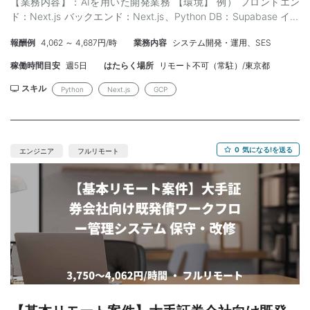
【業務内容】：AIを用いた開発業務 【環境】 例） フロントエン
ド：Next.js バックエンド：Next.js、Python DB：Supabase イン
フラ：GCP AI:OpenAI、Anthopic、Google 【スキル】： ＜必須＞
報酬例
4,062 ～ 4,687円/時
業務内容
システム開発・運用、SES
・業界経験5年以上 ・Next.js 開発経験2年 ・Python開発3年以
上 ・AI開発経験 ＜尚可＞ ・上記環境にての開発経験のマッチ度が
稼働時間目安
週5日
はたらく場所
リモート不可（常駐）/東京都
上がるほど良い ・移行経験 【作業場所】：仙台市近辺 ※常駐(初
日出社有) 【参画時期】： 即日（7月、8月開始など相談可能）
スキル
Python
Next.js
GCP
～ 長期 【募集人数】：1名（以後追加の可能性あり） 【面
談】：WEB1回(場合によって対面の顔合わせ発生)※弊社同席 【精
算】：140-180h 【年齢】：25〜45歳 【外国籍】：無し 【備
考】：服装自由、PC貸与可能
0
気になる!を送る
エンジニア
フルリモート