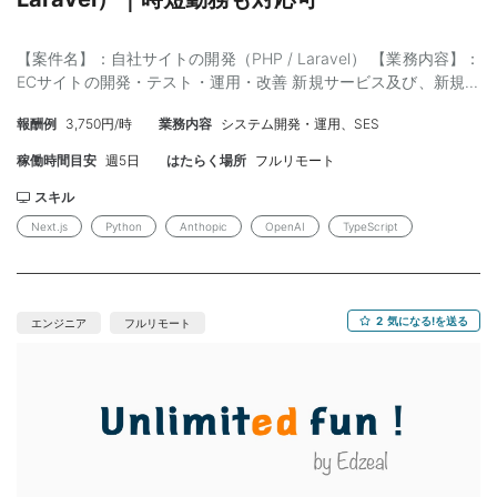
考】： （管理番号：NKT20260512-04）
【案件名】：自社サイトの開発（PHP / Laravel） 【業務内容】：
ECサイトの開発・テスト・運用・改善 新規サービス及び、新規機
能のためのインフラ設計・構築・運用 生産性向上のためのツー
報酬例
3,750円/時
業務内容
システム開発・運用、SES
ル・CI/CD環境・テスト環境の構築・改善 グローバルに通用する
プロダクト開発に携わってみたい、スピード感のある開発です。
稼働時間目安
週5日
はたらく場所
フルリモート
■開発環境 ・使用言語 PHP/Javascript/Python/HTML/CSS/Sass
※補足 フレームワーク：Laravel その他：Tailwind、Node.js、
スキル
Alpine.js ・インフラ AWS ：Cloud Formation、Route53、EC2・
Next.js
Python
Anthopic
OpenAI
TypeScript
ALB、RDS、Elasti Cache、S3、Cloud Front、ECS(fargate)、
Cloud Watch 【スキル】： ＜必須＞ ・PHP経験3年以上 ・
Laravelの経験 ・Webサービスやネットワークのセキュリティに関
する知識 ・AWSの経験経験 ＜尚可＞ ・ マイクロサービスアーキ
2
気になる!を送る
エンジニア
フルリモート
テクチャの設計・開発・運用に関する経験 ・ GraphQLを利用した
API開発経験 ・ モバイルネイティブアプリの設計・開発・運用に
関する経験 【作業場所】：品川駅 ※フルリモート可能 【参画時
期】：即日～長期 【単価】：65万前後まで ※時給など可能 【募
集人数】：１名 【面談】：１回（WEB / 弊社同席） 【精算】：確
認中 【勤務時間】：10:00-19:00 【年齢】：40代まで 【外国
籍】： 【商流】： 【備考】： ・時短勤務も対応可能です ・勉強