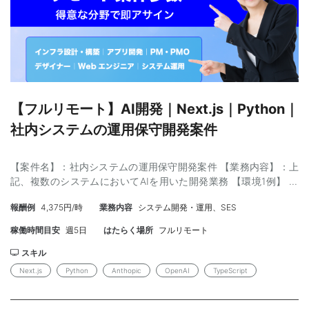
ロジェクト（音声、自然言語）の経験1年以上 ・AI（生成AI）関連
のモデル・論文調査が一人で可能 ＜尚可＞ ・生成AIの出力を改善
するFunction callingを活用した構造化、 RAGの性能を改善するた
めのドキュメントの構造化・マークダウン化関連のプロジェクト
経験 ・Azureを利用したインフラ構築経験（Azure App Serive、
Azure OpenAI、Document Intelligence、Azure AI Search等）
【作業場所】：フルリモート 【参画時期】：2025年1月～2025年
3月 ※最初は1～2ヶ月で契約 その後問題なく稼働ができれば追加で
【フルリモート】AI開発｜Next.js｜Python｜
3ヶ月更新 【単価】：スキル見合い 【募集人数】：複数名 【面
社内システムの運用保守開発案件
談】：1回WEB -=-=-=-=-=-=-=-=-=-=-=-=-=-=-=-=-=-=-=-=-=-
=-=-=-=-=-=-=-=-=
【案件名】：社内システムの運用保守開発案件 【業務内容】：上
記、複数のシステムにおいてAIを用いた開発業務 【環境1例】 フ
ロントエンド：Next.js バックエンド：Next.js、Python DB：
報酬例
4,375円/時
業務内容
システム開発・運用、SES
Supabase インフラ：GCP AI:OpenAI、Anthopic、Google 【スキ
ル】： ＜必須＞ ・業界経験 5年以上 ・TypeScript（Next.js）開
稼働時間目安
週5日
はたらく場所
フルリモート
発経験 2年以上 ・Python開発経験 3年以上 ・AI開発経験 ・複
数案件の対応を苦にしない方 ・自走できる方 ＜尚可＞ ・上記環境
スキル
にての開発経験のマッチ度が上がるほど良い 【作業場所】：都
Next.js
Python
Anthopic
OpenAI
TypeScript
内 ※基本リモート(初日出社有) 【参画時期】： 即日（3月） 中
長期 【単価】：70万円（スキル見合い/スキルによって上振れ可能