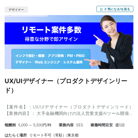
性あり） 【募集人数】：1名 【面談】：WEB1回(場合によって対
面の顔合わせ発生)※弊社同席 【精算】：140-180h 【年齢】：
2
気になる!を送る
デザイナー
25〜45歳 【外国籍】：無し 【服装】：自由、PC貸与可能、地方
実績有 （管理番号：NKT20260216）
UX/UIデザイナー（プロダクトデザインリー
ド）
【案件名】：UX/UIデザイナー（プロダクトデザインリード）
【業務内容】： 大手金融機関向けの法人営業支援AIツール開発プ
ロジェクトにおけるUX/UIデザインリード業務。 法人営業担当者
報酬例
5,000 ～ 5,500円/時
業務内容
SES
稼働時間目安
週5日
の顧客課題整理および金融ソリューション提案をAIで支援するプ
ロダクトの設計に携わります。 クライアント・PM・エンジニアと
はたらく場所
リモート不可（常駐）/東京都