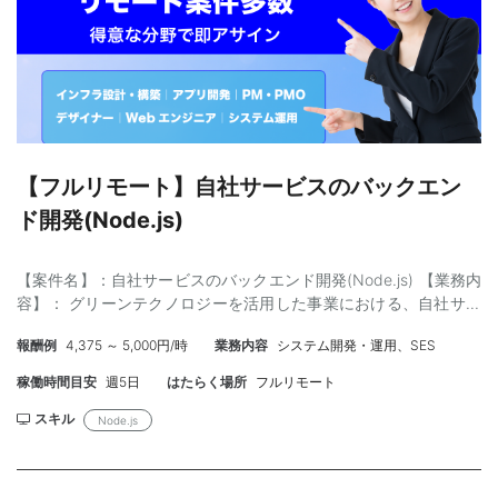
ため ・Java保守・改修経験者：既存ソース読解と新商品追加時の
AWSなどクラウド環境を利用したシステム開発のご経験 ＜尚可＞
改修が発生するため ・問い合わせ対応に抵抗がない人：セールス
・システムアーキテクチャ設計の経験 ・スクラム開発の経験 ・
部門からの問い合わせ対応が発生するため ・フットワーク軽く動
Dockerなどのコンテナ技術を利用した開発経験 ・自社サービスの
ける人 | 年齢よりも、現場対応力・柔軟性が重視されるため -=-=-
開発運用経験 ・複数言語でのプログラミング経験 ・Rustでのプロ
=-=-=-=-=-=-=-=-=-=-=-=-=-=--=-=-=-=-=
グラミング経験 ＜求める人物像＞ ・自発的に行動できる人 ・チー
ムと協議しながら、システムを継続的に改善していける人 ・技術
に興味があり、継続的に学習している人 【作業場所】：フルリモ
ート 【参画時期】： 即日～長期 【単価】：80万程度（スキルに
【フルリモート】自社サービスのバックエン
よってそれ以上可能） 【募集人数】：1名 【面談】：WEB1回 弊
ド開発(Node.js)
社同席 【精算】：140-180h 【勤務時間】：9:00 - 18:00 ※調整可
能 【年齢】：50代まで 【外国籍】：不可 【商流】：浅い方優先
【備考】： （管理番号：NKT20260512-05）
【案件名】：自社サービスのバックエンド開発(Node.js) 【業務内
容】： グリーンテクノロジーを活用した事業における、自社サー
ビスにおいてバックエンド開発対応。 ・具体的な業務 新機能開
報酬例
4,375 ～ 5,000円/時
業務内容
システム開発・運用、SES
発/既存機能改善 DBのテーブル設計やパフォーマンス改善 監視業
務含むシステム信頼性向上 プロダクトマネージャーやデザイナー
稼働時間目安
週5日
はたらく場所
フルリモート
と協同し仕様検討 【スキル】： ＜必須＞ ・
TypeScript(Node.js) の開発経験1年以上 ・設計経験3年以上 ・
スキル
Node.js
リモート対応にてしっかりコミュニケーション取れること（即レ
スなど） ＜尚可＞ ・チームでの開発経験 ・障害などの切り分けな
どが得意な方 【作業場所】：虎ノ門駅 ※フルリモート 【参画時