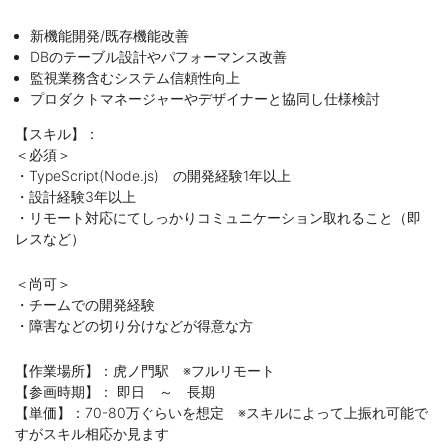
新機能開発/既存機能改善
DBのテーブル設計やパフォーマンス改善
監視業務含むシステム信頼性向上
プロダクトマネージャーやデザイナーと協同し仕様検討
【スキル】：
＜必須＞
・TypeScript(Node.js) の開発経験1年以上
・設計経験3年以上
・リモート対応にてしっかりコミュニケーション取れること（即
レスなど）
＜尚可＞
・チームでの開発経験
・障害などの切り分けなどが得意な方
【作業場所】：虎ノ門駅 ※フルリモート
【参画時期】： 即日 ～ 長期
【単価】：70-80万ぐらいを想定 ※スキルによって上振れ可能で
すがスキル相応か見ます