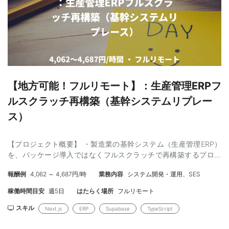
【地方可能！フルリモート】：生産管理ERPフ
ルスクラッチ再構築（基幹システムリプレー
ス）
【プロジェクト概要】 ・製造業の基幹システム（生産管理ERP）
を、パッケージ導入ではなくフルスクラッチで再構築するプロジ
ェクト ・引合・見積から受注・設計・製造・出荷まで、生産管理
報酬例
4,062 ～ 4,687円/時
業務内容
システム開発・運用、SES
の業務フロー全体を対象とする長期開発で、現在は初期フェーズ
の機能をリリースしながら次フェーズの設計を並行で進めてい
稼働時間目安
週5日
はたらく場所
フルリモート
る。 ・仕様書を渡されて実装する受け身のスタイルではなく、顧
客の要件を引き出し設計ドキュメント（データモデル・状態遷
スキル
Next.js
ERP
Supabase
TypeScript
移・画面仕様）に落とし、 自ら実装してユーザーのフィードバッ