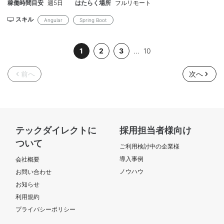
稼働時間目安
週5日
はたらく場所
フルリモート
ン能力の高い方。 ＜尚可＞ 不動産関係の案件経験 【作業場所】：
フルリモート(PC貸与等は神保町) 【参画時期】：即日～長期 【単
スキル
Angular
Spring Boot
価】：60万 【募集人数】：1名 【面談】：2回（WEB/1回目弊社同
席） 【精算】：140-180h 【勤務時間】：9:30-18:00 【年齢】：
1
2
3
...
10
40代（30代まで優先） 【外国籍】：不可 【商流】： 【備考】：
（管理番号：NKT20260512-03）
前へ
次へ
テックダイレクトに
採用担当者様向け
ついて
ご利用検討中の企業様
導入事例
会社概要
ノウハウ
お問い合わせ
お知らせ
利用規約
プライバシーポリシー