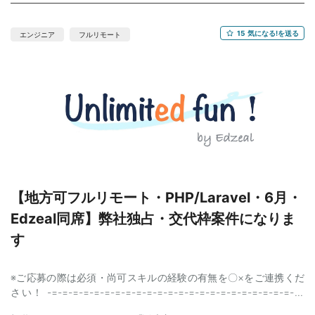
クを受ける、という一気通貫のサイクルを高速で回している。 ・
現在はPMがこの設計〜実装の中核を担っており、今回はPMと並
走して同じ役割を担っていただけるエンジニアを募集。 ・裁量は
15
気になる!を送る
エンジニア
フルリモート
大きい一方、設計判断の根拠や仕様は体系的なドキュメントとし
て整備されており、キャッチアップの土台あり ・Codex / Claude
Code 等のAIコーディングツールを全面活用したAI駆動開発 ・AIの
出力を自分の設計基準でレビュー・取捨選択しながら使いこなせ
る方を歓迎。 【業務内容】 ・顧客へのヒアリング、要件定義、
As-Is/To-Be 分析 ・設計ドキュメント作成（データモデル、状態
遷移、画面仕様） ・Next.js + Supabase によるWebアプリケーシ
ョン実装 ・E2Eテスト（Playwright）作成、リリース作業 【環
境】：Next.js (App Router) / TypeScript / Supabase
(PostgreSQL) / Drizzle ORM 【スキル】 ＜必須＞ ・フルスタック
開発経験（DB設計〜サーバー〜フロントを一人で完結できる方）
【地方可フルリモート・PHP/Laravel・6月・
・要件定義の経験2年以上（顧客から仕様化まで自走できる方）
Edzeal同席】弊社独占・交代枠案件になりま
・設計を主導できる方（RDB設計、状態遷移設計、排他制御の設
計判断） ・実装を主導できる方（TypeScript、トランザクション
す
処理、認証・認可） ・AIコーディングツール（Claude Code /
Codex 等）の実践活用 ・曖昧な要件から動くものを素早く提示
※ご応募の際は必須・尚可スキルの経験の有無を〇×をご連携くだ
し、自ら確認・共有しながら進められる方 ・製造業ドメイン知識
さい！ -=-=-=-=-=-=-=-=-=-=-=-=-=-=-=-=-=-=-=-=-=-=-=-=-
（生産管理、BOM、工程計画など） ＜尚可＞ ・Next.js（App
=-=-=-=-=-= ★ポイント★ ・元請け直 ・地方可フルリモート ・
Router / Server Actions）の実務経験 ・PostgreSQL の実務経験