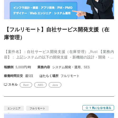
Server 2016 ・言語：Java 8、jQuery ・フレームワーク：Spring
MVC ・O/Rマッピング：MyBatis ・APサーバ：Tomcat 8 ・DB：
Sybase、Oracle Client 12 ・その他：Log4j、JavaMail、
Bootstrap ・貸与物：ノートPC貸与 【スキル】 ・証券業務・業務
仕様への理解力：既発債、仕組債、外債、コンプラチェック、目
論見書、承認フローの理解またはキャッチアップ力 ・ユーザー対
【フルリモート】自社サービス開発支援（在
応経験：セールス部門からの問い合わせに対し、業務・システム
庫管理）
両面から説明できる力 ・Javaスキル：既存ソースを読めること。
新商品追加時にコード改修できるレベル ・DB/SQL：データ確
認、原因調査、改修時のSQL確認ができること ・保守経験：既存
【案件名】：自社サービス開発支援（在庫管理）_Rust 【業務内
システムの調査、影響分析、障害対応、改修、テスト経験 ・コミ
容】： 上記システムの以下の開発支援 ・新機能の設計・開発 ・機
ュニケーション：現場ユーザー・保守チームと円滑にやり取りで
能改善要望についての開発 ・障害発生時の対応 【使用技術】 ・フ
きること 【稼働開始】：随時 ※クライアントでアカウント発行ま
報酬例
5,000円/時
業務内容
システム開発・運用、SES
ロントエンドの開発言語： TypeScript、JavaScript、HTML5、
で最短で半月程度 【精算幅】：40-180H想定 【募集人数】：1-2
CSS3 ・フロントエンドのライブラリ・フレームワーク：
稼働時間目安
週5日
はたらく場所
フルリモート
名予定 ※3-4名のチームを編成する予定 【外国籍】：可 ※ネイテ
React/Redux、Next.js、chart.js、MaterialUI ・バックエンドの開
ィブレベルの日本語対応ができれば可 ※N1資格の有無より、実務
発言語： Rust、Python ・バックエンドのライブラリ・フレーム
スキル
Rust
AWS
Java
上の日本語コミュニケーション力を重視 【面談】：2回想定 【備
ワーク： actix-web、Juniper、embulk ・API通信： GraphQL ・
考】：残業は通常少なめ。リリースがある時は180H程度の可能性
インフラ： Amazon Web Services ・AWS製品： EC2、ECS、
あり フィットする人材像 本案件は、高度な新規開発力よりも、金
S3、SES、CodeDeploy、Route53、ALB、CloudWatch、WAF ・
融・証券系業務アプリの保守経験、業務仕様理解、ユーザー問い
ツール： GitHub、Slack、CircleCI、Sentry 【スキル】： ＜必須
1
気になる!を送る
エンジニア
フルリモート
合わせ対応力が重視されます。 ・金融・証券系の業務アプリ保守
＞ ・C/C++、C#、Java、Go、Scala いずれかの静的言語開発経
経験者：業務仕様理解とユーザー対応が重要なため ・業務SEタイ
験合計5年以上 ・Rustでの開発が問題ない方 ・WEBシステム開発