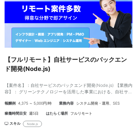
プ：技術だけでなく、業務フローを理解して説明する必要がある
経験3年以上 ・データベースを使用したシステム開発のご経験 ・
ため ・Java保守・改修経験者：既存ソース読解と新商品追加時の
AWSなどクラウド環境を利用したシステム開発のご経験 ＜尚可＞
改修が発生するため ・問い合わせ対応に抵抗がない人：セールス
・システムアーキテクチャ設計の経験 ・スクラム開発の経験 ・
部門からの問い合わせ対応が発生するため ・フットワーク軽く動
Dockerなどのコンテナ技術を利用した開発経験 ・自社サービスの
ける人 | 年齢よりも、現場対応力・柔軟性が重視されるため -=-=-
開発運用経験 ・複数言語でのプログラミング経験 ・Rustでのプロ
=-=-=-=-=-=-=-=-=-=-=-=-=-=--=-=-=-=-=
グラミング経験 ＜求める人物像＞ ・自発的に行動できる人 ・チー
ムと協議しながら、システムを継続的に改善していける人 ・技術
に興味があり、継続的に学習している人 【作業場所】：フルリモ
ート 【参画時期】： 即日～長期 【単価】：80万程度（スキルに
【フルリモート】自社サービスのバックエン
よってそれ以上可能） 【募集人数】：1名 【面談】：WEB1回 弊
ド開発(Node.js)
社同席 【精算】：140-180h 【勤務時間】：9:00 - 18:00 ※調整可
能 【年齢】：50代まで 【外国籍】：不可 【商流】：浅い方優先
【備考】： （管理番号：NKT20260512-05）
【案件名】：自社サービスのバックエンド開発(Node.js) 【業務内
容】： グリーンテクノロジーを活用した事業における、自社サー
ビスにおいてバックエンド開発対応。 ・具体的な業務 新機能開
報酬例
4,375 ～ 5,000円/時
業務内容
システム開発・運用、SES
発/既存機能改善 DBのテーブル設計やパフォーマンス改善 監視業
務含むシステム信頼性向上 プロダクトマネージャーやデザイナー
稼働時間目安
週5日
はたらく場所
フルリモート
と協同し仕様検討 【スキル】： ＜必須＞ ・
TypeScript(Node.js) の開発経験1年以上 ・設計経験3年以上 ・
スキル
Node.js
リモート対応にてしっかりコミュニケーション取れること（即レ
スなど） ＜尚可＞ ・チームでの開発経験 ・障害などの切り分けな