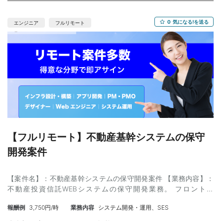
どが得意な方 【作業場所】：虎ノ門駅 ※フルリモート 【参画時
期】： 即日 ～ 長期 【単価】：70-80万ぐらいを想定 ※スキ
0
気になる!を送る
エンジニア
フルリモート
ルによって上振れ可能ですがスキル相応か見ます 【募集人数】：1
名 【面談】：1回WEB ※弊社同席 【精算】：140-180h 【勤務時
間】：10:00 - 19:00 ※調整可能 【年齢】：30代まで(スキル次第
で40代可能) 【外国籍】：不可 【商流】： 【備考】：弊社実績有
（管理番号：NKT20260512-06）
【フルリモート】不動産基幹システムの保守
開発案件
【案件名】：不動産基幹システムの保守開発案件 【業務内容】：
不動産投資信託WEBシステムの保守開発業務。 フロント：
Angular、サーバサイド：Spring Boot Spring Bootを使用したサー
報酬例
3,750円/時
業務内容
システム開発・運用、SES
バサイドの開発となります。 【スキル】： ＜必須＞ ・WEB開
発経験 ・Spring Bootでの開発経験2年以上、 ・コミュニケーショ