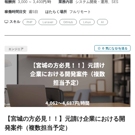
報酬例
3,000 ～ 3,400円/時
業務内容
システム開発・運用、SES
Edzeal交代枠案件 【案件名】：求人システムの改修PHP案件 【業
（RLS・マイグレーション運用、Supabase 経験は尚可） ・E2Eテ
務内容】： 既に運営している求人システムの改修をお願いできる
スト（Playwright 等）の実装経験 【作業場所】：都内 ※基本リ
稼働時間目安
週5日
はたらく場所
フルリモート
方を探しています。 ※今回はゼロベースからの開発ではなく、既存
モート(初日出社有) 【参画時期】： 即日～ 中長期 【募集人
システムの改修となります。 言語としてはPHPのlaravelであり、
スキル
PHP
Laravel
GitHub
Linux
AI
数】：1名 【面談】：WEB1回 ※弊社同席 【精算】：140-180h
大規模なシステムであるため経験の深い方を探しています。 まだ
【年齢】：25〜45歳 【外国籍】：無し 【服装】：自由、PC貸与
確定ではないのですが、現在の人員の交代人員を探しているイメ
可能、地方実績有
ージです。 ・機能追加、外部サイトとの連携などを開発していた
だきます ・運用保守として不具合修正などもお願いすることにな
0
気になる!を送る
エンジニア
ります ・クライアントのヒアリング・仕様検討等の上流もお願い
することになります 【スキル】： ＜必須＞ ・Laravelを用いた業
務経験3年以上 ・WEBシステムの業務経験3年以上 ・GitHubの使
用経験 ・Linuxの知識 ・詳細設計・テスト仕様書の作成経験 ・タ
スク管理・チャットソフトを用いたコミニケーション ・コミュニ
ケーション能力の高い方※クライアントのヒアリング・調整業務が
発生する予定のため ・AI活用した開発経験(実務経験なくても個人
的に使っていたり、経験なくても前向きな方であればOKです) ＜
尚可＞ ・クライアントのヒアリング・仕様検討等の上流の経験 ・
AI(Persol、Claude)を活用した開発経験 【作業場所】：フルリモ
ート 【参画時期】：2026年 6 月～ 一か月半ほど様子を見て問題
【宮城の方必見！！】元請け企業における開
なければ長期 【単価】：50万前後/1人月 ※スキル見合い 【募集人
発案件（複数担当予定）
数】：1名 【面談】：1回WEB(Edzeal同席) 【精算】：140-180h