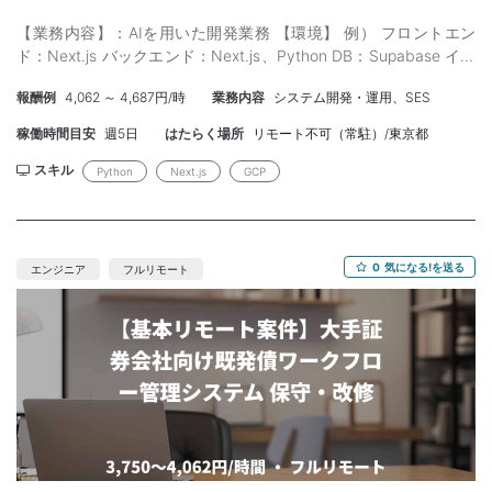
【勤務時間】：9時半～18時半 【外国籍】：不可 【備考】： ・実
績・職務経歴書を提出可能な方 ・長期契約可能な方 ・指定の業務
【業務内容】：AIを用いた開発業務 【環境】 例） フロントエン
時間内に働ける方 -=-=-=-=-=-=-=-=-=-=-=-=-=-=-=-=-=-=-=-
ド：Next.js バックエンド：Next.js、Python DB：Supabase イン
=-=-=-=-=-=-=-=-=-=-=
フラ：GCP AI:OpenAI、Anthopic、Google 【スキル】： ＜必須＞
報酬例
4,062 ～ 4,687円/時
業務内容
システム開発・運用、SES
・業界経験5年以上 ・Next.js 開発経験2年 ・Python開発3年以
上 ・AI開発経験 ＜尚可＞ ・上記環境にての開発経験のマッチ度が
稼働時間目安
週5日
はたらく場所
リモート不可（常駐）/東京都
上がるほど良い ・移行経験 【作業場所】：仙台市近辺 ※常駐(初
日出社有) 【参画時期】： 即日（7月、8月開始など相談可能）
スキル
Python
Next.js
GCP
～ 長期 【募集人数】：1名（以後追加の可能性あり） 【面
談】：WEB1回(場合によって対面の顔合わせ発生)※弊社同席 【精
算】：140-180h 【年齢】：25〜45歳 【外国籍】：無し 【備
考】：服装自由、PC貸与可能
0
気になる!を送る
エンジニア
フルリモート