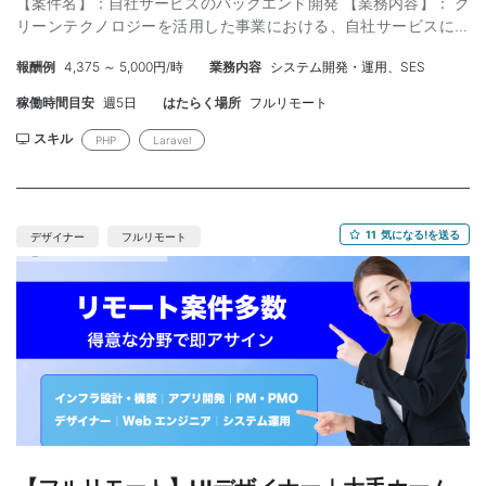
【案件名】：自社サービスのバックエンド開発 【業務内容】： グ
リーンテクノロジーを活用した事業における、自社サービスにお
いてバックエンド開発対応。 ・具体的な業務 新機能開発/既存機
報酬例
4,375 ～ 5,000円/時
業務内容
システム開発・運用、SES
能改善 DBのテーブル設計やパフォーマンス改善 監視業務含むシ
ステム信頼性向上 プロダクトマネージャーやデザイナーと協同し
稼働時間目安
週5日
はたらく場所
フルリモート
仕様検討 【技術環境】 ・フレームワーク: Laravel ・開発言語:
PHP ・インフラプラットフォーム: Amazon Web Services ・デー
スキル
PHP
Laravel
タベース: PostgreSQL ・ソースコード管理: GitHub ・CI/CD:
CircleCI ・ドキュメント: Google workspace ・チャット: Slack ・
タスク管理：Asana 【スキル】： ＜必須＞ ・PHP/Laravelでの開
発経験 3年以上 ・他言語含む開発経験4年以上 ・設計経験3年以上
11
気になる!を送る
デザイナー
フルリモート
・リモート対応にてしっかりコミュニケーション取れること（即
レスなど） ＜尚可＞ ・チームでの開発経験 ・障害などの切り分け
などが得意な方 【作業場所】：虎ノ門駅 ※フルリモート 【参画
時期】： 即日 ～ 長期 【単価】：70-80万ぐらいを想定 ※ス
キルによって上振れ可能ですがスキル相応か見ます 【募集人
数】：1名 【面談】：1回WEB ※弊社同席 【精算】：140-180h
【勤務時間】：10:00 - 19:00 ※調整可能 【年齢】：30代まで(ス
キル次第で40代可能) 【外国籍】：不可 【商流】： 【備考】：弊
社実績有 （管理番号：NKT20260512-01）