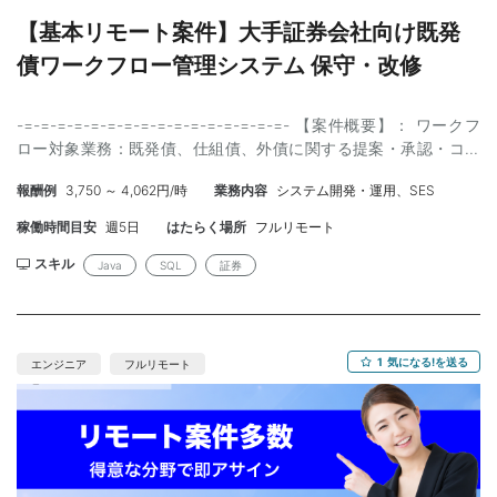
【基本リモート案件】大手証券会社向け既発
債ワークフロー管理システム 保守・改修
-=-=-=-=-=-=-=-=-=-=-=-=-=-=-=-=- 【案件概要】： ワークフ
ロー対象業務：既発債、仕組債、外債に関する提案・承認・コン
プライアンスチェック・文書交付管理 【業務内容】：証券会社の
報酬例
3,750 ～ 4,062円/時
業務内容
システム開発・運用、SES
既発債販売・提案業務を支える既存システムの保守・改修案件で
す。 主な対応は、証券会社のセールス部門からの問い合わせ対
稼働時間目安
週5日
はたらく場所
フルリモート
応、障害調査、新商品追加時の要件確認・開発・結合テストで
す。 特に重要なのは、単なるJava保守ではなく、既発債の業務フ
スキル
Java
SQL
証券
ロー、コンプライアンスチェック、銘柄ごとに必要な目論見書、
承認フローなどを理解し、ユーザーに対して「なぜフローが流れ
ないのか」を説明・ガイドできること。 ・具体的内容 問い合わせ
対応：セールス部門からの業務・システム問い合わせ対応 障害対
1
気になる!を送る
エンジニア
フルリモート
応：既存システムの調査、原因切り分け、対応 改修対応：新商品
追加時の要件確認、設計、開発、結合テスト 業務支援：コンプラ
チェック、目論見書、承認フローに関するガイド 総合テスト：関
連システムの大規模改修時に参画可能性あり 運用監視：JP1等の運
用監視は対象外 【技術スタック】 ・OS：RedHat / Windows