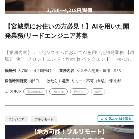
【宮城県にお住いの方必見！】AIを用いた開
発業務/リードエンジニア募集
【業務内容】：上記システムにおいてAIを用いた開発業務 【環
境】 例） フロントエンド：Next.js バックエンド：Next.js、
Python DB：Supabase インフラ：GCP AI:OpenAI、Anthopic、
報酬例
3,750 ～ 4,218円/時
業務内容
システム開発・運用、SES
Google 【スキル】： ＜必須＞ ・テックリード経験（管理経験）3
年以上 ・業界経験5年以上 ・Next.js 開発経験2年以上 ・
稼働時間目安
週5日
はたらく場所
リモート不可（常駐）/東京都
TypeScript 開発経験2年以上 ・AI開発経験 ＜尚可＞ ・移行経験
・Python開発3年以上 【作業場所】：仙台市近辺 ※常駐となりま
スキル
TypeScript
Next.js
Python
GCP
す 【参画時期】： 即日（7月、8月開始など相談可能）～ 長期
【募集人数】：1名（以後追加の可能性あり） 【面談】：対面1回
予定 【精算】：140-180h 【年齢】：25〜45歳 【外国籍】：無
し 【備考】： ・服装自由 ・PC貸与可能
0
気になる!を送る
エンジニア
フルリモート