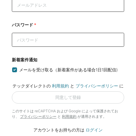
パスワード
*
新着案件通知
メールを受け取る（新着案件がある場合1日1回配信)
テックダイレクトの
利用規約
と
プライバシーポリシー
に
同意して登録
このサイトは reCAPTCHA および Google によって
保護されてお
り、
プライバシーポリシー
と
利用規約
が適用されます。
アカウントをお持ちの方は
ログイン