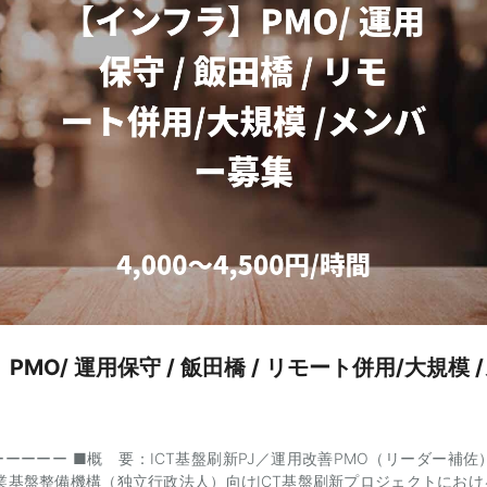
組みや成果、部門特有の課題をヒアリング o 共通化できる要素を抽
ilot基礎・実践eラーニング教材」として統合・パッケージ化 o 各部門
ilot研修」の企画・個別最適化の調整 • eラーニング・研修用教材の高
ニング（需要多）の構成案作成、資料（スライド・動画スクリプト等）の
応じた個別研修用の実践的な資料作成 • 研修への登壇・講師（スピーカ
した、対面またはオンラインでの研修講師業務 求める人物像（スキル・
icrosoft 365 Copilotに関する深い知見と、実務（Office製品群）に
スキル • エンタープライズ企業（大企業）や情報管理が厳格な業界に
ェンジマネジメント）の経験 • 高いステークホルダー調整能力（異
を調整し、協業体制を構築できるコミュニケーション力） • 研修教
int等）の迅速かつ高品質な作成スキル（自走してスピード感を持ってア
テラシーが多様な社員に対して、分かりやすく噛み砕いて説明できる高い講
 • マイクロソフトの生成AI環境や、その他生成AIツール（ChatGPT、Ge
広い知識 • 大企業におけるDX推進、ITリテラシー教育全体のPM（
期間：即日〜長期 ■場所：赤坂見附 常駐 ■予算：〜90万 ■精算：140
： ・稼働安定 残業は基本ありません。 ＝＝＝＝＝＝＝＝＝＝＝＝＝＝
PMO/ 運用保守 / 飯田橋 / リモート併用/大規模
ーーーー ■概 要：ICT基盤刷新PJ／運用改善PMO（リーダー補佐
業基盤整備機構（独立行政法人）向けICT基盤刷新プロジェクトにお