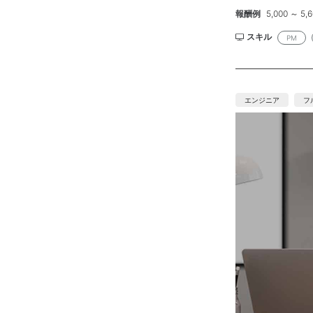
ース対象の整理
報酬例
5,000 ～ 5
リース後の確認
うえで、関係者
スキル
PM
めています。 ・
発、テスト、本
題・リスク管理 
一次切り分け・対
エンジニア
フ
ムまたは業務シ
手順作成の経験 
験 ・テスト状況
巻き込みながら
Webサービス、
調整、受入テスト
ラ、バックエン
の切り分け、ロー
ート 必要時出
200 ■面 談
進できる方を想