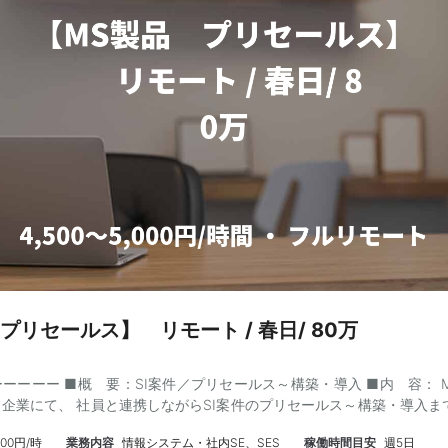
プリセールス】 リモート / 春日/ 80万
ーーー ■概 要：SI案件／プリセールス～構築・導入 ■内 容： Mic
企業にて、 社員と連携しながらSI案件のプリセールス～構築・導入ま
■スキル： 【必須】 ・Azure設計構築経験 ・Windowsサーバー設計
,000円/時
業務内容
情報システム・社内SE、SES
稼働時間目安
週5日
般 ・Boxのサービス知識全般（※参画後キャッチアップ可） ・関連IT