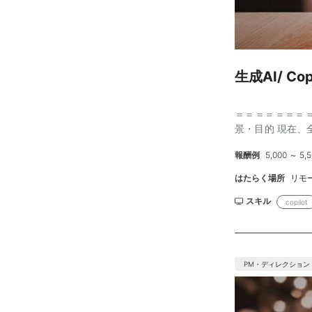
生成AI/ Co
＝＝＝＝＝＝＝＝＝
景・目的 現在、全社
社内定着化に注
報酬例
5,000 ～ 5
「本当に実務で使
プトの活用法に
はたらく場所
リモ
なされていません
ス創出、eラー
スキル
copilot
を募集します。
門固有の業務に特
容 主に伴走型の
門調整業務をお任せ
PM・ディレクション
リティ制約（外部
PowerPoin
部門の生成AI教