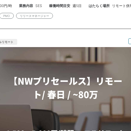
、スケジュール調整、テスト状況の確認、リリース判定支援、本番反映
,600円/時
業務内容
SES
稼働時間目安
週5日
はたらく場所
リモート併
までを推進いただく想定です。 単なる進行管理ではなく、開発内容や影
間の調整や課題整理を行い、プロジェクト全体のリリース品質を支えて
PMO
リリースマネージャー
リリース計画の策定、スケジュール管理 ・リリース対象範囲の整理、変
番反映までの進捗管理 ・リリース前の確認項目、判定基準の整理 ・関
・本番反映手順、リリース手順書の作成・管理 ・リリース後の動作確
応調整 ・既存メンバーとの役割補完、柔軟な連携対応 ■スキル 【必須
ルリモート
ステム開発プロジェクトでのリリース管理経験 ・リリース計画、リリー
・開発、テスト、本番反映までの一連の工程理解 ・関係者調整、進捗
や品質状況を把握し、リリース可否の整理ができる方 ・自律的に課題
推進できる方 ・役割に固執せず、既存メンバーと協調して柔軟に動ける
SaaS、ECサイト等でのリリース管理経験 ・ベンダーコントロール経験
支援の経験 ・リリース手順書、チェックリスト、障害時対応フローの
ド、フロントエンドを含むシステム全体の基本理解 ・本番障害やリリー
ルバック判断の経験 ■人 数：1名 ■時 期：2026年7月1日〜長期 
社あり 東陽町または飯田橋 ■予 算：〜90万 スキル見合い ■
：2回 ■備 考： ・当社増員枠 ・実装担当というより、開発成果物を安
定