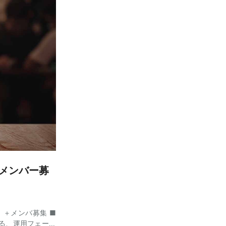
出し、全社共通の
の独自業務に特化した
速なコンテンツ化 o
迅速な作成 o 各
ー）対応 o 作成
経験） 必須要件
おける具体的なプロンプ
おけるITツール導
なる部門の担当者間
材やビジネス資料
ウトプットを出せる
師（登壇）能力 歓
mini等）のビジネ
プロジェクトマネジ
-180予定 ■面
＝＝
 /メンバー募
）＋メンバ募集 ■
ける、運用フェーズ