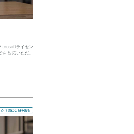
rosoftライセン
でを 対応いただく
ーバ全般、AD関連
プリ基礎知識 【尚
対応力 ・ニーズの
／作業計画／PJ推
算：〜80万 スキ
間ほどは出社 ーーー
1
気になる!を送る