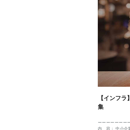
り、現在の取り
「O365 Cop
「オーダー型Cop
全社員向けeラー
部門からの依頼に
した教材を基に
（Must） • M
ト作成・活用提案
入・活用定着（チ
で利害やニーズ
（PowerPo
方） • ITリ
迎要件（Want）
ス活用に関する幅
メント）経験 ■
談：2回 ■備考
【インフラ】
集
ーーーーーーーー
内 容： 中小企