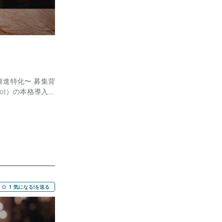
I推進特化〜 募集背
ilot）の本格導入と
クリアした上での
関する教育やプロン
の共有や共通化が
lotのユースケー
ロフェッショナル
ンツの集約と、部
だきます。 業務内
の企画・制作・他部
出 o 当社のセキュ
1
気になる!を送る
rd、Excel、
の整理・提案 • 各
ュニケーションを図