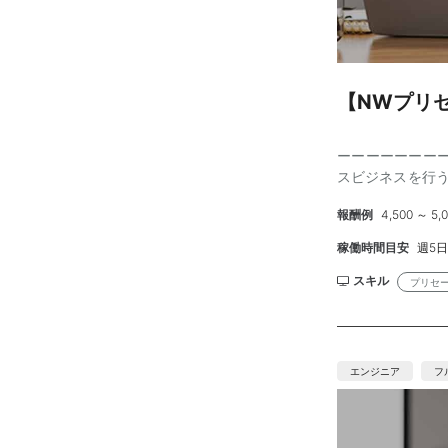
【NWプリセ
ーーーーーーーーー
スビジネスを行う
ポジションです。
報酬例
4,500 ～ 5
（認証／プロビジ
可】 ・コミュニ
稼働時間目安
週5日
ヒアリング力 ・
進） ■人 数：
スキル
プリセ
ル見合い ■精算幅
ーーーーーーー
エンジニア
フ