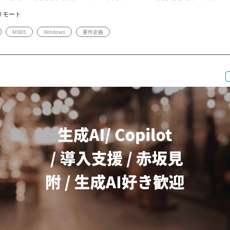
関連（認証／プロビジョニング含む）） ・代表的なSaaS知識 （
リモート
／ServiceNow） ・セキュリティソリューション全般、API、AI、NWの基
スキル（顧客／営業／ベンダー対応） ・状況に応じた柔軟な対応力 
M365
Windows
要件定義
での思考力 ・一定レベルのITリテラシー ・PM経験（要件定義／作業計
期 間：2026年8月～長期 ■場 所：春日 基本リモート ■予 算：〜
0-180h ■面 談：2回 ■備 考： ・弊社増員枠 ・入場後2週間ほど