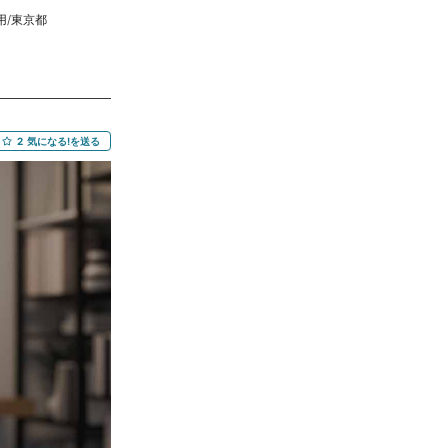
時の手順整理、リ
用/東京都
響範囲を理解した
いただける方を求
更内容の管理 ・開
係者との調整、課
認、不具合発生時の
】 ・Webシステ
2
気になる!を送る
ス判定、リリース
管理、課題管理の経
を発見し、関係者を
方 【尚可】 ・
 ・要件定義、仕様
作成経験 ・インフ
ストラブル発生時
■場 所：基本リモ
精 算：140-
全にリリースまで推