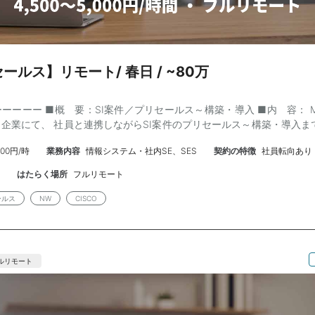
ールス】リモート/ 春日 / ~80万
ーーー ■概 要：SI案件／プリセールス～構築・導入 ■内 容： Mic
企業にて、 社員と連携しながらSI案件のプリセールス～構築・導入ま
 ■スキル： 【必須】 ・NW設計構築 ・関連ITスキル （ファイルサ
,000円/時
業務内容
情報システム・社内SE、SES
契約の特徴
社員転向あり
ョニング含む）） ・セキュリティソリューション全般、API、AI、ア
ケーションスキル（顧客／営業／ベンダー対応） ・状況に応じた柔軟な
はたらく場所
フルリモート
顧客視点での思考力 ・一定レベルのITリテラシー ・PM経験（要件定義
1名 ■期 間：2026年8月～長期 ■場 所：春日 基本リモート ■予 
ールス
NW
CISCO
：140-180h ■面 談：2回 ■備 考： ・弊社増員枠 ・入場後2週
ーー
ルリモート