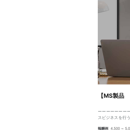
【MS製品 
ーーーーーーーーー
スビジネスを行う
ポジションです。 
報酬例
4,500 ～ 5
のサービス知識全