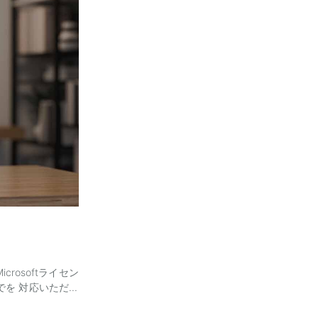
rosoftライセン
でを 対応いただく
構築経験 ・M365
スキル （ファイル