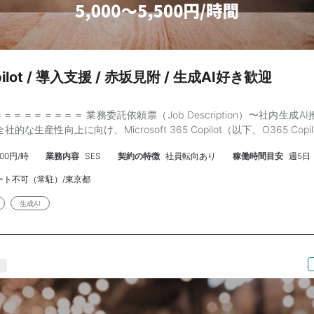
pilot / 導入支援 / 赤坂見附 / 生成AI好き歓迎
＝＝＝＝＝＝＝ 業務委託依頼票（Job Description）〜社内生成A
的な生産性向上に向け、Microsoft 365 Copilot（以下、O365 Cop
力する方針です。当社の制限事項（ガバナンス・機密保持ルール）を
,500円/時
業務内容
SES
契約の特徴
社員転向あり
稼働時間目安
週5日
えるユースケース」の確立が急務となっています。 また、生成AIに
ついては、現在各部門が独自（個別）に進めており、全社的なナレッジ
ート不可（常駐）/東京都
。 そこで、外部の専門知見を採り入れ、当社の環境に即したO365 Copi
ニング含む教材作成、研修講師までをハンズオンで並走していただけるプ
生成AI
さらに、各部門の生成AI教育担当者と連携し、共通化できる教育コンテ
化したCopilot活用（オーダー型研修）の調整・具現化を主導していた
コンサルティング、およびO365 Copilotを中心とした教育コンテンツ
します。 • 当社のO365 Copilotユースケースの企画・アイディア創
連携の制限、他AIとの使い分け等）を理解した上で、Outolook、Wo
t、Teams等における実務直結型のCopilot活用シナリオ（プロンプト例など）
育の調整・共通化（ハブ機能） o 各部門の生成AI教育担当者とコミ