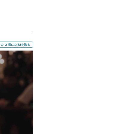
M365／GWS／
礎知識 【尚可】 ・コ
・ニーズのヒアリン
画／PJ推進） ■
80万 スキル見合
は出社 ーーーーーー
2
気になる!を送る