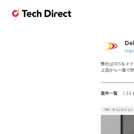
De
http
弊社はSESをメ
上流から一連で
案件一覧
( 23
PM・ディレクション