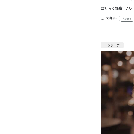
サーバ全般、AD
はたらく場所
フル
Salesforce
ミュニケーション
スキル
Azure
グ力 ・顧客視点
人 数：1名 ■
い ■精算幅：14
ーーーーーー
エンジニア