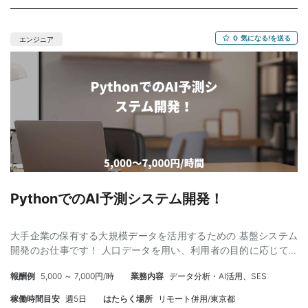
存のシステムへのインテグレーション、クラウド・オンプレ環境
へのデプロイ、継続運用 • コンサルタントに同席し、クライアン
トとの打ち合わせ ・その他 使用ツール等：GitHub, Azure
0
気になる!を送る
エンジニア
OpenAI, Slack, Notion PC：基本はご自身のPCをご利用いただけ
ます 必須スキル ・Pythonでのサーバーサイド開発経験3年以上 ・
Docker/Mysql経験 ・Azure/GCP/AWS いずれかの経験2年以上 ・
Webアプリケーションフレームワーク(MVCやDDD)の理解 ・対社
外・大手顧客との折衝経験もしくは相応のコミュニケーションス
キル 歓迎スキル ・大規模処理、非同期処理などの理解 ・セキュリ
ティ対策の知識 ・インフラの理解（MySQL、CI/CD） ・フルスタ
ック経験 ・金融・製薬・通信関連の業務のご経験 ■環境・条件 ・
開始：随時募集しておりますので即日でも先付け開始でも可能で
す！ ・単価：80万円〜90万円（税抜） ・契約：業務委託契約
（準委任契約） ・精算：あり（140-180h/中間割） ・稼働：週４
PythonでのAI予測システム開発！
から相談OK ・出社：週1回程度できる方を希望しています（千代
田区、駅直結オフィスとなります） ・お支払いサイト：月末締
大手企業の保有する大規模データを活用するための 基盤システム
め、翌々月5日払い（ご相談可）
開発のお仕事です！ 人口データを用い、利用者の目的に応じてAI
分析や地理空間データ分析を可能にするデータ活用基盤システム
報酬例
5,000 ～ 7,000円/時
業務内容
データ分析・AI活用、SES
を開発します。 主要なML推論実行、セルフ可視化ダッシュボー
ド、学習ワークフロー管理、および人口取得APIの再構築をご担当
稼働時間目安
週5日
はたらく場所
リモート併用/東京都
いただきます。 【担当工程】要件定義〜開発・テスト・レビュ