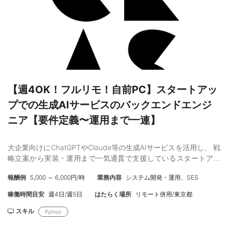
とが見込まれた時点で事前に相談が必須 ・開始：即日（できるだ
け早い参画を希望） ・契約：初回単月契約となります。2024年末
までの想定 です。 ・PC貸与：なし 【技術スタック】 フロントエ
ンド：React、Apollo（GraphQL）、TypeScript バックエンド：
Python、FastAPI、Strawberry（GraphQL）、SQLAlchemy イン
フラ：AWS（ECS、RDS、SES、SNS、SQS、Lambda、Cognito
等）
【週4OK！フルリモ！自前PC】スタートアッ
プでの生成AIサービスのバックエンドエンジ
ニア【要件定義〜運用まで一連】
大企業向けにChatGPTやClaude等の生成AIサービスを活用し、 戦
略立案から実装・運用まで一気通貫で支援しているスタートアッ
プでのバックエンド開発です。 コンサルタントが設定した大まか
報酬例
5,000 ～ 6,000円/時
業務内容
システム開発・運用、SES
な要件をもとに、 詳細については要件定義を顧客と直接行い、プ
ロダクト開発、運用まで実施いただきます。 ■詳細 • Python,
稼働時間目安
週4日/週5日
はたらく場所
リモート併用/東京都
Streamlit, Azure OpenAIでクイックにデモ・PoC開発 ・本番環境
の技術環境はクライアントにより異なりますが、 Python,
スキル
Python
Streamlitが多く、インフラはAzure, オンプレ等となります。 • 既