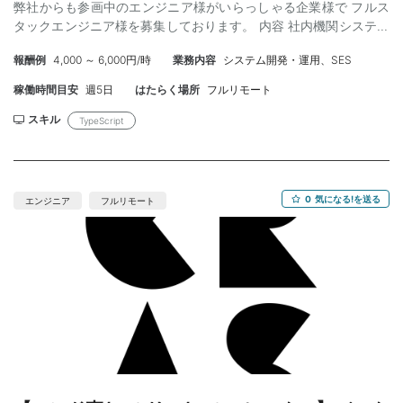
弊社からも参画中のエンジニア様がいらっしゃる企業様で フルス
タックエンジニア様を募集しております。 内容 社内機関システム
のリビルドにおけるフルスタック開発で、1名の募集です。 【業務
報酬例
4,000 ～ 6,000円/時
業務内容
システム開発・運用、SES
内容】 ・TypeScriptでのフロントエンド・バックエンド設計・開
発・保守 ・コンポーネントやフロントエンドライブラリの構築 ・
稼働時間目安
週5日
はたらく場所
フルリモート
技術：Next.js / Golang / Python / MySQL / GCP 【必須スキル】
・Web開発経験（3年以上） ・Typescript でのバックエンド開発
スキル
TypeScript
経験 ・UIライブラリ(React/Material-UI等)を使用したフロントエ
ンド開発経験 ・後輩指導やリーダーの経験 【条件】 ・就業時間：
フルフレックス ・リモート： フルリモート ・稼働：週5 ・開始：
即日～ ・支払いサイト：月末締め翌々月5日払い（ご希望により
0
気になる!を送る
エンジニア
フルリモート
30日以下でのお振込など短縮可能です） 【応募の流れ】 ・弊社に
て経歴確認 ・エンドとの面談（1回、オンライン）
========================================= 開発環
境 【技術スタック】 バックエンド/フロントエンド：
Typescript,Next.js インフラ：GCP AIツール: ChatGPT, Cursor,
Devin 【補足】 将来エンドクライアントの社員になってもOKとい
うお考えの方は 経験が少なくとも優遇いたします！ 弊社は多くの
エージェント様と違い、社員化の際に紹介フィーをいただいてい
ないため、登用がスムーズに進みやすい環境です！