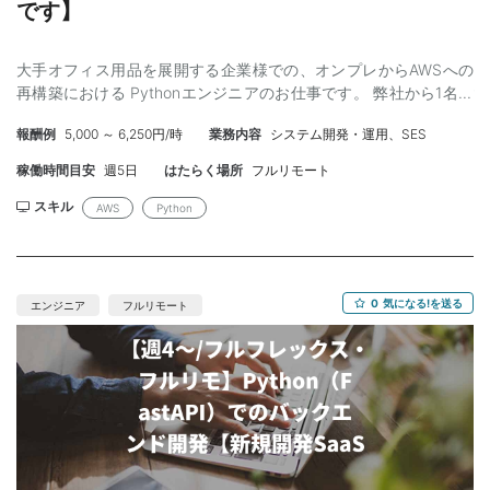
です】
大手オフィス用品を展開する企業様での、オンプレからAWSへの
再構築における Pythonエンジニアのお仕事です。 弊社から1名ご
支援ができており、面談後の結果は即いただける、非常にスムー
報酬例
5,000 ～ 6,250円/時
業務内容
システム開発・運用、SES
ズな進捗をご期待いただけるポジションです！ 人間関係良好で、
お話ししやすい現場です♪ ■体制 アジャイル開発で、モブプログ
稼働時間目安
週5日
はたらく場所
フルリモート
ラミングを導入しています（100%モブプロではないです） ■必須
スキル ・WebアプリケーションのバックエンドをPythonで開発し
スキル
AWS
Python
た経験3年以上 ・AWS経験3年（構築経験なくとも可能） ・IaC、
サーバーレス技術、コンテナ技術 いずれかに専門知識を持ってい
る方 ・CI/CD利用経験 （フロントエンドはTypescript /Reaqctで
構築されていますのでフルスタック希望の方もぜひご検討くださ
0
気になる!を送る
エンジニア
フルリモート
い） ■条件 ・開始：即日〜長期（入場手続きで２週間ほどかかる
可能性あり） 開始日のご相談も歓迎です！ ・金額：80
万〜100万円 ・面談：２回（元請→エンド） ・場所：フルリモー
ト（オフィスは都内） ・精算：140h-180h（中間割） ・PC：貸
与なし（Mac使用者が多い） ・稼働：160H程度 ・勤務時間：フ
レックス