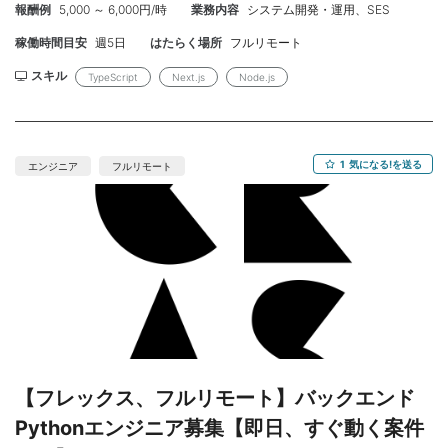
Gateway構成環境での経験 歓迎 ・TypeScript / Python / Go /
報酬例
5,000 ～ 6,000円/時
業務内容
システム開発・運用、SES
計から実装まで一貫してリードいただける方を探しております！
React経験 ・IaCツール（Terraform等）を用いたインフラ構築経
■詳細 ・Full TypeScript（Next.js/Node.js）でのフロントエン
稼働時間目安
週5日
はたらく場所
フルリモート
験 【条件】 ・単価（税別）：100万-150万円 ・就業時間：9:00～
ド・バックエンド実装、Mastra等を用いたプロンプト設計やモデ
18:00 （子育て中のメンバーもいてフレキシブルな稼働に理解あ
ル選定、精度改善の反復検証 ・Google Cloud（Cloud Run ）をベ
スキル
TypeScript
Next.js
Node.js
る現場） ・精算幅：140−180H /月 ・リモート：フルリモート ・
ースにしたアーキテクチャ設計・構築、運用 ・PdM/ビジネスサイ
募集人数： 1名 ・開始時期： 即日、開始日のご相談も可能です！
ドとの折衝 ■必須スキル ・TypeScript でのフロントエンド/バッ
・勤務：週５ ・P C：貸与なし、自前 開発メンバーの皆様がとて
クエンドの開発経験5年以上（Next.js/Node.js ） ・技術選定のご
も親切で組織の雰囲気がとてもよいです。エンジニアの方に『将
経験 ◾️歓迎スキル ・LLM 、RAG、AI Agent フレームワーク
1
気になる!を送る
エンジニア
フルリモート
来どういうことやっていきたいですか？それに近いお仕事をお任
（Mastra 等）のご経験 （必須ではありません） ◾️開発環境 ・言
せできるようにしたいので』と温かいお言葉をかけてくださるよ
語/フレームワーク: TypeScript, Next.js, Node.js ・AI/LLM:
うな担当者様です。 弊社から稼働いただいているエンジニア様か
GPT/Claude/Gemini、Mastra、RAG、ベクターストア ・インフラ:
らも「人間関係がとにかく良い！」「育児都合での中抜けも快く
Google Cloud（Cloud Run 中心）、AWS も可 ・開発プロセス: 少
受け入れてくださる」等お声をいただいています。
人数での高速な仮説検証（ディスカバリー→検証→実装） ・コラ
ボレーション: PdM/ビジネスサイドと直接連携 ■環境・条件 ・開
始：随時募集しておりますので即日でも先付け開始でも可能で
す！ ・単価：80万円〜90万円（税抜） ・契約：業務委託契約
（準委任契約） ・精算：あり（140-180h/中間割） ・稼働：週5
を想定しておりますが相談ください ・お支払いサイト：月末締
め、翌々月5日払い（ご相談可）
【フレックス、フルリモート】バックエンド
Pythonエンジニア募集【即日、すぐ動く案件