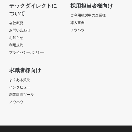
ChatGPT, Cursor, Devin 【補足】 将来エンドクライアントの社員
テックダイレクトに
採用担当者様向け
になってもOKというお考えの方は 経験が少なくとも優遇いたしま
ついて
す！ 弊社は多くのエージェント様と違い、社員化の際に紹介フィ
ご利用検討中の企業様
ーをいただいていないため、登用がスムーズに進みやすい環境で
導入事例
会社概要
す！
ノウハウ
お問い合わせ
お知らせ
利用規約
プライバシーポリシー
求職者様向け
よくある質問
インタビュー
副業計算ツール
ノウハウ