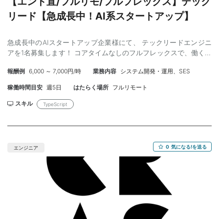
【エンド直/フルリモ/フルフレックス】テック
リード【急成長中！AI系スタートアップ】
急成長中のAIスタートアップ企業様にて、 テックリードエンジニ
アを1名募集します！ コアタイムなしのフルフレックスで、働く時
間は裁量を持っていただける環境です！ フロントエンド/バックエ
報酬例
6,000 ～ 7,000円/時
業務内容
システム開発・運用、SES
ンドいずれかの領域でリード経験をお持ちの方、 ぜひご応募くだ
さい。 【対象となるプロダクト】 AIを用いたメーカー・プラント
稼働時間目安
週5日
はたらく場所
フルリモート
業界向けAIエージェント （3Dデータを自動生成できるクラウドソ
フトウェア） 【技術スタック】 言語: Python, TypeScript フレー
スキル
TypeScript
ムワーク: React インフラ: GCP（Cloud Run, Vertex AI Pipelines
など） 3Dライブラリ: Babylon.js ツール: GitHub, Linear, Notion,
Slack 手法: アジャイル 【業務内容】 要件定義～設計・実装、運
用、チームリードまで一貫して対応いただきます。
0
気になる!を送る
エンジニア
React/TypeScriptでの3Dモデルビューア・エディタ機能の設計・
開発 Python/GCPを用いたAPIおよびバックエンド基盤の構築
ML/AIモデルを本番環境へ統合するためのMLOps開発・運用 アー
キテクチャ選定・プロトタイピング コードレビュー CI/CD改善
【必須】 ・Web開発経験5年以上（フロントエンド/バックエンド
は不問） ・テックリード/プロジェクトリードとして技術選定や開
発推進を主導した実績 ・GitHub Copilot等のAIツールの活用ノウ