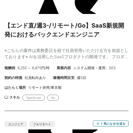
ハウ ・リードエンジニアのご経験 【歓迎】 ・Google Cloud
Platformでの構築・運用のご経験 【条件】 ・単価（税別）：100
万円〜110万円 ・就業時間：10:00～19:00 （フレキシブルな稼働
に理解ある現場） ・精算幅：140−180H /月 ・リモート： フルリ
【エンド直/週3-/リモート/Go】SaaS新規開
モート（必要な際の都内への出社は対応いただける方） ・募集人
発におけるバックエンドエンジニア
数： 1名 ・開始時期： 6月か7月開始を想定 ・勤務：週5 AIツール
を用いた効率化や3D技術に興味関心のある方、歓迎します！！
※こちらの案件は業務委託を経て社員登用いただける方を前提とし
ております※ AIを活用したSaaSプロダクトの開発です。 プロダク
トは営業向けの商談ツールとなります。 募集背景 ・少数精鋭での
報酬例
6,250 ～ 6,875円/時
業務内容
システム開発・運用、SES
開発を行っており、順調に引き合いも増えているため人員増員 仕
事内容 ・AIを搭載したプロダクトのフルスタック開発 複数の記
契約の特徴
社員転向あり
稼働時間目安
週5日
事から企業情報をリサーチできるプロダクトで、 バックエンド
はGoで構成されております。 今回はバックエンド中心に開発を
はたらく場所
リモート併用/東京都
お任せします ・LLMは、GeminiとOpen AIを用途に応じて使い分
スキル
TypeScript
Go
けています。 必須スキル ・Webの開発経験5年以上 ・要件定義の
経験 ・Go経験 ・01開発のご経験 歓迎スキル ・
LLM,TypeScript,React 開発環境 ・バックエンド：Go ・フロント
エンド：TypeScript,React ・インフラ：GCP その他 ・フルリモ
1
気になる!を送る
エンジニア
フルリモート
ートですが毎週1回MTGのため出社あり（日曜日・都内シェアオフ
ィス） ・稼働時間は自由ですが、平日コミュニケーションが取れ