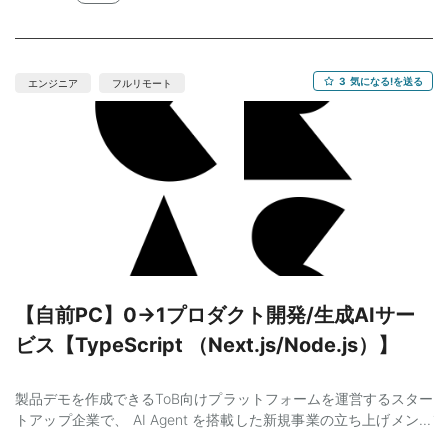
（プロダクト全体のアーキテクト担当の方と相談しながら、全体
の設計思想とずれていないか確認しつつ開発していただきます）
・ドローン／リアルタイム処理に関するAPI・バックエンド設計・
開発 ・SfM（Structure from Motion）処理やデータ解析パイプラ
3
気になる!を送る
エンジニア
フルリモート
インの設計 ・利用者側向けの予約・スケジューリング・シェアリ
ング機能の設計・実装 ・複雑なユースケースを踏まえたDBスキー
マ設計 ・開発チーム（フロント／バック）との仕様連携・推進 ・
CPOとの仕様ディスカッション、技術実装面の落とし込み 【対象
となるプロダクト】 ・産業用ドローンの飛行制御アプリ（ゲーム
画面のような感じです） ・撮影データの活用アプリ（独自開発の
AIを用いた画像処理、外観検査アプリ） 【開発スタイル】 ・アジ
ャイル(2週間スプリントのスクラム開発) 【言語】
Typescript（Node.js）、GraphQL React /
Next.js,SeverlessFramework／NestJS 【データベース】MySQL
／DynamoDB 【インフラ】AWS（Fargate, Lambda, S3,
【自前PC】0→1プロダクト開発/生成AIサー
CloudFront, RDS, DynamoDB, IoT Core） 【CI/CD】GitHub
ビス【TypeScript （Next.js/Node.js）】
Actions / CodePipeline 【構成管理】Severless Framework／
Terraform 【ツール】Storybook / OpenAPI / Swagger / Figma /
Notion / Slack 必須 ・アーキテクチャ設計が可能な方（AWSのア
製品デモを作成できるToB向けプラットフォームを運営するスター
ーキテクト図を描ける 方） ・サーバーサイド開発経験（3年以
トアップ企業で、 AI Agent を搭載した新規事業の立ち上げメンバ
上） ・コンテナ（ECS/EKS/Fargateなど）＋ Lambda/API
ーの募集です！ 裁量の大きい少人数チームで、アーキテクチャ設