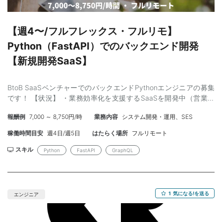
【週4〜/フルフレックス・フルリモ】
Python（FastAPI）でのバックエンド開発
【新規開発SaaS】
BtoB SaaSベンチャーでのバックエンドPythonエンジニアの募集
です！ 【状況】 ・業務効率化を支援するSaaSを開発中（営業開
始し開発のタスクが増えてきております） ・体制：CTO＋業務委
報酬例
7,000 ～ 8,750円/時
業務内容
システム開発・運用、SES
託5名＋デザイナー1名 【仕事内容】 ・Python、FastAPI、
Strawberryを用いたGraphQLサーバー開発 ・各種SaaSとのAPI連
稼働時間目安
週4日/週5日
はたらく場所
フルリモート
携機能の開発 【必須】 ・Python（FastAPI）での開発経験3年以
上 ・バックエンドエンジニアが3名以上いるなど一定規模のサー
スキル
Python
FastAPI
GraphQL
ビス開発での リード相当のご経験をお持ちの方 ・Strawberry＋
GraphQLサーバー開発経験 ・外部アプリケーションとの連携部分
の開発経験 【歓迎】 ・社内システム開発のご経験（CRMなど）
・コンサル会社やSIerでのご経験 【条件】 ・金額：100～140万
1
気になる!を送る
エンジニア
円/月（100%時） ・稼働： 80%~100% ※平日夜・土日の稼働も
OK ・精算：100%稼働時は140時間〜180時間。上限を超過するこ