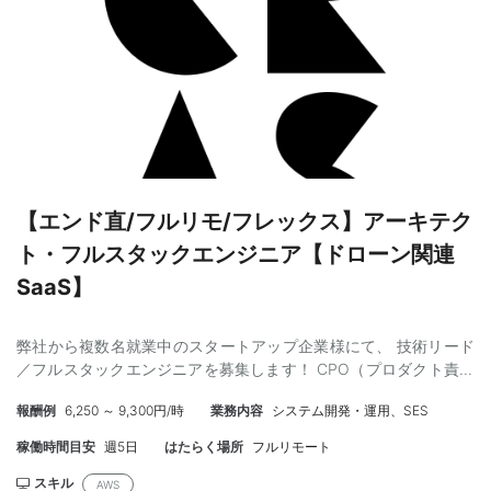
る方でお願いします ・PCはご自身のものを使用いただきます
【エンド直/フルリモ/フレックス】アーキテク
ト・フルスタックエンジニア【ドローン関連
SaaS】
弊社から複数名就業中のスタートアップ企業様にて、 技術リード
／フルスタックエンジニアを募集します！ CPO（プロダクト責任
者）やPOと開発組織の橋渡しを担いつつ、自らもアーキテクチャ
報酬例
6,250 ～ 9,300円/時
業務内容
システム開発・運用、SES
設計や実装に深く関与できるテクニカルリーダーを募集します。
バックエンド開発が主ですが、状況によりフロントエンド開発も
稼働時間目安
週5日
はたらく場所
フルリモート
お任せいたします。 【お仕事内容】 ・AWSを用いたクラウドイン
フラ／アプリケーションアーキテクチャの設計・構築・運用
スキル
AWS