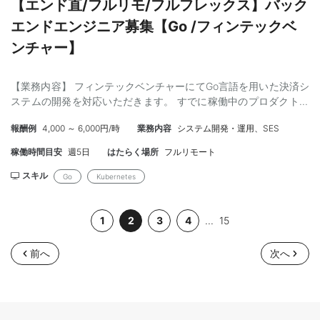
【エンド直/フルリモ/フルフレックス】バック
エンドエンジニア募集【Go /フィンテックベ
ンチャー】
【業務内容】 フィンテックベンチャーにてGo言語を用いた決済シ
ステムの開発を対応いただきます。 すでに稼働中のプロダクトの
機能改修などを幅広く対応いただきます。 （１チーム：10名未
報酬例
4,000 ～ 6,000円/時
業務内容
システム開発・運用、SES
満） 弊社経由で稼働中のエンジニア様から、 「人間関係がとても
良い現場で質問に対してもすぐに返答くださり、お仕事がしやす
稼働時間目安
週5日
はたらく場所
フルリモート
い」 と聞いており、おすすめの現場です！ 【必須スキル】 ・Go
でのバックエンド開発3年以上 ・マイクロサービスの開発経験か
スキル
Go
Kubernetes
大規模プロダクトの運用経験 ・業務システムの開発経験 ・K8Sの
業務での利用経験 【条件】 ・就業時間：フルフレックス ・リモー
1
2
3
4
...
15
ト： フルリモート ・稼働：週5 ・開始： 即日～ ・支払いサイ
ト：月末締め翌々月5日払い（ご希望により30日以下でのお振込な
ど短縮可能です） 【応募の流れ】 ・弊社にて経歴確認 ・エンドと
前へ
次へ
の面談（1回、オンライン）
========================================= 開発環
境 【技術スタック】 バックエンド/フロントエンド：
Go,Typescript,Next.js インフラ：GCP,Kubernetes AIツール: