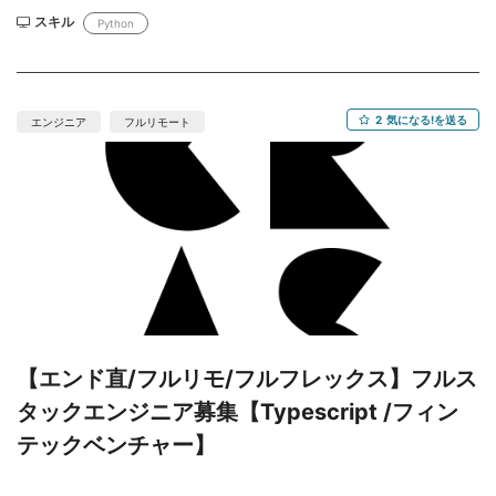
ー・ドキュメント作成となります。 【開発環境】 ・Python ・
スキル
Python
k8s(Kubernetes) ・Geoviews ・panel ・ONNX Runtime ・
Panel-Graphic-Walker ・Prefect ・TileDB 【必須条件】 ・開発経
験 5年以上（うち、Python経験 3年以上） ・要件定義のご経験 ・
k8sの使用経験（個人学習可） ・Unix系OSの知識 【契約詳細】
2
気になる!を送る
エンジニア
フルリモート
・開始：即日〜 ・精算：140-180時間（平均稼働は160〜170h）
・精算単位：30分 ・面談回数：1回（元請け1回） ・支払サイト：
35日（当月締め翌々月5日払い）ご相談ください ・PC貸与：有
（Windows）
【エンド直/フルリモ/フルフレックス】フルス
タックエンジニア募集【Typescript /フィン
テックベンチャー】