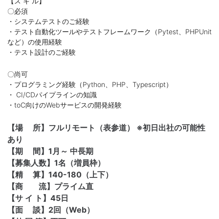
【ス キ ル】
〇必須
・システムテストのご経験
・テスト自動化ツールやテストフレームワーク（Pytest、PHPUnit
など）の使用経験
・テスト設計のご経験
〇尚可
・プログラミング経験（Python、PHP、Typescript）
・ CI/CDパイプラインの知識
・toC向けのWebサービスの開発経験
【場 所】フルリモート（表参道） ※初日出社の可能性
あり
【期 間】1月～ 中長期
【募集人数】1名（増員枠）
【精 算】140-180（上下）
【商 流】プライム直
【サ イ ト】45日
【面 談】2回（Web）