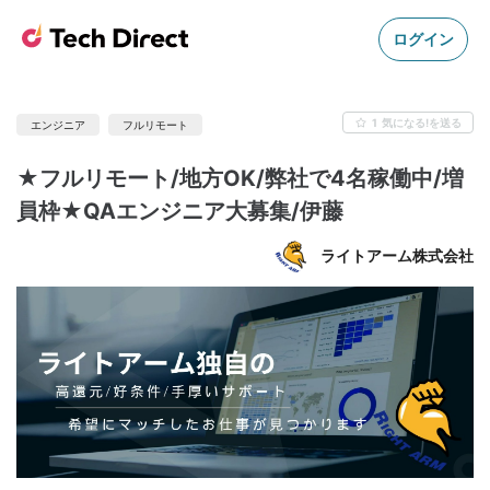
ログイン
1
気になる!を送る
エンジニア
フルリモート
★フルリモート/地方OK/弊社で4名稼働中/増
員枠★QAエンジニア大募集/伊藤
ライトアーム株式会社