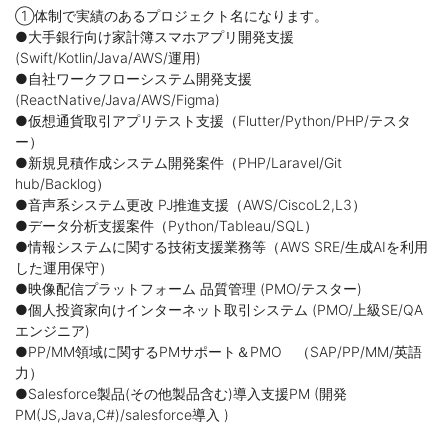
①体制で実績のあるプロジェクト名になります。
●大手銀行向け家計簿スマホアプリ開発支援
(Swift/Kotlin/Java/AWS/運用)
●自社ワークフローシステム開発支援
(ReactNative/Java/AWS/Figma)
●仮想通貨取引アプリテスト支援（Flutter/Python/PHP/テスタ
ー）
●新規見積作成システム開発案件（PHP/Laravel/Git
hub/Backlog）
●音声系システム更改 PJ推進支援（AWS/CiscoL2,L3）
●データ分析支援案件（Python/Tableau/SQL）
●情報システムに関する技術支援業務等（AWS SRE/生成AIを利用
した運用保守）
●映像配信プラットフォーム 品質管理 (PMO/テスター)
●個人投資家向けインターネット取引システム (PMO/上級SE/QA
エンジニア)
●PP/MM領域に関するPMサポート＆PMO （SAP/PP/MM/英語
力）
●Salesforce製品(その他製品含む)導入支援PM (開発
PM(JS,Java,C#)/salesforce導入 )