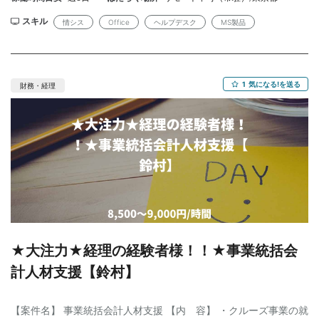
プデスク経験 ・PC、ライセンスなどのIT管理としての一般的な知
スキル
情シス
Office
ヘルプデスク
MS製品
識 ・社内申請業務などの業務経験 ・良好なコミュニケーションス
キルと短期間でキャッチアップする姿勢 ・MS製品に関する知識
【場所】日比谷または竹芝（常駐） 【期間】2025年8月1日～（長
期予定） 【勤務時間】9:00～17:30 【募集人数】1名 【人物像】
1
気になる!を送る
財務・経理
・社内ユーザーとのやり取りにストレスなく対応できる方 ・受け
身にならず、能動的に情報整理や対応ができる方 【希望年齢】特
になし（コミュニケーション力・経験重視） 【金額】35～45万
円/月（スキル見合い） 【精算】確認中 【商流】元請→上位 【サ
イト】35日サイト 【面談】2回 【外 国 籍】不可 【備考】PC貸与
予定
★大注力★経理の経験者様！！★事業統括会
計人材支援【鈴村】
【案件名】 事業統括会計人材支援 【内 容】 ・クルーズ事業の就