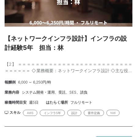
【ネットワークインフラ設計】インフラの設
計経験5年 担当：林
【2】 ＝＝＝＝＝＝＝＝＝＝＝＝＝＝＝＝＝＝＝＝＝＝＝＝＝＝
＝＝＝＝＝＝ ◇業務概要：ネットワークインフラ設計 ◇主な役割
銀行向けのネットワークインフラ設計となります ・FW・ルータ・
報酬例
6,000 ～ 6,250円/時
スイッチの設計 ・ロードバランサの設計 ・WAN/LANの設計
（Cisco） ・F5製品の提案・設計・構築・運用 ◇必須スキル ・シ
業務内容
システム開発・運用、受託、SES、請負
ステム全体を把握した上でインフラの設計経験5年以上 （構築系や
保守監視系、運用面の設計ではなく、アーキレベルからITインフ
稼働時間目安
週5日
はたらく場所
フルリモート
ラのサーバーやネットワーク設計の経験は必須となります） ◇場
スキル
AWS
インフラ5年
設計
要件定義
NW
所：東京都港区 （最初の3か月は週1リモート迄、以後は週2日ま
でならリモート相談可能） ◇予算：100万円/月まで(140-200)相
談可 ◇精算幅：140-200h ◇時期：11月 ◇人数：1名