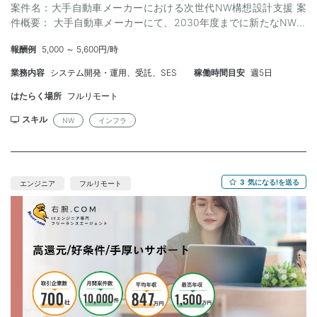
案件名：大手自動車メーカーにおける次世代NW構想設計支援 案
件概要： 大手自動車メーカーにて、2030年度までに新たなNW構
築を想定している ・2027年から構築開始予定 ・25年度に
報酬例
5,000 ～ 5,600円/時
PoCとRFP発行を予定 ・24年度中に次世代NWのグランドデザ
インの検討が必要（ここが支援スコープ） 人材要件： ■期待役割
業務内容
システム開発・運用、受託、SES
稼働時間目安
週5日
・各種成果物作成、現状整理資料 ・ユーザー部へのヒア
リングシート、ヒアリング結果まとめ ・次世代NWグランド
はたらく場所
フルリモート
デザイン ・論点整理・検討 ■必須要件 ・成果物作成がで
スキル
NW
インフラ
きる ・論点整理、検討をリードできる ・キャッチアップ
が素早くできる ・インフラ、ネットワークの基本的な知識 ■
歓迎要件 ・自動車業界知見 金額：90万 開始時期：4月～ 場
所：基本リモート 面談：2回
3
気になる!を送る
エンジニア
フルリモート