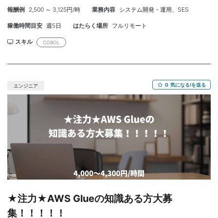
ン対応 ■DBから対象データを抽出するプログラムを作成 ■テスト
報酬例
2,500 ～ 3,125円/時
業務内容
システム開発・運用、SES
JCLの作成と現新比較テストの事前打鍵 ■PGM解析(デバックツー
ルなどは無く、DISPLAY命令を主に使用) ■必須スキル： 汎用
稼働時間目安
週5日
はたらく場所
フルリモート
COBOL開発経験 詳細設計～開発～結合テスト経験 在宅勤務の
為、主体的に動ける人 ■歓迎スキル： ■作業期間：2025/10/01
スキル
COBOL
09:00:00 ■勤務地：東京都 赤坂見附 フルリモート ■募集人数：
■面談回数：1 ■備考： ーーーーーーーーーーーーーーーー
0
気になる!を送る
エンジニア
★注力★AWS Glueの知識ある方大募
集！！！！！