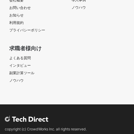
会社概要
査・課題解決に向けて動ける方 【期間】 ・案件①：9月1日～
ノウハウ
お問い合わせ
※12月頃まで開発予定 ・案件②：9月1日～ ※12月末までは顧客調
お知らせ
整済み 【場所】品川オフィス（上位オフィス）／一部リモート ※
利用規約
参画開始から2週間前後は業務習得のため出社。以降はテレワーク
対応可能（ただし週1回品川オフィスへの出社あり）。 【単価】
プライバシーポリシー
70万円 【精算】140-180 【面談】1～2回 【商流制限】貴社まで
（支援費で弊社が抜けます。） 【年齢制限】指定なし 【募集人
求職者様向け
数】3名（①：1名／②：2名） 【外国籍】確認中（日本語ネイテ
ィブレベル必須） 【備考】上位で5名稼働中 【支払いサイト】40
よくある質問
日
インタビュー
副業計算ツール
ノウハウ
copyright (c) CrowdWorks Inc. all rights reserved.