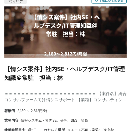
1
気になる!を送る
エンジニア
【情シス案件】社内SE・ヘルプデスク/IT管理
知識＠常駐 担当：林
＝＝＝＝＝＝＝＝＝＝＝＝＝＝＝＝＝＝＝＝＝＝ 【案件名】総合
コンサルファーム向け情シスサポート 【業種】コンサルティング
ファーム（社内情シス支援） 【内容】 ・一般的なPC及びOffice等
報酬例
2,180 ～ 2,812円/時
のビジネスアプリケーションの利用に関する対応 ・ハードウェ
ア、周辺機器、ライセンス、アクセス権限などの申請・管理 ・社
業務内容
情報システム・社内SE、受託、SES、請負
内利用の業務システムに関する問い合わせ受付とエスカレーショ
ン ・端末、ライセンス等の在庫管理 【スキル】 ＜必須＞ ・ヘル
稼働時間目安
週5日
はたらく場所
リモート不可（常駐）/東京都