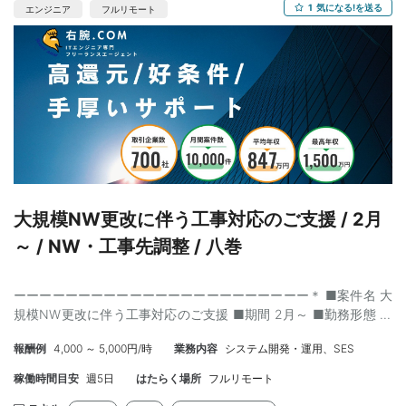
1
気になる!を送る
エンジニア
フルリモート
大規模NW更改に伴う工事対応のご支援 / 2月
～ / NW・工事先調整 / 八巻
ーーーーーーーーーーーーーーーーーーーーーーー＊ ■案件名 大
規模NW更改に伴う工事対応のご支援 ■期間 2月～ ■勤務形態 常
駐（鶴見/新川崎） ■必須スキル ・工事先と調整できるコミュニケ
報酬例
4,000 ～ 5,000円/時
業務内容
システム開発・運用、SES
ーション/調整力 ・CCNA相当のNW知識 ■尚可スキル ・NW工事
経験（または知識があること） ・Cisco設計の経験 ■年齢制限 40
稼働時間目安
週5日
はたらく場所
フルリモート
歳代まで ■外国籍 不可 ■稼働率 100％ ■精算条件 固定 ■募集人