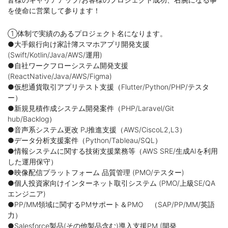
を使命に営業して参ります！
①体制で実績のあるプロジェクト名になります。
●大手銀行向け家計簿スマホアプリ開発支援
(Swift/Kotlin/Java/AWS/運用)
●自社ワークフローシステム開発支援
(ReactNative/Java/AWS/Figma)
●仮想通貨取引アプリテスト支援（Flutter/Python/PHP/テスタ
ー）
●新規見積作成システム開発案件（PHP/Laravel/Git
hub/Backlog）
●音声系システム更改 PJ推進支援（AWS/CiscoL2,L3）
●データ分析支援案件（Python/Tableau/SQL）
●情報システムに関する技術支援業務等（AWS SRE/生成AIを利用
した運用保守）
●映像配信プラットフォーム 品質管理 (PMO/テスター)
●個人投資家向けインターネット取引システム (PMO/上級SE/QA
エンジニア)
●PP/MM領域に関するPMサポート＆PMO （SAP/PP/MM/英語
力）
●Salesforce製品(その他製品含む)導入支援PM (開発