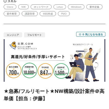
スキル
人材要件 ネットワークインフラ設計経験4年以上 ◇場所 基本リ
Cisco
NW
ネットワーク
Linux
Windows
要件定義
モート 10:00-19:00 （東京都新宿区） ※年に1,2回程度出社の可能
性があります ◇予算 70万円/月まで(140-180H) ◇時期 3月（継続
要件整理
課題管理
WBS作成
PMO
有り、長期想定） ◇人数 1名
0
気になる!を送る
エンジニア
フルリモート
★急募/フルリモート★NW構築/設計案件＠高
単価【担当：伊藤】