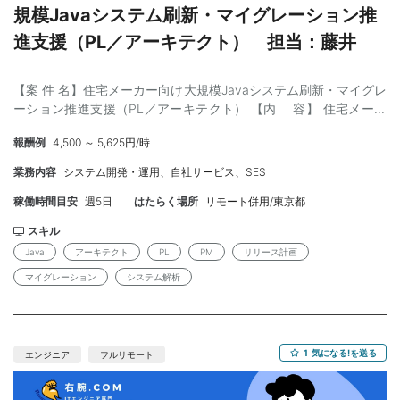
ータ連携に関する理解 ・経理実務の巻き取りや業務負荷削減支援
規模Javaシステム刷新・マイグレーション推
経験 ・新規事業立ち上げフェーズでの業務設計、管理項目設計、
業績管理設計経験 ・経理部門側の立場でシステム部門やベンダー
進支援（PL／アーキテクト） 担当：藤井
との折衝経験 【場 所】 新浦安（基本出社） 【期 間】 即日～
※なるべく早期参画希望 【募集人数】 1名 【希望年齢】 46歳未満
【案 件 名】住宅メーカー向け大規模Javaシステム刷新・マイグレ
ーション推進支援（PL／アーキテクト） 【内 容】 住宅メーカ
ー向け基幹業務システムの刷新プロジェクトにおいて、PL／アー
報酬例
4,500 ～ 5,625円/時
キテクトを募集しております。 Javaのバージョンアップおよび
Springへのマイグレーションに伴い、 リリース・構成管理・アー
業務内容
システム開発・運用、自社サービス、SES
キテクチャ方針の策定、PoC・技術検証をご担当いただきます。
保守・開発は別ベンダーが担当し、本ポジションではアーキテク
稼働時間目安
週5日
はたらく場所
リモート併用/東京都
トチームとして、技術面からプロジェクトをリードいただきま
スキル
す。 【ス キ ル】 ＜必須＞ ・大規模Javaシステム開発経験 ・
Java
アーキテクト
PL
PM
リリース計画
Javaを用いた設計～開発経験 ・PL、PMまたはアーキテクトとし
て技術方針を策定・推進した経験 ・リリース計画または構成管理
マイグレーション
システム解析
の設計・運用経験 ・既存システム解析およびマイグレーション案
件経験 ＜尚可＞ ・Spring Frameworkを用いた開発経験 ・Git／
GitHubを用いた構成管理経験 ・PoC推進経験 ・複数ベンダー体制
でのプロジェクト推進経験 ＜求める人物像＞ ・大規模システムの
1
気になる!を送る
エンジニア
フルリモート
技術課題を主体的に整理できる方 ・ドキュメント不足環境でもソ
ース解析を行い推進できる方 ・PL／アーキテクトとして技術面を