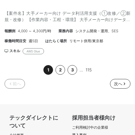
【案件名】大手メーカー向け データ利活用支援（①改修／②新
規・改修） 【作業内容・工程・環境】 大手メーカー向けデータ利
活用支援におけるデータ加工・編集プログラム開発 ■対応案件
報酬例
4,000 ～ 4,300円/時
業務内容
システム開発・運用、SES
①（ETL改修案件） ・内容：構築済みシステムへのIF追加・変更
に伴う改修（設計、製造、試験） ・補足：参画直後はソース修
稼働時間目安
週5日
はたらく場所
リモート併用/東京都
正・試験から着手いただく可能性があります。 ■対応案件
②（ETL新規/改修案件） ・内容：入力データ（Excelが主）の処
スキル
AWS Glue
理、可視化のためのDM構築（詳細設計、製造、試験） ・補足：顧
客側で基本設計まで対応済みのため、その内容を元に詳細設計以
1
2
3
...
115
降を担当。 【必須スキル】 ・設計スキル（①） ‐課題検討事項か
ら内容を把握して設計書へ落とし込みができること ・SQLの実装
経験（①・②） ‐サブクエリ、外部結合を利用したクエリを1から
前へ
次へ
構築できるレベル ・Pythonの実装経験（②） ‐Pythonの
DataFrameを用いた開発経験 ・AWS Glueの知識（①・②）
‐ETL処理をGlueにて実現可能（GUIでジョブ作成可能） ※または
Glue以外でSQLを主体としたETL処理の設計・実装経験があること
・AWS基本知識（①・②） ‐S3やIAMロールなど、AWSの基本的
テックダイレクトに
採用担当者様向け
な操作や概念の理解 【尚可スキル】 ・SparkSQLの知見・開発経
ついて
験（①・②） ※SparkSQLを用いた開発となります。自身で調べ
ご利用検討中の企業様
て補完できるスキルレベルを希望。 【求める人物像】能動的に調
導入事例