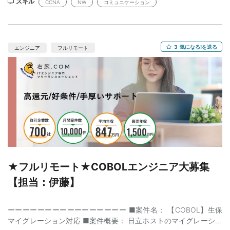
数 5名 ■勤務時間 09:00-18:00 ■面談回数 2回（Web) ■業界 官
スキル
CCNA
NW
コミュニケーション
公庁 ■業務概要 大規模なNW更改PJが走っております。 NW更改
に伴い、NW敷設のため、 工事現場との調整ができる方を募集し
ております。 ーーーーーーーーーーーーーーーーーーーーーーー
＊
3
気になる!を送る
エンジニア
フルリモート
★フルリモート★COBOLエンジニア大募集
【担当：伊藤】
ーーーーーーーーーーーーーーーー ■案件名： 【COBOL】生保
マイグレーション対応 ■案件概要： 日立ホストのマイグレーショ