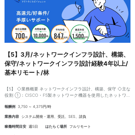
リードできる方 ・関係者と円滑にコミュニケーションを取りなが
ら推進できる方 【場 所】神谷町 ※週2，3リモート可 【期
間】8or9月～ 【募集人数】1名 【金 額】75～90万 ※スキル見
合い 【商流制限】弊社まで 【備 考】 ・年齢：50代まで ・外国
籍：ネイティブレベルのみ可
【5】3月/ネットワークインフラ設計、構築、
保守/ネットワークインフラ設計経験4年以上/
基本リモート/林
【5】 ◇業務概要 ネットワークインフラ設計、構築、保守 ◇主な
役割 ①：CISCO・F5製ネットワーク機器を使用したネットワー
クに関する対応 ②：Linux、windowsサーバに関する対応 ③：要
報酬例
3,750 ～ 4,375円/時
件整理、課題整理、WBS作成、仕様設計、 仕様書作成・更
新、実機コンフィグ設定、テスト、障害対応 ④：会議への参加と
業務内容
システム開発・運用、受託、SES、請負
報告(技術系の打合せ、開発ベンダーとの打ち合わせ、 進捗定
例での進捗・課題報告） ポジション： 現行インフラチームに設計
稼働時間目安
週5日
はたらく場所
フルリモート
メンバーとして参加、経験に応じてリードもしくはPMOも可能 ◇