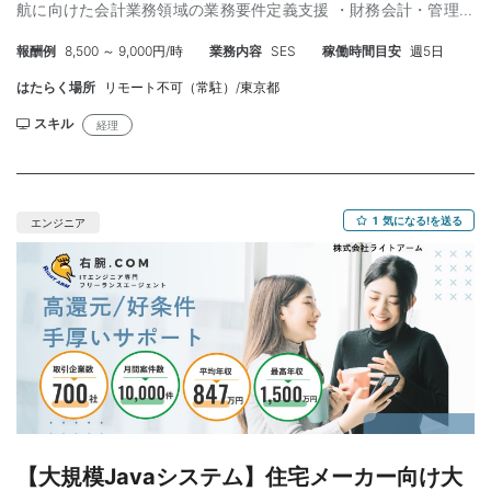
航に向けた会計業務領域の業務要件定義支援 ・財務会計・管理会
計・決済・債権債務管理等の現行業務整理 ・帳票、管理項目の棚
報酬例
8,500 ～ 9,000円/時
業務内容
SES
稼働時間目安
週5日
卸 ・To-Be業務要件の定義 ・会計システム導入・連携に向けた論
点整理 ・販売管理・購買管理・在庫管理・棚卸等の周辺業務との
はたらく場所
リモート不可（常駐）/東京都
連携整理 ・経理部門側の立場で業務整理を推進 ・必要に応じて経
理実務の一部支援 【ス キ ル】 ＜必須＞ ・基本出社での稼働が可
スキル
経理
能 ・46歳未満 ・経理部門、会計部門、またはそれに準ずる立場で
の経理会計業務経験 ・月次決算、四半期決算、年次決算等の決算
対応経験 ・業績予算、予実管理、KPI管理等の管理会計業務経験ま
たは知見 ・財務会計、管理会計、決算業務、債権債務管理等のい
1
気になる!を送る
エンジニア
ずれかの会計業務知見 ・会計システム導入、刷新、または業務要
件定義支援の経験 ・経理実務を理解したうえで業務課題やTo-Be
業務を整理し、システム要件へ落とし込めること ・関係者ヒアリ
ングを行い、業務フロー・論点・課題・対応方針を資料化できる
こと ＜尚可＞ ・小売業、サービス業、店舗型ビジネス等での経理
実務経験 ・販売管理、購買管理、在庫管理、棚卸、原価、売上、
仕入等の業務知見 ・在庫評価、評価損、原価計算、売上計上、仕
入計上等の会計知見 ・SAP FI/CO、Oracle EBS、OBIC、勘定奉
行、freee、Money Forward等の会計システム知見 ・ERP全体のア
ーキテクチャ理解 ・会計業務の現状整理、課題整理、To-Be業務
設計、業務要件整理経験 ・販売管理等から会計領域への業務・デ
【大規模Javaシステム】住宅メーカー向け大