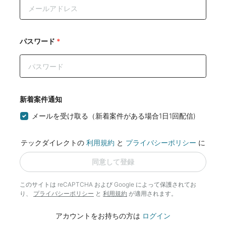
パスワード
*
新着案件通知
メールを受け取る（新着案件がある場合1日1回配信)
テックダイレクトの
利用規約
と
プライバシーポリシー
に
同意して登録
このサイトは reCAPTCHA および Google によって
保護されてお
り、
プライバシーポリシー
と
利用規約
が適用されます。
アカウントをお持ちの方は
ログイン