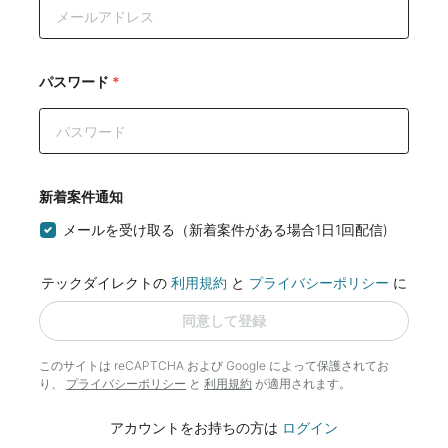
パスワード
*
新着案件通知
メールを受け取る（新着案件がある場合1日1回配信)
テックダイレクトの
利用規約
と
プライバシーポリシー
に
同意して登録
このサイトは reCAPTCHA および Google によって
保護されてお
り、
プライバシーポリシー
と
利用規約
が適用されます。
アカウントをお持ちの方は
ログイン