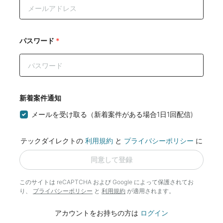
パスワード
*
新着案件通知
メールを受け取る（新着案件がある場合1日1回配信)
テックダイレクトの
利用規約
と
プライバシーポリシー
に
同意して登録
このサイトは reCAPTCHA および Google によって
保護されてお
り、
プライバシーポリシー
と
利用規約
が適用されます。
アカウントをお持ちの方は
ログイン