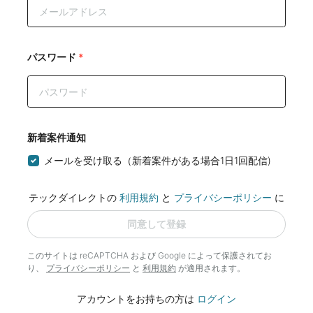
パスワード
*
新着案件通知
メールを受け取る（新着案件がある場合1日1回配信)
テックダイレクトの
利用規約
と
プライバシーポリシー
に
同意して登録
このサイトは reCAPTCHA および Google によって
保護されてお
り、
プライバシーポリシー
と
利用規約
が適用されます。
アカウントをお持ちの方は
ログイン