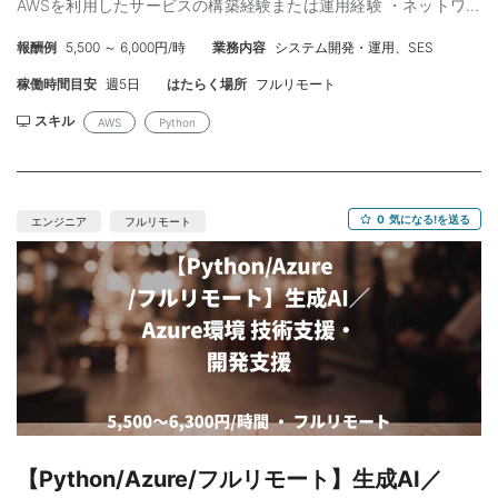
AWSを利用したサービスの構築経験または運用経験 ・ネットワー
ク設定やセキュリティ設定等の基礎的な知識 ＜尚可＞ ・Dockerコ
報酬例
5,500 ～ 6,000円/時
業務内容
システム開発・運用、SES
ンテナを利用したプログラムの開発 ・pandasの利用経験
稼働時間目安
週5日
はたらく場所
フルリモート
スキル
AWS
Python
0
気になる!を送る
エンジニア
フルリモート
【Python/Azure/フルリモート】生成AI／