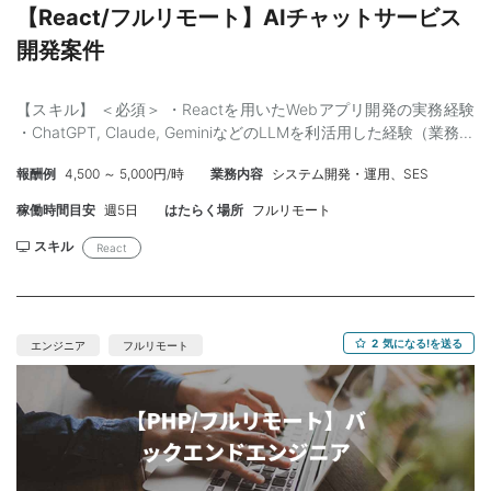
【React/フルリモート】AIチャットサービス
開発案件
【スキル】 ＜必須＞ ・Reactを用いたWebアプリ開発の実務経験
・ChatGPT, Claude, GeminiなどのLLMを利活用した経験（業務、
プライベートは問わず） ・GitHubを活用したチーム開発の実務経
報酬例
4,500 ～ 5,000円/時
業務内容
システム開発・運用、SES
験 ＜尚可＞ ・他部署や社外の方など、チーム外の人とコミュニケ
ーションをとって業務を遂行した経験
稼働時間目安
週5日
はたらく場所
フルリモート
スキル
React
2
気になる!を送る
エンジニア
フルリモート