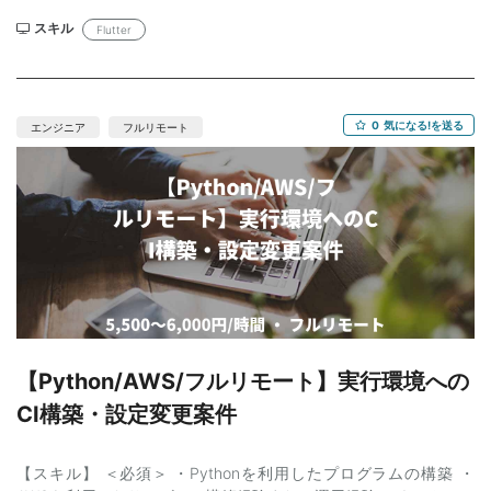
スキル
Flutter
0
気になる!を送る
エンジニア
フルリモート
【Python/AWS/フルリモート】実行環境への
CI構築・設定変更案件
【スキル】 ＜必須＞ ・Pythonを利用したプログラムの構築 ・