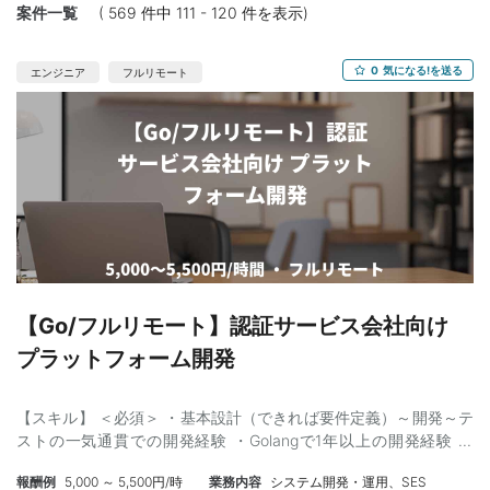
案件一覧
( 569 件中 111 - 120 件を表示)
0
気になる!を送る
エンジニア
フルリモート
【Go/フルリモート】認証サービス会社向け
プラットフォーム開発
【スキル】 ＜必須＞ ・基本設計（できれば要件定義）～開発～テ
ストの一気通貫での開発経験 ・Golangで1年以上の開発経験 ・
AWS（サーバーレス）を業務にて半年以上使用した経験 ＜尚可＞
報酬例
5,000 ～ 5,500円/時
業務内容
システム開発・運用、SES
・CI/CDパイプラインの構築経験 ・AWS Lamdaの深い知見