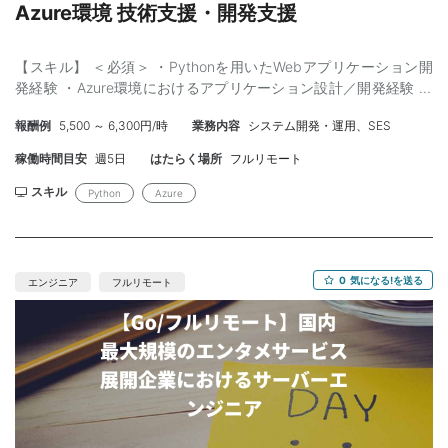
Azure環境 技術支援・開発支援
【スキル】 ＜必須＞ ・Pythonを用いたWebアプリケーション開
発経験 ・Azure環境におけるアプリケーション設計／開発経験 ・
Azureマネージドサービスを活用したアーキテクチャ設計経験 ＜
報酬例
5,500 ～ 6,300円/時
業務内容
システム開発・運用、SES
尚可＞ ・Bicep または IaC（Terraform等）を用いた環境構築経験
・Streamlitを用いたWebアプリケーション開発経験 ・AIコーディ
稼働時間目安
週5日
はたらく場所
フルリモート
ングツールを活用した開発経験
スキル
Python
Azure
0
気になる!を送る
エンジニア
フルリモート