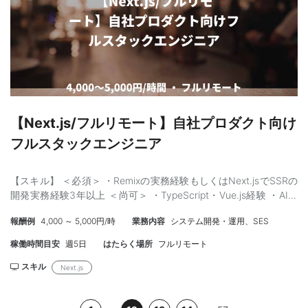
【Next.js/フルリモート】自社プロダクト向け
フルスタックエンジニア
【スキル】 ＜必須＞ ・Remixの実務経験もしくはNext.jsでSSRの
開発実務経験3年以上 ＜尚可＞ ・TypeScript・Vue.js経験 ・AI駆
動開発の経験 ・多数のユーザーに利用される大規模自社サービス
報酬例
4,000 ～ 5,000円/時
業務内容
システム開発・運用、SES
の開発・運用経験
稼働時間目安
週5日
はたらく場所
フルリモート
スキル
Next.js