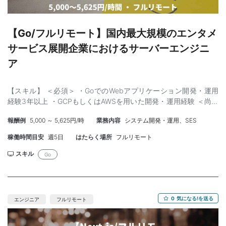
【Go/フルリモート】国内最大規模のエンタメ
サービス展開企業におけるサーバーエンジニ
ア
【スキル】 ＜必須＞ ・GoでのWebアプリケーション開発・運用
経験3年以上 ・GCPもしくはAWSを用いた開発・運用経験 ＜尚可
＞ ・クリーンアーキテクチャ/オニオンアーキテクチャやSOLID原
報酬例
5,000 ～ 5,625円/時
業務内容
システム開発・運用、SES
則への深い知見 ・動的なWebサイトの開発経験
稼働時間目安
週5日
はたらく場所
フルリモート
スキル
Go
0
気になる!を送る
エンジニア
フルリモート