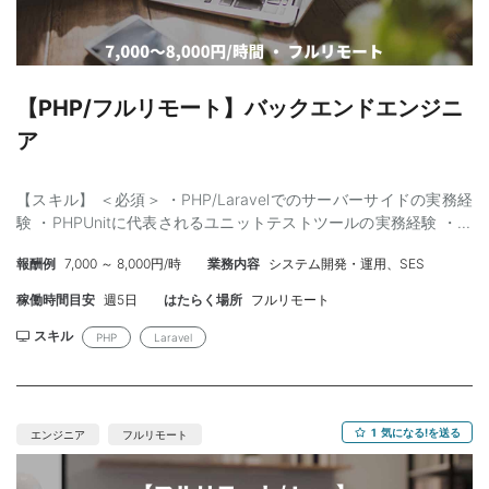
【PHP/フルリモート】バックエンドエンジニ
ア
【スキル】 ＜必須＞ ・PHP/Laravelでのサーバーサイドの実務経
験 ・PHPUnitに代表されるユニットテストツールの実務経験 ・テ
スト仕様書の作成/テスト実施の実務経験 ＜尚可＞ ・パフォーマ
報酬例
7,000 ～ 8,000円/時
業務内容
システム開発・運用、SES
ンスチューニングの実務経験 ・イベントストーミングの実施経験
稼働時間目安
週5日
はたらく場所
フルリモート
スキル
PHP
Laravel
1
気になる!を送る
エンジニア
フルリモート