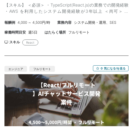
【スキル】 ＜必須＞ ・TypeScript(React.js)の業務での開発経験
・AWS を利用したシステム開発経験が3年以上 ＜尚可＞ ・
Node.jsでの開発経験 ・ES2018 特に promise (async await)の理
報酬例
4,000 ～ 4,500円/時
業務内容
システム開発・運用、SES
解
稼働時間目安
週5日
はたらく場所
フルリモート
スキル
React
0
気になる!を送る
エンジニア
フルリモート