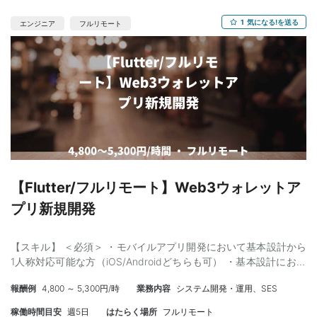
1
気になる!を送る
エンジニア
フルリモート
【Flutter/フルリモート】Web3ウォレットア
プリ新規開発
【スキル】 ＜必須＞ ・モバイルアプリ開発において基本設計から
1人称対応可能な方（iOS/Androidどちらも可） ・基本設計におけ
るドキュメント作成が可能な方 ＜尚可＞ ・Flutter開発経験 ・
報酬例
4,800 ～ 5,300円/時
業務内容
システム開発・運用、SES
FireBaseを利用したアプリ開発経験（PUSH通知、強制バージョン
アップ等）
稼働時間目安
週5日
はたらく場所
フルリモート