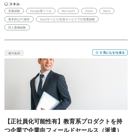
告効果を最大化させるのがメインミッションです。 現在急速にシ
スキル
働） ・勤務地 ：東京都中央区 ・最寄り駅 ：各線 新富町駅/
ェアを伸ばしているプロダクトのため、増員を検討しておりま
東銀座駅/銀座駅 ※原則フルリモート。不定期で出社を依頼する
営業経験
Google系ツール
Microsoft
Zoom
Slack
す。 また研修もあるため、参画後もチームで協力しながら進める
可能性がございますが、数か月に1回程度の頻度となる見込みで
基本的なPC操作
SaaSサービス/広告サービスでの営業経験
ことができます! ■担当する仕事内容 ・企業様へ電話でフォローを
す。 【応募後の流れ】 応募内容の確認 ↓ 弊社担当者との面談 ↓
対人業務経験
行い、活用状況やお困りごとのヒアリング、不明点の解消 ・対応
クライアントとの面談 （案件番号：JN00509518）
履歴の入力、日程調整などの事務作業（業務に慣れてきたら） ・
新たに導入いただいた企業様向けのオンライン説明会やオンボー
ディングサポート など 【研修】 ・入職後、随時実施予定ですの
0
気になる!を送る
でご安心ください! 【必須条件】 ・基本的なコミュニケーションス
セールス
キルをお持ちの方 （営業の他、接客・販売等の対人業務経験が
あれば活かせます!） ・Google 系ツール、Microsoft、Zoom、
Slack を問題なく使用できる方 ・基本的な PC 操作が可能な方
（両手でのタッチタイピング、コピー&ペーストなど） ・就業中
の禁煙に同意いただける方 ※就業中の禁煙に関しましてはかなり厳
しい社内ルールとさせていただいておりますので あらかじめ同意
いただけない場合は不可となります。 【歓迎条件】 ・教育業界に
興味がある方 ・SaaSサービスや、広告サービスでの営業経験
【オススメポイント】 業界内でトップシェアを誇るサービスに携
わることができます! スピード感のある会社のため、やりがいのあ
【正社員化可能性有】教育系プロダクトを持
る職場です! 正社員化の可能性もございます! 【身だしなみ】 ・服
装:自由（常識的な範囲で自由です。デニム、スニーカーOK） ※
つ企業で企業向フィールドセールス（派遣）