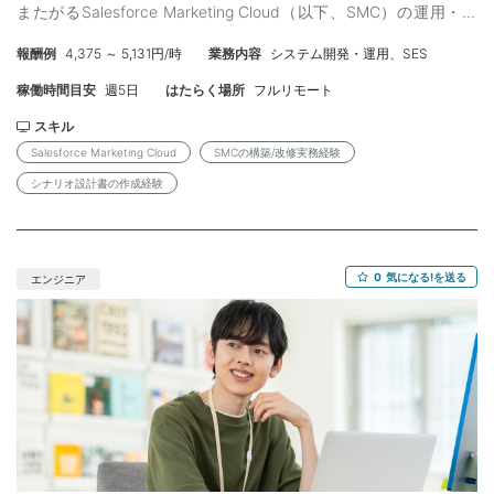
またがるSalesforce Marketing Cloud（以下、SMC）の運用・改
～1,000,000円 ※交通費支給 【勤務条件】 ・雇用形態 ：業務委
善を担うポジションです。 担当者の離任に伴い、即戦力となる
託 ※弊社と雇用契約を結び、弊社クライアント先で
報酬例
4,375 ～ 5,131円/時
業務内容
システム開発・運用、SES
SMCエンジニアを緊急募集しています。 複数ブランドのシナリオ
の勤務となります。 ・契約期間 ：即日～長期 （3か月ごとの更
を横断的に管理・改修する等自身で手を動かしていただきつつ
新想定） ・勤務時間 ：09:30～18:30 休憩1h ・勤務地 ：
稼働時間目安
週5日
はたらく場所
フルリモート
も、フロントに立ち顧客折衝いただく想定のポジションとなりま
東京都渋谷区 ・最寄り駅 ：各線 渋谷駅 ※リモート×出社のハイ
す。 【体制】 クライアント企業の担当者・当社チームと連携しな
スキル
ブリッド型の働き方です。※具体的な出社日数は確認中です。 【応
がら業務を推進します。 当社側は現状本業務では3名、通常の配
Salesforce Marketing Cloud
SMCの構築/改修実務経験
募後の流れ】 応募内容の確認 ↓ 弊社担当者との面談 ↓ クライア
信設定のでは5名の計8名のチームとなっております。 【具体的な
ントとの面談 （案件番号：JN00509926）
シナリオ設計書の作成経験
業務内容】 ・要件定義： -クライアントの施策要望のヒアリン
グ、曖昧な要件の具体化・言語化 -SMCの機能制約を踏まえた実
現可否の判断、代替案の立案・提示 -既存シナリオ・データ構造へ
の影響範囲の洗い出しと切り分け -ブランド横断での要件の整理
0
気になる!を送る
エンジニア
（個別最適と全体最適の調整） -要件のドキュメント化と、クライ
アント・プロジェクトメンバー間の合意形成 ・シナリオ対応（新
規）：要件の確認・事前調査、データの把握、設計書の作成、
SMCの構築・改修 ・シナリオ対応（既存改修）：コンテンツ変更
に伴う設計書の更新、SMCの構築・改修 ・テスト関連業務：シナ
リオ配信前のテスト設計・実施・確認 ・ドキュメント作成：シナ
リオに関わる各種ドキュメントの整備・更新（設計書・シナリオ
設計書等） ・定例会議への参加：クライアントおよびプロジェク
トメンバーとの定期的な打ち合わせ ・障害対応：AS（オートメー