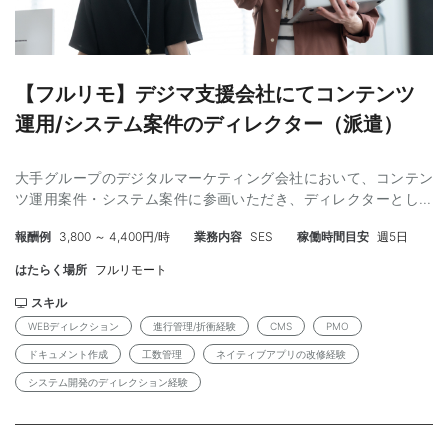
Automate / Power Apps）を用いた業務自動化・内製化の経験 ・
情報セキュリティ業務経験（IT統制、監査対応、インシデント対
応） ・社内ユーザ向けのヘルプデスク／ユーザサポートの実務経
験 【月収】 500,000円～600,000円 【勤務条件】 ・雇用形
【フルリモ】デジマ支援会社にてコンテンツ
態 ：業務委託 ※弊社と雇用契約を結び、弊社クラ
イアント先での勤務となります。 ・契約期間 ：即日～長期 （3
運用/システム案件のディレクター（派遣）
か月ごとの更新想定） ・勤務時間 ：9:30～18:00 休憩1h ・勤
務曜日 ：月～金（週5稼働） ・勤務地 ：東京都23区内 ※一
大手グループのデジタルマーケティング会社において、コンテン
部リモート可。週2～3出社です。 【応募後の流れ】 応募内容の確
ツ運用案件・システム案件に参画いただき、ディレクターとして
認 ↓ 弊社担当者との面談 ↓ クライアントとの面談 （案件番号：
プロジェクトの推進をご担当いただきます。 具体的な業務内容は
JN00509564）
報酬例
3,800 ～ 4,400円/時
業務内容
SES
稼働時間目安
週5日
下記のとおりです。 ・Webサイト運用ディレクション └CMS/
静的ファイルの更新など ・システム案件ディレクション └EOL
はたらく場所
フルリモート
対応、システム開発の進行管理など ・アプリエンハンス開発にお
けるプロジェクトマネジメント ・その他、内部・クライアントと
スキル
の折衝 └制作・開発パートナーへの発注処理、要望ヒアリン
WEBディレクション
進行管理/折衝経験
CMS
PMO
グ、定例の運営等 【業務の環境】 ・対応目安時間：9:30-19:00
ドキュメント作成
工数管理
ネイティブアプリの改修経験
└業務によって変動があります ・リモート頻度：原則フルリモ
システム開発のディレクション経験
ート └不定期で出社を依頼する可能性がございますが、数か月
に1回程度の頻度となる見込みです。 【必須スキル】 ・Web制
作・運用ディレクションの実務経験3年以上（要件整理／スケジュ