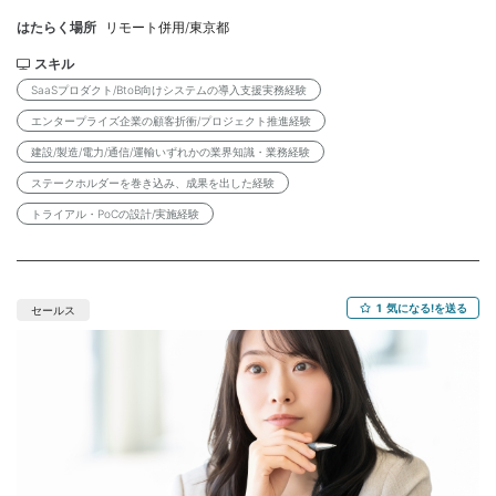
属し、4～5名のメンバーと連携します。 不明点はクライアント企
はたらく場所
リモート併用/東京都
業の社員（担当者）にいつでも相談できる環境が整っています。
【具体的な業務内容】 ・SaaSプロダクトの導入プロジェクト設計
スキル
および推進 ・既存顧客・新規顧客からの問い合わせ対応 ・顧客社
SaaSプロダクト/BtoB向けシステムの導入支援実務経験
員とのコミュニケーション・関係者調整 ・オペレーション設計
エンタープライズ企業の顧客折衝/プロジェクト推進経験
（顧客業務フローへの落とし込み） 【必須条件】 ・SaaSプロダ
建設/製造/電力/通信/運輸いずれかの業界知識・業務経験
クトまたはBtoB向けシステムの導入支援実務経験（5年以上） ・
エンタープライズ企業の顧客折衝・プロジェクト推進経験 【歓迎
ステークホルダーを巻き込み、成果を出した経験
条件】 ・建設・製造・電力・通信・運輸いずれかの業界知識・業
トライアル・PoCの設計/実施経験
務経験 ・複数のステークホルダー（顧客・社内）を巻き込み、成
果を出してきた経験 ・トライアル・PoCの設計・実施経験 【月
収】 【1】350,000円～400,000円（月80h程度稼働想定） 【2】
140,000円～240,000円（月30～50h程度稼働想定) ※初回2か月
1
気になる!を送る
セールス
間は、引継ぎ期間のため月30～50h程度稼働を想定しております
ので、【2】の金額の幅でのご調整とさせていただきます。 10～11
月：月30～50h 12月以降：月80h程度を想定しておりますが、顧
客数により変動する可能性がございます。 【勤務条件】 ・雇用形
態 ：業務委託 ※弊社と雇用契約を結び、弊社クラ
イアント先での勤務となります。 ・契約期間 ：2026/10/1～長
期 （3か月ごとの更新想定） ・勤務時間 ：10:00～19:00 休憩
1h ※初回2か月間は月30～50h程度、以降月80h程度稼働想定。