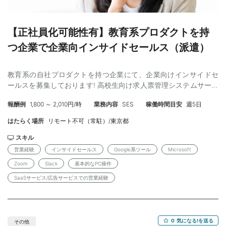
・勤務地 ：東京都港区 ・最寄り駅 ：各線 六本木一丁目駅/
溜池山王駅/六本木駅 ※一部リモート可。リモート頻度について
は、稼働日の40～60％程度を想定しております。 【応募後の流
【正社員化可能性有】教育系プロダクトを持
れ】 応募内容の確認 ↓ 弊社担当者との面談 ↓ クライアントとの
つ企業で企業向インサイドセールス（派遣）
面談 （案件番号：JN00508900）
教育系の自社プロダクトを持つ企業にて、企業向けインサイドセ
ールスを募集しております! 高校生向け求人票管理システムサービ
スの新規アポイント獲得をご担当いただきます。 求人広告の掲載
報酬例
1,800 ～ 2,010円/時
業務内容
SES
稼働時間目安
週5日
を案内し、高校生が就活時に閲覧できる案件数を増やすお手伝い
をしていただきます。 現在急速にシェアを伸ばしているプロダク
はたらく場所
リモート不可（常駐）/東京都
トのため、増員を検討しております。 また研修もあるため、参画
後もチームで協力しながら進めることができます! 【具体的な業務
スキル
内容】 ・IS:新規クライアントに対してのアポイント取得 ※商談
営業経験
インサイドセールス
Google系ツール
Microsoft
はございません。 ・新規取引先企業へ電話でのアポイント取得業
Zoom
Slack
基本的なPC操作
務 ＊1日平均80件以上の架電 ＊営業リストを用いて架電
SaaSサービス/広告サービスでの営業経験
業務を実施 【研修】 ・入職後、随時実施予定ですのでご安心くだ
さい! 【必須条件】 ・インサイドセールス経験1年以上 or 営業経験
・Google系ツール、Microsoft、Zoom、Slackを問題なく使用でき
る方 ・基本的なPC操作が可能な方（両手でのタッチタイピング、
0
気になる!を送る
コピー&ペーストなど） ・就業中の禁煙に同意いただける方 ※就
その他