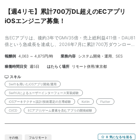
ションスタジオ）停止等のトラブル発生時の調査・原因特定・報
告 【必要なスキル】 ・Salesforce Marketing Cloud（SMC）の構
【週4リモ】累計700万DL超えのECアプリ
築・改修における実務経験 ・シナリオ設計書の作成経験（新規・
iOSエンジニア募集！
改修いずれも可） ・プロジェクトメンバーおよびクライアントと
の円滑なコミュニケーション能力 【月収】 700,000円～850,000
円 ※記載の月額報酬は100％稼働時の金額となります。 ※基本リモ
当ECアプリは、後約3年でGMV35倍・売上総利益411倍・DAU81
ートのため交通費なし 【勤務条件】 ・雇用形態 ：業務委託
倍という急成長を達成し、2026年7月に累計700万ダウンロード
※弊社と雇用契約を結び、弊社クライアント先での
を突破しました。 成長に伴い、モバイル開発には以下の技術的課
勤務となります。 ・契約期間 ：即日～長期 （3か月ごとの更新
報酬例
4,063 ～ 4,875円/時
業務内容
システム開発・運用、SES
題への対応が急務となっています。 ・ドメイン分離による開発並
想定） ・勤務時間 ：09:30～18:30 休憩1h ※月80h可能で
列性の向上：チーム拡大に合わせ、各チームが独立して高速デプ
す。まずはご希望をお伺いできればと思います。 ・勤務地 ：
稼働時間目安
週5日
はたらく場所
リモート併用/東京都
ロイできるモバイルアーキテクチャへの刷新 ・少数精鋭による高
東京都港区 ・最寄り駅 ：各線 六本木一丁目駅/溜池山王駅 ※基
速開発の維持：増加する機能要件を少人数で高品質・高速に開発
スキル
本リモート勤務となります。 【応募後の流れ】 応募内容の確認 ↓
し続ける体制の強化 ・AI活用による認知負荷の低減：全エンジニ
Swiftを用いたiOSアプリ開発/運用
弊社担当者との面談 ↓ クライアントとの面談 （案件番号：
アがAIを活用し、iOS・Android両OSを1名で担う「二刀流」開発
JN00509840）
SwiftUIによるユーザーインターフェース実装経験
の効率化 今回募集するのは、これらの課題に技術的なオーナーシ
iOSアーキテクチャ設計/技術選定の主導経験
Kotlin
Flutter
ップを持って向き合えるモバイルエンジニアです。 【業務内容】
職能混合チーム（PdM・デザイナー・エンジニア・QA）に加わ
CI/CD
ECアプリ/ゲーム要素を含むアプリの開発経験
り、仕様検討からリリース・効果分析まで一貫して担います。 入
社後はiOSエンジニアとして強みを発揮しながら、AI活用で
Android開発にも領域を広げ、将来的には両OSを担当する「二刀
流」スタイルでの活躍を期待しています。 ① Swiftを用いたiOS
0
気になる!を送る
その他
フルリモート