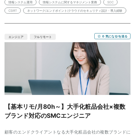
マーク等）の認証取得・拡大・運用 ・SIEM基盤構築／ログ統合・
情報システム運用
情報システムに関するマネジメント業務
SOC
EDR／CNAPP（CSPM・CWPP・CIEM）／DMARC・SBOM対応
CSIRT
ネットワーク/エンドポイント/クラウドのセキュリティ設計・導入経験
など技術施策の要件定義～ベンダーコントロール ・ゼロトラス
ト、特権ID管理、BYOD統制等のセキュリティ関連プロジェクトの
計画・実装・定着化 ・インシデント対応プロセスの改善および訓
練計画立案 【必須条件】 ・情報システム運用または企画業務 5
0
気になる!を送る
エンジニア
フルリモート
年以上（SOC／CSIRT、またはガバナンス・リスク・コンプライ
アンス領域だと望ましい） ・情報システムに関するマネジメント
業務（チームリード、プロジェクトマネジメント）経験3年以上。
・ネットワーク／エンドポイント／クラウド（AWS・Azure・GCP
いずれか）のセキュリティ設計・導入経験 ・社内外ステークホル
ダー（事業部門・ベンダー等）との折衝・ドキュメンテーション
能力 【歓迎条件】 ・ゼロトラスト／IDaaS／Privileged Access
Management の導入経験 ・ISO 27001／ISMS の構築・運用・内
部監査いずれかの実務経験 ・SIEM・SOAR／EDR の選定・チュー
ニング経験 ・DevSecOps（CI/CDパイプラインのセキュリティ組
み込み）、セキュアコーディング教育の企画経験 ・小売・アパレ
【基本リモ/月80h～】大手化粧品会社×複数
ル業界での情報セキュリティ施策経験、もしくは中国拠点へのセ
ブランド対応のSMCエンジニア
キュリティ導入経験 ・CISSP、情報処理安全確保支援士 いずれか
の資格 ・インシデントハンドリングの実務経験（初動対応・原因
分析・再発防止策立案） ・社内外ステークホルダー（経営層・部
顧客のエンドクライアントなる大手化粧品会社の複数ブランドに
門長）との折衝・ドキュメンテーション能力 【月収】 700,000円