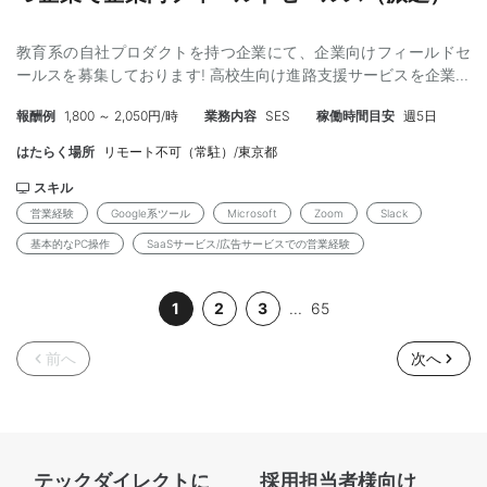
ネイルやピアスも可能です! ■以下は禁止 (1)サンダル、つっか
け、ミュールなどかかとにストラップのない靴 (2)短パン、タンク
教育系の自社プロダクトを持つ企業にて、企業向けフィールドセ
トップ/ランニング、過度なミニスカート等、肌の露出が多い服装
ールスを募集しております! 高校生向け進路支援サービスを企業の
(3)過度に破れたジーパンや清潔感のない服装 (4)極端に派手な髪
採用担当へご提案するフィールドセールス（FS）のお仕事です。
色（金髪 NG）、目立つピアスなど 【時給】 1,820円～2,050円 ※
報酬例
1,800 ～ 2,050円/時
業務内容
SES
稼働時間目安
週5日
現在急速にシェアを伸ばしているプロダクトのため、増員を検討
交通費支給あり/月最大2万円まで 【勤務条件】 ・雇用形態 ：派
しております。 また研修もあるため、参画後もチームで協力しな
遣社員 ※弊社と雇用契約を結び、弊社クライアント
はたらく場所
リモート不可（常駐）/東京都
がら進めることができます! ■担当する仕事内容 【具体的には】
先での勤務となります。 ・契約期間 ：2026/8/17～長期 （3か
・企業の採用担当へのオンライン商談 ・企業が抱える課題のヒア
スキル
月ごとの更新想定） ・勤務時間 ：9:00～18:00 休憩1h ・勤
リング ・「Handy進路指導室」のサービス説明、導入提案 ・商談
務曜日 ：月～金 （週5日稼働） ・勤務地 ：東京都港区 ・
営業経験
Google系ツール
Microsoft
Zoom
Slack
内容の入力、社内担当への共有 ・受注に向けたフォロー対応 など
最寄り駅 ：各線 大門駅/浜松町駅/芝公園駅 【応募後の流れ】 応
基本的なPC操作
SaaSサービス/広告サービスでの営業経験
インサイドセールスが事前にアポイント取得や必要な情報整理を
募内容の確認 ↓ 弊社担当者との面談 ↓ クライアントとの面談
行うため、商談に集中しやすい環境。 1日5～6件ほどの商談を通
（案件番号：JN00509452）
じ、課題ヒアリングから提案・受注までを担当します。 【研修】
1
2
3
...
65
・入職後、随時実施予定ですのでご安心ください! 【必須条件】 ・
営業経験 1年以上 ・Google 系ツール、Microsoft、Zoom、Slack
前へ
次へ
を問題なく使用できる方 ・基本的な PC 操作が可能な方（両手で
のタッチタイピング、コピー&ペーストなど） ・就業中の禁煙に
同意いただける方 ※就業中の禁煙に関しましてはかなり厳しい社内
ルールとさせていただいておりますので あらかじめ同意いただけ
ない場合は不可となります。 【歓迎条件】 ・教育業界に興味があ
テックダイレクトに
採用担当者様向け
る方 ・SaaSサービスや、広告サービスでの営業経験 【オススメ