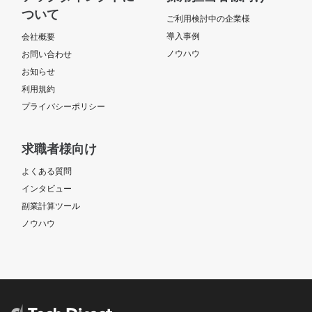
ついて
ポイント】 業界内でトップシェアを誇るサービスに携わることが
ご利用検討中の企業様
できます! スピード感のある会社のため、やりがいのある職場です!
導入事例
会社概要
正社員化の可能性もございます! 【身だしなみ】 ・服装:自由（常
ノウハウ
お問い合わせ
識的な範囲で自由です。デニム、スニーカーOK） ※ネイルやピ
アスも可能です! ■以下は禁止 (1)サンダル、つっかけ、ミュール
お知らせ
などかかとにストラップのない靴 (2)短パン、タンクトップ/ラン
利用規約
ニング、過度なミニスカート等、肌の露出が多い服装 (3)過度に破
プライバシーポリシー
れたジーパンや清潔感のない服装 (4)極端に派手な髪色（金髪
NG）、目立つピアスなど 【時給】 1,820円～2,050円 ※交通費支
給あり/月最大2万円まで 【勤務条件】 ・雇用形態 ：派遣社員
求職者様向け
※弊社と雇用契約を結び、弊社クライアント先での
よくある質問
勤務となります。 ・契約期間 ：2026/8/17～長期 （3か月ごと
の更新想定） ・勤務時間 ：9:00～18:00 休憩1h ・勤務曜
インタビュー
日 ：月～金 （週5日稼働） ・勤務地 ：東京都港区 ・最寄
副業計算ツール
り駅 ：各線 大門駅/浜松町駅/芝公園駅 【応募後の流れ】 応募内
ノウハウ
容の確認 ↓ 弊社担当者との面談 ↓ クライアントとの面談 （案件
番号：JN00509450）