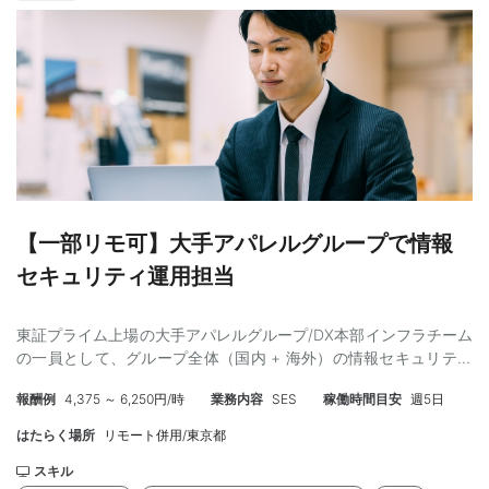
業中の禁煙に関しましてはかなり厳しい社内ルールとさせていた
だいておりますので、あらかじめ同意いただけない場合は不可と
なります。 【歓迎条件】 ・教育業界に興味がある方 ・SaaSサー
ビスや、広告サービスでの営業経験 【オススメポイント】 業界内
でトップシェアを誇るサービスに携わることができます! スピード
感のある会社のため、やりがいのある職場です! 正社員化の可能性
もございます! 【身だしなみ】 ・服装:自由（常識的な範囲で自由
です。デニム、スニーカーOK） ※ネイルやピアスも可能です! ■
以下は禁止 (1)サンダル、つっかけ、ミュールなどかかとにストラ
ップのない靴 (2)短パン、タンクトップ/ランニング、過度なミニ
【一部リモ可】大手アパレルグループで情報
スカート等、肌の露出が多い服装 (3)過度に破れたジーパンや清潔
感のない服装 (4)極端に派手な髪色（金髪 NG）、目立つピアスな
セキュリティ運用担当
ど 【時給】 1,820円～2,010円 ※交通費支給あり/月最大2万円まで
【勤務条件】 ・雇用形態 ：派遣社員 ※弊社と雇
東証プライム上場の大手アパレルグループ/DX本部インフラチーム
用契約を結び、弊社クライアント先での勤務となります。 ・契約
の一員として、グループ全体（国内 + 海外）の情報セキュリティ
期間 ：2026/8/17～長期 （3か月ごとの更新想定） ・勤務時
運用を担当していただきます。 具体的には、下記の業務をご依頼
間 ：9:00～18:00 休憩1h ・勤務曜日 ：月～金 （週5日稼
報酬例
4,375 ～ 6,250円/時
業務内容
SES
稼働時間目安
週5日
いたします。 ・グループ全体（国内 + 海外）の情報セキュリティ
働） ・勤務地 ：東京都港区 ・最寄り駅 ：各線 大門駅/浜松
運用（SOC／CSIRT）の中核メンバーとして、拡大する運用のリ
町駅/芝公園駅 【応募後の流れ】 応募内容の確認 ↓ 弊社担当者と
はたらく場所
リモート併用/東京都
ード ・海外現地法人を含むセキュリティ教育（標的型メール訓練
の面談 ↓ クライアントとの面談 （案件番号：JN00509438）
など）、委託先管理の運営 ・セキュリティ外部認証(ISO27001/P
スキル