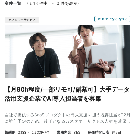
案件一覧
( 648 件中 1 - 10 件を表示)
0
気になる!を送る
カスタマーサクセス
【月80h程度/一部リモ可/副業可】大手データ
活用支援企業でAI導入担当者を募集
自社で提供するSaaSプロダクトの導入支援を担う既存担当が12月
に離任予定のため、後任となるカスタマーサクセス人材を確保し
たい状況です。 引継ぎ期間を経て、顧客対応の主担当として自走
報酬例
2,188 ～ 2,500円/時
業務内容
SES
稼働時間目安
週5日
できる方を求めています。 【体制】 営業（ビジネス）チームに所