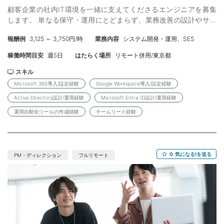
想定） ・勤務時間 ：9:30～18:30 休憩1h ※フレックスタイム
顧客企業の社内IT環境を一緒に支えてくださるエンジニアを募集
【勤務条件】 ・雇用形態 ：業務委託 ※弊社と雇
制【コアタイム】11:00〜15:00 ・勤務曜日 ：月～金（週5稼働）
します。 単なる保守・運用にとどまらず、業務改善の設計やサー
用契約を結び、弊社クライアント先での勤務となります。 ・契約
・勤務地 ：東京都渋谷区 ・最寄り駅 ：各線 渋谷駅/明治神
ビスの導入まで手がけられる方を求めています。 顧客のミッショ
期間 ：即日～長期 （3か月ごとの更新想定） ・勤務時間 ：
宮前＜原宿＞駅 ※リモートワーク可能。出社頻度→週1日の出社
報酬例
3,125 ～ 3,750円/時
業務内容
システム開発・運用、SES
ン、課題解決に貢献いただける方を歓迎します。 ・サービスの導
9:30～18:30 休憩1h ・勤務曜日 ：月～金（週5稼働） ・勤務
必須。 【応募後の流れ】 応募内容の確認 ↓ 弊社担当者との面談
入構築・運用・改善をリード ・メンバーへの作業指示・進捗管
地 ：東京都港区 ・最寄り駅 ：各線 品川駅 ※フルリモート
稼働時間目安
週5日
はたらく場所
リモート併用/東京都
↓ クライアントとの面談 （案件番号：JN00509768）
理、品質確認、顧客や現場との調整 【業務内容】 ・コーポレート
でご参画いただけます。 【応募後の流れ】 応募内容の確認 ↓ 弊
IT領域全般の高度化、改善（構築・運用・自動化など） ・コラボ
スキル
社担当者との面談 ↓ クライアントとの面談 （案件番号：
レーション基盤の導入管理 ・ID認証基盤の導入管理 ・セキュリテ
JN00509578）
Microsoft 365導入/設定経験
Google Workspace導入/設定経験
ィ基盤の導入管理 ・PC等クライアント管理、アプリケーション更
Active Directory設計/運用経験
Microsoft Entra ID設計/運用経験
新管理 ・各種ツール開発 ・社内ユーザサポート 【コミュニケーシ
運用自動化ツールの作成経験
チームリード経験
ョン】 弊社内：日次／週次の進捗共有、チャットでの随時連絡 弊
社外：顧客との定例MTG（週次想定）、課題・依頼の随時連絡 ツ
ール：Microsoft Teams、メール 【必須要件】 ・Microsoft 365ま
たはGoogle Workspaceの導入、設計、設定経験 ・Active
0
気になる!を送る
Directory または Microsoft Entra ID の設計、運用経験 ・
PM・ディレクション
フルリモート
PowerShell などによる運用自動化ツールの作成経験 ・数名規模の
チームリード経験、もしくはリーダー候補としての主体性 【歓迎
条件】 ・Microsoft 365 管理者としての運用経験（Exchange
Online、Teams、SharePoint Online 等） ・Microsoft Intune、
Microsoft Defender for Endpoint 等のエンドポイント管理／セキ
ュリティ製品の運用経験 ・Microsoft Power Platform（Power