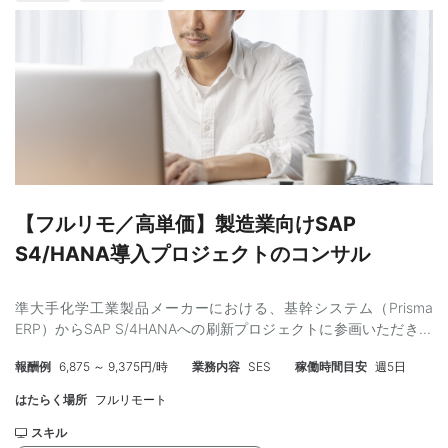
アプリの設計・開発・保守・運用 SwiftUIによるUI実装を中心に、
アーキテクチャ設計から実装・運用まで全般を担います。 ②
Kotlinを用いたAndroidアプリ開発 Jetpack ComposeによるUI実装
を含む、iOS側の知見を活かしたAndroid開発にも関与します。
③ AIを活用した両OS開発の最適化 Claude等のAIツールを活用
し、実装計画策定・コード生成・レビューを効率化します。 ④
モバイルアーキテクチャの設計・推進 ドメイン分離や開発並列性
向上に向けたアーキテクチャ刷新を主導します。技術選定・設計
判断をオーナーシップ高く推進します。 ⑤ 要件定義からリリー
ス・効果分析までのプロダクト開発全般 PdM・デザイナーと密に
連携しながら、事業数値とKPIに基づいた開発を進めます。 【開発
【フルリモ／高単価】製造業向けSAP
環境・技術スタック】 言語：Swift, Kotlin, Go UIフレームワーク：
S4/HANA導入プロジェクトのコンサル
SwiftUI, Jetpack Compose アーキテクチャ・設計：Android
Architecture Components, MVVM 開発環境：Xcode, Android
Studio インフラ：Google Cloud (Cloud Run, Cloud Spanner,
準大手化学工業製品メーカーにおける、基幹システム（Prisma
Pub/Sub, etc) 通信：gRPC, Protocol Buffers (SwiftProtobuf)
ERP）からSAP S/4HANAへの刷新プロジェクトに参画いただきま
CI/CD：Bitrise, GitHub Actions, Cloud Build 構成管理：Terraform
す。 本件ではPP（生産計画）領域を中心に、データ移行・移行設
モニタリング：Crashlytics, Cloud Monitoring, Cloud Logging,
報酬例
6,875 ～ 9,375円/時
業務内容
SES
稼働時間目安
週5日
計・SAP導入推進をご担当いただきます。 製造業における販売・
Cloud Trace 分析基盤：BigQuery, Looker Studio QA自動化ツー
購買・MRPまでを含めた業務知見を活かしながら、グローバルプ
はたらく場所
フルリモート
ル：Autify AI/LLMツール：Claude, Codex, Cursor, Gemini,
ロジェクトの一員として海外メンバーと連携し、SAP導入を推進
GitHub Copilot, etc（全員分予算あり） その他：GitHub, Slack,
していただくポジションです。 グローバルプロジェクトのため、
スキル