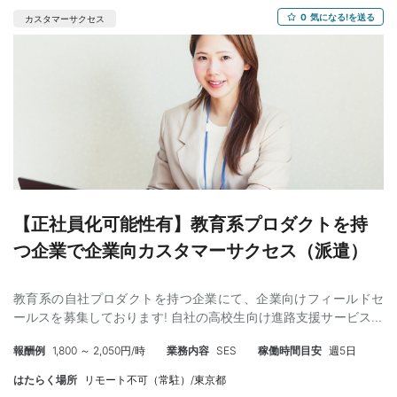
ール・課題管理／品質担保） ・制作・開発パートナーへの発注、
0
気になる!を送る
進行管理経験 ・クライアントとの折衝経験（定例運営、要望のヒ
カスタマーサクセス
アリングと交渉、報告資料の作成） ・CMSを使った更新運用の理
解（PowerCMS等）、HTML/CSS/JSの基礎理解（自分で書けなく
ても、指示・レビュー・見積の妥当性判断ができるレベル） ・見
積作成、工数管理の経験 ・ドキュメント作成能力（議事録、要件
定義書、手順書など） 【歓迎スキル】 ・システム開発案件のディ
レクション経験（EOL対応、サーバー・インフラ移行、リプレイ
ス） ・ネイティブアプリ（iOS/Android）の改修・エンハンス案
件のPM経験、ストア申請フローの理解 ・複数ベンダーが並走する
体制でのPMO／全体統括経験 ・飲食・小売・チェーン系のtoC大
規模サイト／アプリの運用経験 ・アジャイル（スクラム）での開
【正社員化可能性有】教育系プロダクトを持
発進行経験 ・GA4などの分析ツール、CRM/MAの知識 ・セキュリ
ティ・アクセシビリティ要件への対応経験 ・PMP、または同等の
つ企業で企業向カスタマーサクセス（派遣）
プロジェクトマネジメント知識 【オススメポイント】 原則フルリ
モートでの対応が可能です。また、幅広い領域におけるプロジェ
教育系の自社プロダクトを持つ企業にて、企業向けフィールドセ
クトマネジメントの経験を積むことができます。 【時給】 3,800
ールスを募集しております! 自社の高校生向け進路支援サービスを
円〜4,400円 ※交通費実費にて支給 【勤務条件】 ・雇用形態 ：
導入いただいている既存の企業様をサポートするカスタマーサク
派遣社員 ※弊社と雇用契約を結び、弊社クライアン
報酬例
1,800 ～ 2,050円/時
業務内容
SES
稼働時間目安
週5日
セス（CS）のお仕事です。 企業様が安心してサービスを活用でき
ト先での勤務となります。 ・契約期間 ：2026/8/17～長期 （3
るよう導入後のフォローや利用促進を行うポジションです。 自社
か月ごとの更新想定） ・勤務時間 ：9:30～19:00 休憩1h ※業
はたらく場所
リモート不可（常駐）/東京都
プロダクト上に掲載する広告で設定する予算を適切に消化し、広
務によって時間は変動いたします。 ・勤務曜日 ：月～金（週5稼