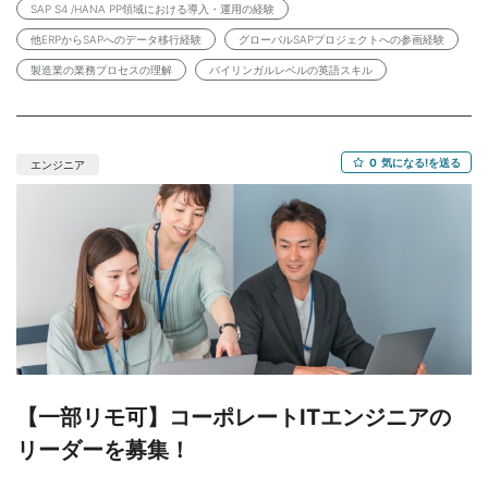
Notion, Figma 開発スタイル：アジャイル開発（1日5～9回のデプ
国内外のメンバーと連携しながら業務を進めます。海外メンバー
SAP S4 /HANA PP領域における導入・運用の経験
ロイ、月間12回の施策リリース） ※リモートワーク可能 出社頻
とのコミュニケーションは英語で行います。現行メンバーはSAP
他ERPからSAPへのデータ移行経験
グローバルSAPプロジェクトへの参画経験
度→週1日の出社必須 ※正社員転換可能 【必須スキル】 ・Swiftを
UIの知見を持つ構成ですが、PP領域の横断的な業務知見を持つメ
用いたiOSアプリ開発・運用の実務経験が5年以上 ※PoCや社内向
製造業の業務プロセスの理解
バイリンガルレベルの英語スキル
ンバーが不足しており、即戦力としての参画が期待されていま
けサービスなどは含めずに ・SwiftUIによるユーザーインターフェ
す。 【具体的な業務内容】 ・Prisma ERPからSAP S/4HANAへの
ース実装経験 ・オーナーシップを持ってソフトウェアの開発を進
PP領域データ移行支援 ・PP領域におけるデータ構造・テーブル定
める力 ・平日の日中、週4日以上、一緒に働ける方 【歓迎スキ
義・コンフィグ設定の設計・検討 ・BOM/レシピ/重量加算係数等
ル】 ・iOSアーキテクチャ設計・技術選定の主導経験 ・Kotlinや
0
気になる!を送る
の製造マスタのデータ移行対応 ・販売～購買・MRPを含む横断的
エンジニア
Flutterでのアプリ開発、バックエンド開発経験 ・テックリード、
な業務要件の整理・推進 ・海外メンバーとの英語による要件調
チームビルド、プロセス改善の経験 ・チームの技術方針・コーデ
整・各種ミーティングへの参加 ・プロジェクト推進に向けた課題
ィング規約の策定・推進経験 ・開発生産性やコード品質向上に向
抽出と解決策の提案 など 【必須条件】 ・SAP S4 /HANA PP領
けた継続的な改善の実践 ・CI/CDパイプラインの構築・運用経験
域における導入・運用の経験 ・他ERPからSAPへのデータ移行プ
（Bitrise, GitHub Actions等） ・パフォーマンス最適化・負荷対策
ロジェクト経験（特にBOM/レシピ等データ移行） ・製造業にお
の実装経験 ・ECアプリ・ゲーム要素を含むアプリの開発経験 ・バ
ける販売・購買・MRPを含む業務プロセスの理解 ・英語で海外メ
ックエンドAPI設計（gRPC/Protocol Buffers等）との連携経験 ・
ンバーと円滑にコミュニケーションが取れる方（日英バイリンガ
LLM・AIツールを活用した開発業務の効率化経験 【オススメポイ
ルレベル） 【歓迎条件】 ・SAP PP領域におけるFit&Gap、要件定
ント】 ・モバイルアーキテクチャを自分の手で設計できる ・AI
義、設計経験 ・SAP S/4HANA導入プロジェクト経験 ・グローバ
Nativeな「二刀流」開発の最前線に立てる ・EC×ゲーム×ソーシ
ルSAPプロジェクトへの参画経験 【オススメポイント】 ・フルリ
ャルという複雑なドメインで技術を磨ける 【月収】 650,000円〜
【一部リモ可】コーポレートITエンジニアの
モートでご参画いただけます。 ・グローバル規模のSAP移行プロ
780,000円 ※交通費支給 【勤務条件】 ・雇用形態 ：業務委託
ジェクトに上流から関与できるため、PP領域の深い専門性に加え
リーダーを募集！
※弊社と雇用契約を結び、弊社クライアント先での
グローバルプロジェクトマネジメントの経験を積むことができま
勤務となります。 ・契約期間 ：即日～長期 （3か月ごとの更新
す。 【月収】 1,100,000円～1,500,000円 ※交通費は給与に含む