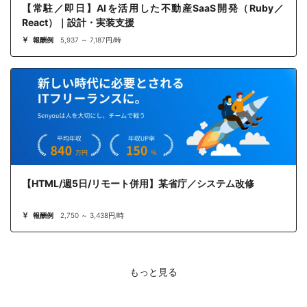
【常駐／即日】AIを活用した不動産SaaS開発（Ruby／
React）｜設計・実装支援
報酬例
5,937 ～ 7,187円/時
【HTML/週5日/リモート併用】某省庁／システム改修
報酬例
2,750 ～ 3,438円/時
もっと見る