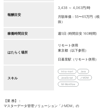
3,438 ～ 4,063円/時
報酬目安
月額単価：55〜65万円（税
抜）
稼働時間目安
週5日 (時間目安 160時間)
リモート併用
東京都（以下参照）
はたらく場所
日暮里駅（リモート併用）
Intra-mart
Java
スキル
JavaScript
J-MDM
IM-Workflow
【業 務】：
マスターデータ管理ソリューション「J-MDM」の