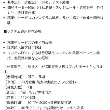
基本設計、詳細設計、開発、テスト経験
開発リーダー経験（仕様調整・スケジュール・進捗管理、見積
もり、設計書作成）
稼働中サービスのプログラム解析、及び、追加・改修の開発経
験
■システム運用担当経験：
稼働中サービスの主担当経験
障害時の顧客対応経験
システムEOLによる移行経験やシステムの最新バージョン維
持、脆弱性対策などの経験
【作業場所】：渋谷区 ※PC取得導入後はフルリモートとなりま
す。
【参画時期】：即日～長期
【単価】：70万程度(能力や実績によって検討）
【募集人数】：1名
【面談】：1回 WEB/弊社同席
【精算】：140-180h
【勤務時間】：10:00-19:00 ※前後調整可能
【年齢】：40代ぐらいまでを調整だが、スキル次第