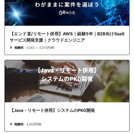
【エンド直/リモート併用】AWS｜経験5年｜B2B向けSaaS
サービス開発支援｜クラウドエンジニア
報酬例
4,063 ～ 4,375円/時
【Java・リモート併用】システムのPKG開発
報酬例
4,060円/時