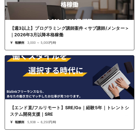
【週3以上】プログラミング講師案件＜サブ講師/メンター＞
｜2026年3月以降本格稼働
報酬例
3,000 ～ 5,000円/時
【エンド直/フルリモート】SRE/Go｜経験5年｜トレントシ
ステム開発支援｜SRE
報酬例
5,938 ～ 6,250円/時