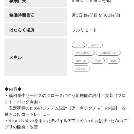
報酬目安
4,500 ～ 5,500円/時
稼働時間目安
週5日 (時間目安 160時間)
はたらく場所
フルリモート
PHP
React
TypeScript
Reactnative
スキル
Next.js
AWS
DDD
Laravel
◆内容◆
・福利厚生サービスのグロースに伴う新機能の設計・実装（フロ
ント・バック両面）
・安定稼働のためのシステム設計（アーキテクチャ）の検討・改
善およびコードレビュー
・React Nativeを用いたモバイルアプリやNext.jsを用いたWebア
プリの開発・改善