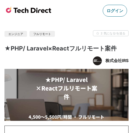
ログイン
2
気になる!を送る
エンジニア
フルリモート
★PHP/ Laravel×Reactフルリモート案件
株式会社IRS