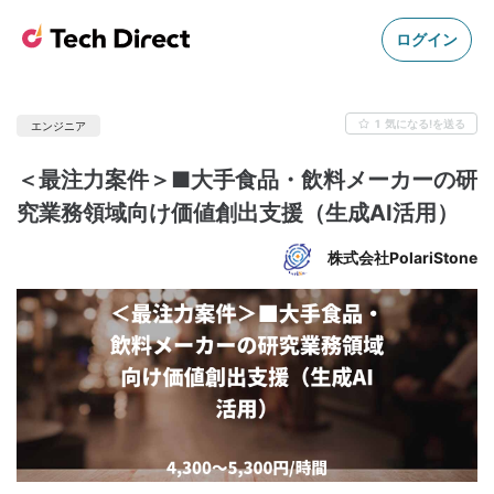
ログイン
1
気になる!を送る
エンジニア
＜最注力案件＞■大手食品・飲料メーカーの研
究業務領域向け価値創出支援（生成AI活用）
株式会社PolariStone