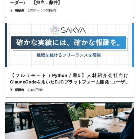
ーダー） 【担当：藤井】
報酬例
5,000 ～ 5,700円/時
【フルリモート / Python / 週5】人材紹介会社向け
ClaudeCodeを用いたEUCプラットフォーム開発･ユーザー
サポート
報酬例
4,400円/時