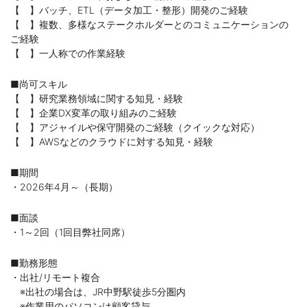
【 】バッチ、ETL（データ加工・整形）開発のご経験
【 】複数、多様なステークホルダーとのコミュニケーションの
ご経験
【 】一人称での作業経験
■尚可スキル
【 】研究業務領域に関する知見・経験
【 】企業DX変革の取り組みのご経験
【 】アジャイルや保守開発のご経験（クイックな対応）
【 】AWSなどのクラウドに対する知見・経験
■期間
・2026年4月～（長期）
■面談
・1～2回（1回目弊社同席）
■勤務形態
・出社/リモート複合
※出社の場合は、JR中野駅徒歩5分圏内
※作業用のパソコンは顧客貸与