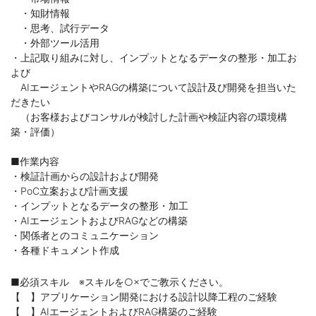
・知財情報
・思考、試行データ
・外部ツール活用
・上記取り組みに対し、インプットとなるデータの整形・加工お
よび
AIエージェントやRAGの構築について設計及び開発を担当いた
だきたい
（お客様およびコンサルが検討した計画や検証内容の環境構
築・評価）
■作業内容
・検証計画からの設計および開発
・PoC立案および計画支援
・インプットとなるデータの整形・加工
・AIエージェントおよびRAGなどの構築
・関係者とのコミュニケーション
・各種ドキュメント作成
■必須スキル ※スキルを○×でご教示ください。
【 】アプリケーション開発における設計以降工程のご経験
【 】AIエージェントおよびRAG構築のご経験