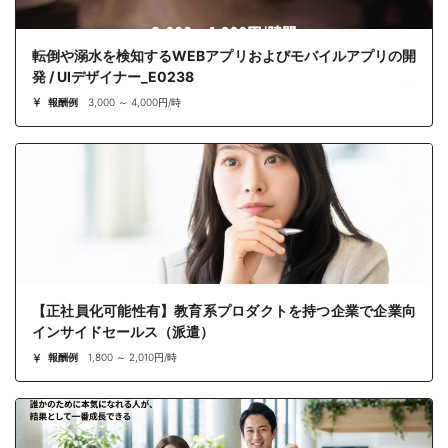
転倒や溺水を検知するWEBアプリおよびモバイルアプリの開
発 / UIデザイナー_E0238
報酬例
3,000 ～ 4,000円/時
【正社員化可能性有】教育系プロダクトを持つ企業で企業向
インサイドセールス（派遣）
報酬例
1,800 ～ 2,010円/時