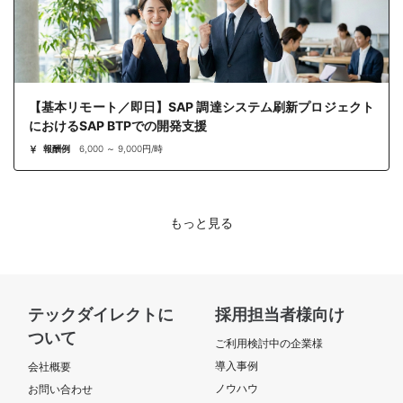
【基本リモート／即日】SAP 調達システム刷新プロジェクト
におけるSAP BTPでの開発支援
報酬例
6,000 ～ 9,000円/時
もっと見る
テックダイレクトに
採用担当者様向け
ついて
ご利用検討中の企業様
導入事例
会社概要
ノウハウ
お問い合わせ