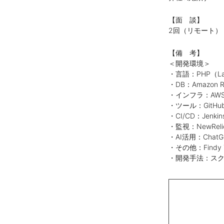
【面 談】
2回（リモート）
【備 考】
＜開発環境＞
・言語：PHP（Lar
・DB：Amazon RD
・インフラ：AWS、
・ツール：GitHub E
・CI/CD：Jenkin
・監視：NewRelic
・AI活用：ChatGP
・その他：Findy T
・開発手法：スク