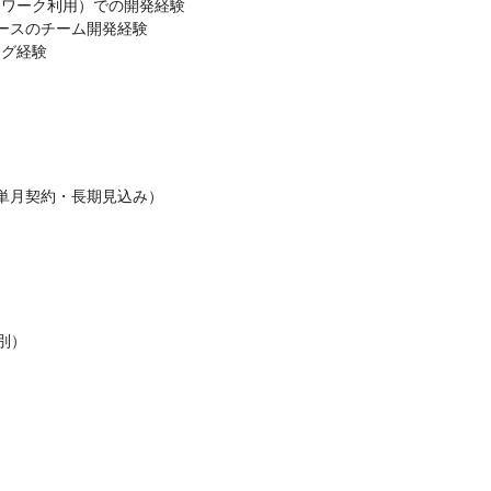
ムワーク利用）での開発経験
owベースのチーム開発経験
ング経験
～（単月契約・長期見込み）
別）