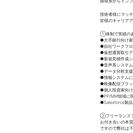
開発系からインフ
技術者様にマッ
皆様のキャリアア
①体制で実績の
●大手銀行向け家計簿
●自社ワークフローシス
●仮想通貨取引アプリ
●新規見積作成システム
●音声系システム更改
●データ分析支援案件
●情報システムに
●映像配信プラット
●個人投資家向けイ
●PP/MM領域に
●Salesforce製
②フリーランス
お付き合いの本
ですので弊社は