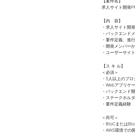
【案件名】
求人サイト開発P
【内 容】
・求人サイト開
・バックエンドメ
・要件定義、進
・開発メンバー
・ユーザーサイト
【ス キ ル】
＜必須＞
・5人以上のプロ
・Webアプリケ
・バックエンド
・ステークホル
・要件定義経験
＜尚可＞
・BtoCまたはB
・AWS環境での