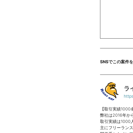
SNSでこの案件
ラ
https
【取引実績100
弊社は2016年
取引実績は100
主にフリーラン