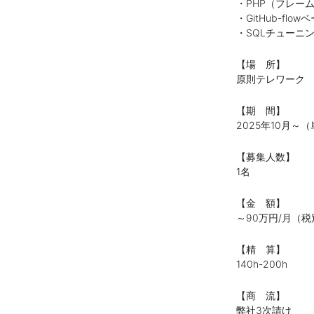
・PHP（フレー
・GitHub-fl
・SQLチューニ
【場 所】
原則テレワーク
【期 間】
2025年10月
【募集人数】
1名
【金 額】
～90万円/月（税
【精 算】
140h-200h
【商 流】
弊社3次請け