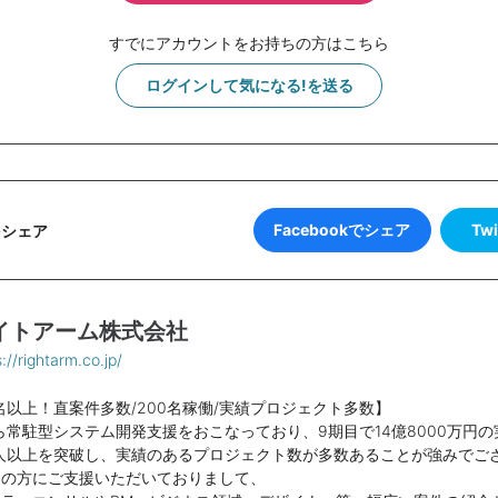
すでにアカウントをお持ちの方はこちら
ログインして気になる!を送る
Facebookでシェア
Tw
をシェア
イトアーム株式会社
://rightarm.co.jp/
0名以上！直案件多数/200名稼働/実績プロジェクト多数】
から常駐型システム開発支援をおこなっており、9期目で14億8000万円
0人以上を突破し、実績のあるプロジェクト数が多数あることが強みでご
スの方にご支援いただいておりまして、