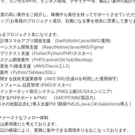
ラ、コンサルやPM、ビジネス領域、デザイナー等、幅広い案件の紹介
チ度の高い案件をご紹介し、稼働中も責任を持ってサポートさせていた
ップ/お客様のプロジェクト成功、右腕になる事を使命に営業して参り
あるプロジェクト名になります。
スマホアプリ開発支援 (Swift/Kotlin/Java/AWS/運用)
テム開発支援 (ReactNative/Java/AWS/Figma)
テスト支援（Flutter/Python/PHP/テスター）
開発案件（PHP/Laravel/Git hub/Backlog）
 PJ推進支援（AWS/CiscoL2,L3）
（Python/Tableau/SQL）
関する技術支援業務等（AWS SRE/生成AIを利用した運用保守）
フォーム 品質管理 (PMO/テスター)
ンターネット取引システム (PMO/上級SE/QAエンジニア)
関するPMサポート＆PMO （SAP/PP/MM/英語力）
品(その他製品含む)導入支援PM (開発PM(JS,Java,C#)/salesforce導入 )
ファーストなフォロー体制
質は参画後だと考えております。
下記の構築により、業務に集中できる環境作りをおこなっております。