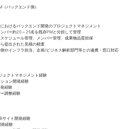
M（バックエンド側）
発におけるバックエンド開発のプロジェクトマネジメント
ンバー約20～25名を既存PMと分担して管理
行スケジュール管理、メンバー管理、成果物品質担保
から提出された見積の精査
側やインフラ担当、企画/ビジネス解析部門等との連携・窓口対応
ジェクトマネジメント経験
ーション開発経験
開発経験
ダー調整経験
toBサイト開発経験
開発経験