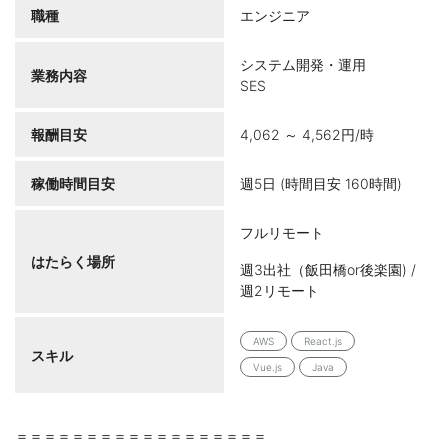
職種
エンジニア
システム開発・運用
業務内容
SES
報酬目安
4,062 ～ 4,562円/時
稼働時間目安
週5日 (時間目安 160時間)
フルリモート
はたらく場所
週3出社（飯田橋or後楽園) /
週2リモート
AWS
React.js
スキル
Vue.js
Java
＝＝＝＝＝＝＝＝＝＝＝＝＝＝＝＝＝＝