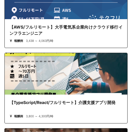
【AWS/フルリモート】大手電気系企業向けクラウド移行イ
ンフラエンジニア
報酬例
3,438 ～ 4,063円/時
【TypeScript/React/フルリモート】介護支援アプリ開発
報酬例
3,800 ～ 4,300円/時