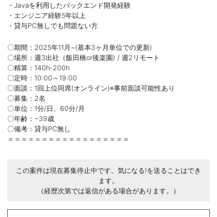
・Javaを利用したバックエンド開発経験
・エンジニア経験5年以上
・貸与PC無しでも問題ない方
〇期間：2025年11月~(基本3ヶ月単位での更新)
〇場所：週3出社（飯田橋or後楽園) / 週2リモート
〇精算：140h-200h
〇定時：10:00～19:00
〇面談：1回上位同席(オンライン)※事前面談可能性あり
〇募集：2名
〇単位：1分/日、60分/月
〇年齢：~39歳
〇備考：貸与PC無し
＝＝＝＝＝＝＝＝＝＝＝＝＝＝＝＝＝＝
この案件は現在募集停止中です。気になる!を送ることはでき
ます。
（経歴次第では返信がある場合があります。）