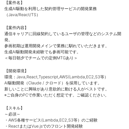
【案件名】
生成AI駆動を利用した契約管理サービスの開発業務
（Java/React/TS）
【案件内容】
通信キャリアに回線契約しているユーザの管理などのシステム開
発。
参画初期は運用開発メインで業務に馴れていただきます。
生成AI駆動開発未経験でも参画可能です。
＜毎日朝夕でチームでの定例MTGあり＞
【開発環境】
環境：Java,React,Typescript,AWS(Lambda,EC2,S3等）
AI駆動開発（Claude / クロード）を採用しています。
新しいことに興味があり意欲的に動ける人がベストです。
※ご自身のPCで作業いただく想定です。ご確認ください。
【スキル】
～必須～
・AWS各種サービス(Lambda,EC2,S3等）のご経験
・ReactまたはVue.jsでのフロント開発経験