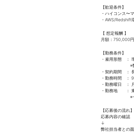
【歓迎条件】
・ハイコンス〜
・AWS/Redsh
【 想定報酬 】
月額：750,000円
【勤務条件】
・雇用形態 ： 
※弊社と契約
・契約期間 ： 
・勤務時間 ： 9:0
・勤務曜日 ： 
・勤務地 ： 東
※一部リモー
【応募後の流れ
応募内容の確認
↓
弊社担当者との