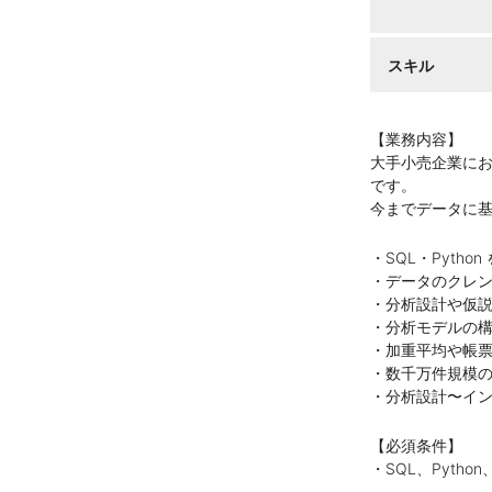
スキル
【業務内容】
大手小売企業に
です。
今までデータに
・SQL・Pyth
・データのクレンジ
・分析設計や仮
・分析モデルの
・加重平均や帳
・数千万件規模
・分析設計〜イ
【必須条件】
・SQL、Pyth