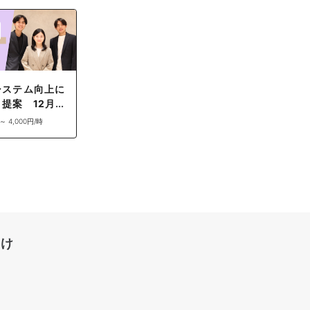
システム向上に
・提案 12月
用
 ～ 4,000円/時
向け