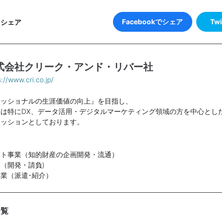
Facebookでシェア
Tw
をシェア
式会社クリーク・アンド・リバー社
s://www.cri.co.jp/
ェッショナルの生涯価値の向上』を目指し、
は特にDX、データ活用・デジタルマーケティング領域の方を中心とし
ミッションとしております。
ント事業（知的財産の企画開発・流通）
（開発・請負)
業（派遣･紹介）
一覧