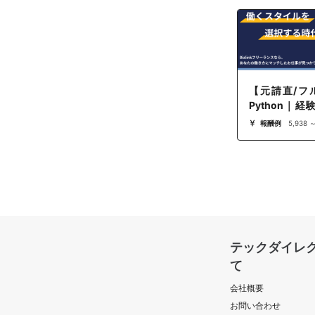
【元請直/フ
Python｜経
ジニア支援（
報酬例
5,938 
ク／Python
ンジニア
テックダイレ
て
会社概要
お問い合わせ