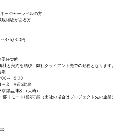
マネージャーレベルの方
ift環境経験がある方
～875,000円
準委任契約
を結び、弊社クライアント先での勤務となります。
長期
0～ 18:00
月～金 ※週5勤務
京都品川区 （大崎）
ト相談可能（出社の場合はプロジェクト先の企業）
】
面談