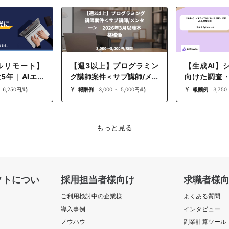
ルリモート】
【週3以上】プログラミン
【生成AI】
験5年｜AIエン
グ講師案件＜サブ講師/メン
向けた調査
リーガルテッ
ター＞｜2026年3月以降本
品川 在宅併
～ 6,250円/時
報酬例
3,000 ～ 5,000円/時
報酬例
3,750
・LLM）｜AIエ
格稼働
もっと見る
クトについ
採用担当者様向け
求職者様
ご利用検討中の企業様
よくある質問
導入事例
インタビュー
ノウハウ
副業計算ツール