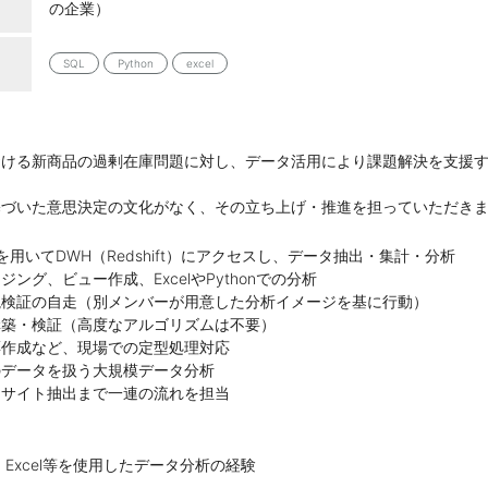
の企業）
SQL
Python
excel
おける新商品の過剰在庫問題に対し、データ活用により課題解決を支援
基づいた意思決定の文化がなく、その立ち上げ・推進を担っていただき
on を用いてDWH（Redshift）にアクセスし、データ抽出・集計・分析
ング、ビュー作成、ExcelやPythonでの分析
説検証の自走（別メンバーが用意した分析イメージを基に行動）
構築・検証（高度なアルゴリズムは不要）
票作成など、現場での定型処理対応
のデータを扱う大規模データ分析
ンサイト抽出まで一連の流れを担当
on、Excel等を使用したデータ分析の経験