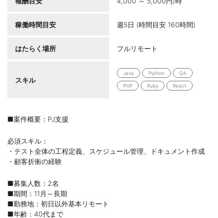
報酬目安
4,000 ～ 5,000円/時
稼働時間目安
週5日 (時間目安 160時間)
はたらく場所
フルリモート
Java
Python
QA
スキル
PHP
Ruby
React
■案件概要：PJ支援
必須スキル：
・テスト全体の工程定義、スケジュール管理、ドキュメント作成
・顧客折衝の経験
■募集人数：2名
■期間：11月～長期
■勤務地：初日以外基本リモート
■年齢：40代まで