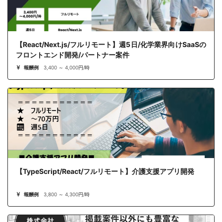
【React/Next.js/フルリモート】週5日/化学業界向けSaaSの
フロントエンド開発/パートナー案件
報酬例
3,400 ～ 4,000円/時
【TypeScript/React/フルリモート】介護支援アプリ開発
報酬例
3,800 ～ 4,300円/時