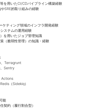
tions等を用いたCI/CDパイプライン構築経験
定義やSRE的取り組みの経験
／マーケティング領域のインフラ開発経験
クシステムの運用経験
ekiq）を用いたジョブ管理知識
対策（脆弱性管理）の知識・経験
S
、Terragrunt
、Sentry
Actions
dis（Sidekiq）
可能
委任契約（履行割合型）