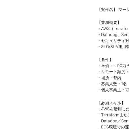
【案件名】 マー
【業務概要】
・AWS（Terra
・Datadog、
・セキュリティ
・SLO/SLA運
【条件】
・単価：～90万
・リモート頻度
・場所：都内
・募集人数：1名
・個人事業主：
【必須スキル】
・AWSを活用し
・Terraformま
・Datadog／
・ECS環境での