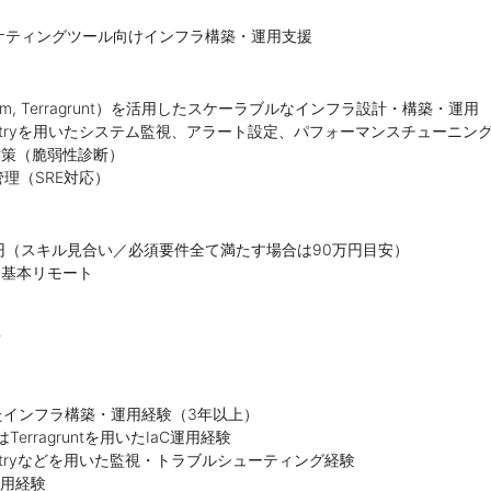
ケティングツール向けインフラ構築・運用支援
form, Terragrunt）を活用したスケーラブルなインフラ設計・構築・運用
Sentryを用いたシステム監視、アラート設定、パフォーマンスチューニン
対策（脆弱性診断）
用管理（SRE対応）
円（スキル見合い／必須要件全て満たす場合は90万円目安）
：基本リモート
可
たインフラ構築・運用経験（3年以上）
たはTerragruntを用いたIaC運用経験
Sentryなどを用いた監視・トラブルシューティング経験
運用経験