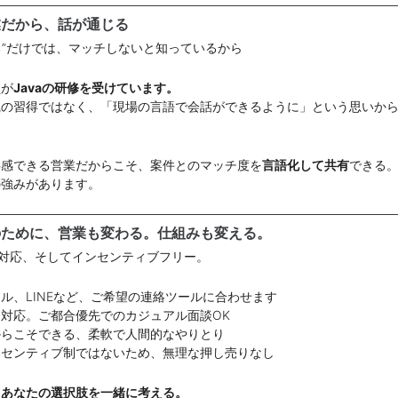
業だから、話が通じる
する”だけでは、マッチしないと知っているから
員が
Javaの研修を受けています。
識の習得ではなく、「現場の言語で会話ができるように」という思いか
共感できる営業だからこそ、案件とのマッチ度を
言語化して共有
できる
の強みがあります。
のために、営業も変わる。仕組みも変える。
軟対応、そしてインセンティブフリー。
ル、LINEなど、ご希望の連絡ツールに合わせます
対応。ご都合優先でのカジュアル面談OK
からこそできる、柔軟で人間的なやりとり
ンセンティブ制ではないため、無理な押し売りなし
、あなたの選択肢を一緒に考える。