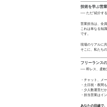
技術を学ぶ営
── ただ“紹介
営業担当は、全
これは単なる知
です。
現場のリアルに
そこに、私たち
フリーランス
── 即レス、柔
・チャット、メー
・土日祝・夜間も
・少人数運営だ
・担当営業はイ
あなたの目線で