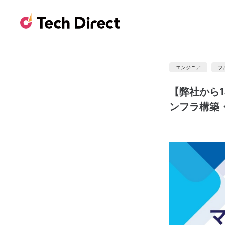
エンジニア
フ
【弊社から
ンフラ構築