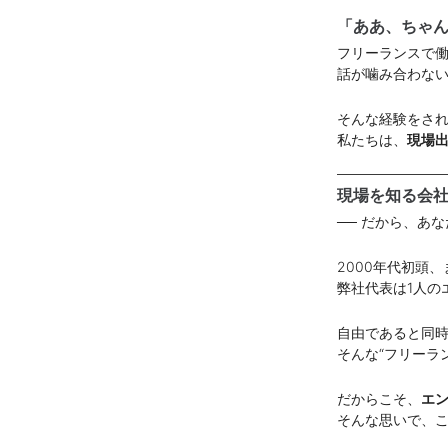
「ああ、ちゃん
フリーランスで
話が噛み合わな
そんな経験をさ
私たちは、
現場
現場を知る会
── だから、あ
2000年代初頭
弊社代表は1人の
自由であると同
そんな“フリーラ
だからこそ、
エ
そんな思いで、