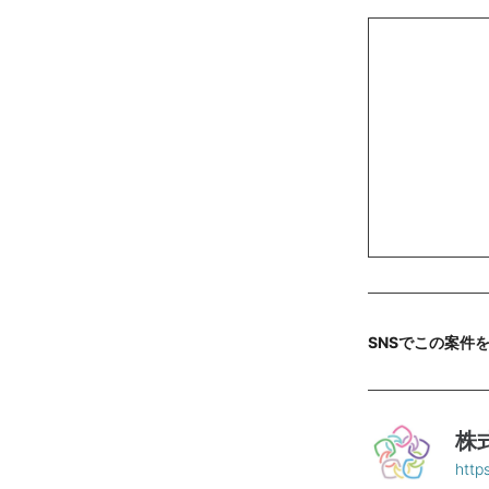
SNSでこの案件
株
http