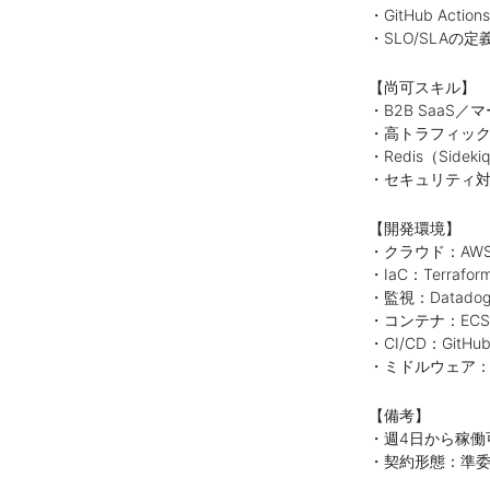
・GitHub Ac
・SLO/SLAの
【尚可スキル】
・B2B SaaS
・高トラフィッ
・Redis（Sid
・セキュリティ
【開発環境】
・クラウド：AW
・IaC：Terraform
・監視：Datadog
・コンテナ：ECS
・CI/CD：GitHub 
・ミドルウェア：Re
【備考】
・週4日から稼働
・契約形態：準