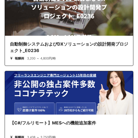
自動制御システムおよびDXソリューションの設計開発プロジ
ェクト_E0236
報酬例
3,200 ～ 4,800円/時
【C#/フルリモート】MESへの機能追加案件
報酬例
3,438 ～ 3,750円/時