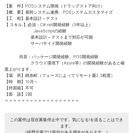
【案 件】POSシステム開発（ドラッグストア向け）
【概 要】基幹システム連携、POSシステムカスタマイズ
【工 程】基本設計～テスト
【 スキル 】必須：C#.net開発経験（5年以上）
JavaScriptの経験
基本設計～テストまで対応が可能
サーバサイド開発経験
尚良：パッケージ開発経験、POS開発経験
クラウド環境下（Azure等）の開発経験があると確
度上がります。
【場 所】錦糸町（フェーズによってリモート週2.3程度）
【時 期】10月～
【外国籍】不可
【面 談】2回
＝＝＝＝＝＝＝＝＝＝＝＝＝＝＝＝＝＝
この案件は現在募集停止中です。気になる!を送ることはでき
ます。
（経歴次第では返信がある場合があります。）