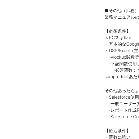
■その他（庶務）
業務マニュアル
【必須条件】
＜PCスキル＞
・基本的なGoog
・GSS/Excel
-vlookup
-下記関数使用
-必須関数： vloo
sumproductあた
その他あったら
・Salesforce
‐一般ユーザー
‐レポート作成
‐Salesforce 
【歓迎条件】
・関数に強い