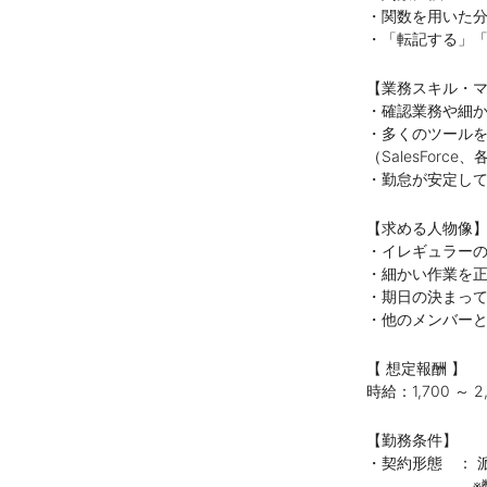
・関数を用いた
・「転記する」「
【業務スキル・
・確認業務や細
・多くのツール
（SalesForc
・勤怠が安定し
【求める人物像
・イレギュラー
・細かい作業を
・期日の決まっ
・他のメンバー
【 想定報酬 】
時給：1,700 ～ 2
【勤務条件】
・契約形態 ： 
※弊社と雇用