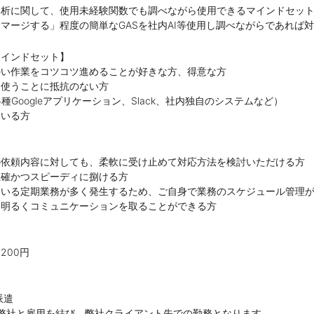
分析に関して、使用未経験関数でも調べながら使用できるマインドセッ
マージする」程度の簡単なGASを社内AI等使用し調べながらであれば
マインドセット】
かい作業をコツコツ進めることが好きな方、得意な方
を使うことに抵抗のない方
e、各種Googleアプリケーション、Slack、社内独自のシステムなど）
ている方
】
の依頼内容に対しても、柔軟に受け止めて対応方法を検討いただける方
正確かつスピーディに捌ける方
ている定期業務が多く発生するため、ご自身で業務のスケジュール管理
と明るくコミュニケーションを取ることができる方
,200円
派遣
を結び、弊社クライアント先での勤務となります。