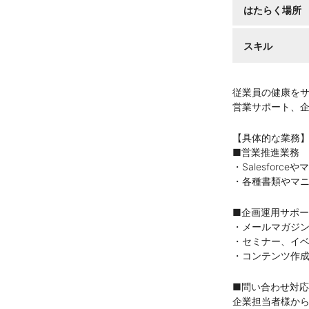
はたらく場所
スキル
従業員の健康を
営業サポート、
【具体的な業務
■営業推進業務
・Salesfor
・各種書類やマ
■企画運用サポ
・メールマガジ
・セミナー、イ
・コンテンツ作
■問い合わせ対応
企業担当者様か