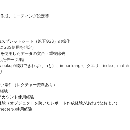
の作成、ミーティング設定等
leスプレットシート（以下GSS）の操作
（主にGSS使用を想定）
関数等を使用したデータの突合・重複除去
したデータ集計
kup関数(できればx、hも）、importrange、クエリ、index、match、i
り
よい条件（レクチャー資料あり）
使用経験
アカウント使用経験
経験（オブジェクトを跨いだレポート作成経験があればなおよい）
Conecterの使用経験