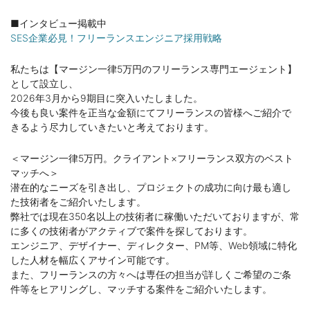
■インタビュー掲載中
SES企業必見！フリーランスエンジニア採用戦略
私たちは【マージン一律5万円のフリーランス専門エージェント】
として設立し、
2026年3月から9期目に突入いたしました。
今後も良い案件を正当な金額にてフリーランスの皆様へご紹介で
きるよう尽力していきたいと考えております。
＜マージン一律5万円。クライアント×フリーランス双方のベスト
マッチへ＞
潜在的なニーズを引き出し、プロジェクトの成功に向け最も適し
た技術者をご紹介いたします。
弊社では現在350名以上の技術者に稼働いただいておりますが、常
に多くの技術者がアクティブで案件を探しております。
エンジニア、デザイナー、ディレクター、PM等、Web領域に特化
した人材を幅広くアサイン可能です。
また、フリーランスの方々へは専任の担当が詳しくご希望のご条
件等をヒアリングし、マッチする案件をご紹介いたします。