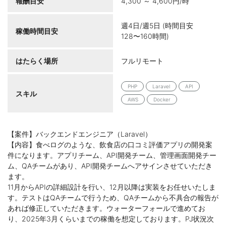
報酬目安
4,300 ～ 4,600円/時
週4日/週5日 (時間目安
稼働時間目安
128〜160時間)
はたらく場所
フルリモート
PHP
Laravel
API
スキル
AWS
Docker
【案件】バックエンドエンジニア（Laravel）
【内容】食べログのような、飲食店の口コミ評価アプリの開発案
件になります。アプリチーム、API開発チーム、管理画面開発チー
ム、QAチームがあり、API開発チームへアサインさせていただき
ます。
11月からAPIの詳細設計を行い、12月以降は実装をお任せいたしま
す。テストはQAチームで行うため、QAチームから不具合の報告が
あれば修正していただきます。ウォーターフォールで進めてお
り、2025年3月くらいまでの稼働を想定しております。PJ状況次