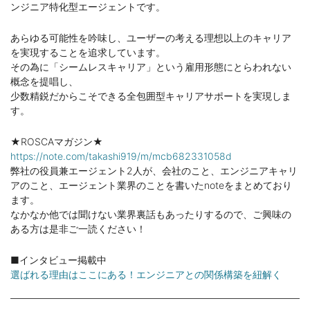
ンジニア特化型エージェントです。
あらゆる可能性を吟味し、ユーザーの考える理想以上のキャリア
を実現することを追求しています。
その為に「シームレスキャリア」という雇用形態にとらわれない
概念を提唱し、
少数精鋭だからこそできる全包囲型キャリアサポートを実現しま
す。
★ROSCAマガジン★
https://note.com/takashi919/m/mcb682331058d
弊社の役員兼エージェント2人が、会社のこと、エンジニアキャリ
アのこと、エージェント業界のことを書いたnoteをまとめており
ます。
なかなか他では聞けない業界裏話もあったりするので、ご興味の
ある方は是非ご一読ください！
■インタビュー掲載中
選ばれる理由はここにある！エンジニアとの関係構築を紐解く