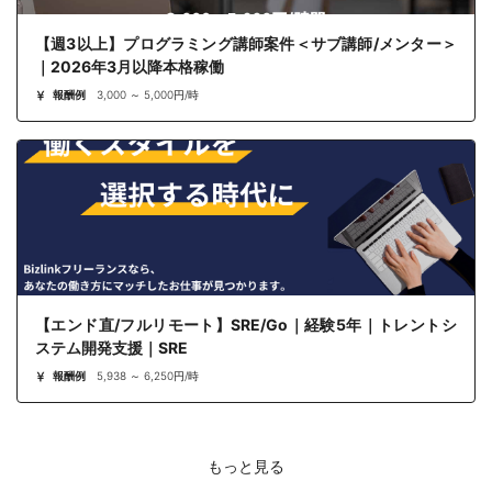
【週3以上】プログラミング講師案件＜サブ講師/メンター＞
｜2026年3月以降本格稼働
報酬例
3,000 ～ 5,000円/時
【エンド直/フルリモート】SRE/Go｜経験5年｜トレントシ
ステム開発支援｜SRE
報酬例
5,938 ～ 6,250円/時
もっと見る