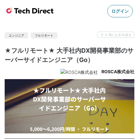
ログイン
0
気になる!を送る
エンジニア
フルリモート
★フルリモート★ 大手社内DX開発事業部のサ
ーバーサイドエンジニア（Go）
ROSCA株式会社