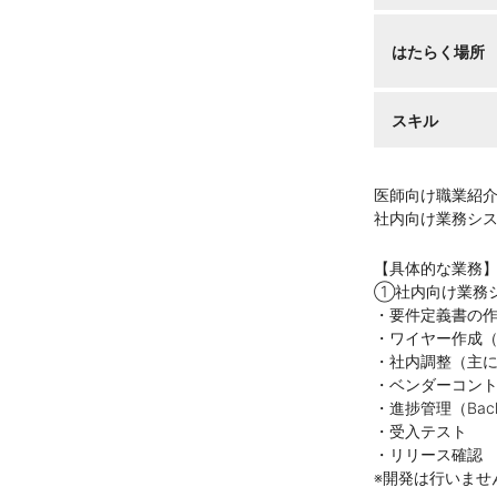
はたらく場所
スキル
医師向け職業紹
社内向け業務シ
【具体的な業務
①社内向け業務シ
・要件定義書の
・ワイヤー作成（f
・社内調整（主
・ベンダーコン
・進捗管理（Back
・受入テスト
・リリース確認
※開発は行いませ