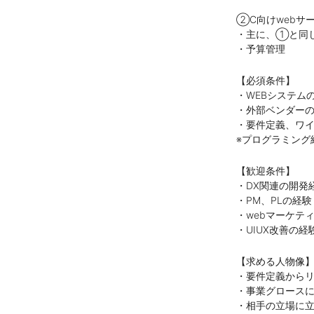
②C向けwebサ
・主に、①と同
・予算管理
【必須条件】
・WEBシステム
・外部ベンダー
・要件定義、ワ
※プログラミング
【歓迎条件】
・DX関連の開発
・PM、PLの経験
・webマーケテ
・UIUX改善の経
【求める人物像
・要件定義から
・事業グロース
・相手の立場に