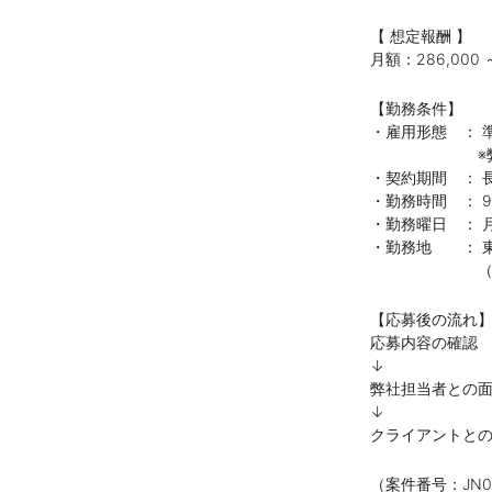
【 想定報酬 】
月額：286,000 ～
【勤務条件】
・雇用形態 ： 
※弊社と契約
・契約期間 ： 
・勤務時間 ： 9:
・勤務曜日 ： 
・勤務地 ： 
（新橋駅徒歩
【応募後の流れ
応募内容の確認
↓
弊社担当者との
↓
クライアントと
（案件番号：JN00