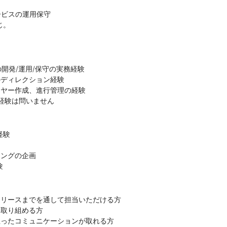
ービスの運用保守
じ。
の開発/運用/保守の実務経験
のディレクション経験
イヤー作成、進行管理の経験
経験は問いません
経験
ィングの企画
験
】
リリースまでを通して担当いただける方
に取り組める方
立ったコミュニケーションが取れる方