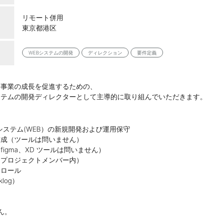
リモート併用
東京都港区
WEBシステムの開発
ディレクション
要件定義
介事業の成長を促進するための、
ステムの開発ディレクターとして主導的に取り組んでいただきます。
】
ステム(WEB）の新規開発および運用保守
作成（ツールは問いません）
igma、XD ツールは問いません）
にプロジェクトメンバー内）
トロール
log）
ん。