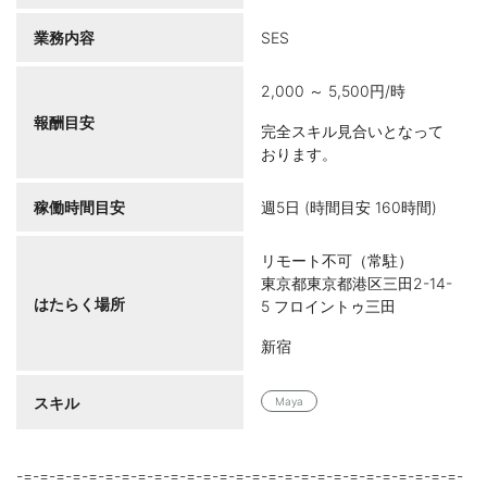
業務内容
SES
2,000 ～ 5,500円/時
報酬目安
完全スキル見合いとなって
おります。
稼働時間目安
週5日 (時間目安 160時間)
リモート不可（常駐）
東京都東京都港区三田2-14-
はたらく場所
5 フロイントゥ三田
新宿
スキル
Maya
-=-=-=-=-=-=-=-=-=-=-=-=-=-=-=-=-=-=-=-=-=-=-=-=-=-=-=-