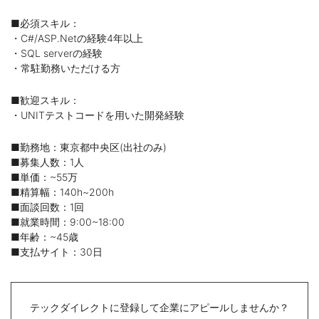
■必須スキル：
・C#/ASP.Netの経験4年以上
・SQL serverの経験
・常駐勤務いただける方
■歓迎スキル：
・UNITテストコードを用いた開発経験
■勤務地：東京都中央区(出社のみ)
■募集人数：1人
■単価：~55万
■精算幅：140h~200h
■面談回数：1回
■就業時間：9:00~18:00
■年齢：~45歳
■支払サイト：30日
テックダイレクトに登録して企業にアピールしませんか？