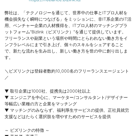
弊社は、「テクノロジーを通じて、世界中の仕事とITプロ人材を
機会損失なく瞬時につなげる」をミッションに、非IT系企業のIT活
用、ベンチャー企業の人材獲得を、ITプロ人材のマッチングプラ
ットフォーム"Bizlink（ビズリンク）"を通じて提供しています。
フリーランスや副業という場所や時間にとらわれない働き方をイ
ンフラレベルにまで引き上げ、個々のスキルをシェアすること
で、新たな流れを生み出し、新しい働き方を世の中に創り出しま
す。
＼ビズリンクは登録者数約10,000名のフリーランスエージェント
／
▼ 取引企業は1000社、提携先は2000社以上
▼ エンジニアを中心に、マーケター/コンサルタント/デザイナー
等幅広い業種の方と企業をマッチング
▼ マッチングのみならず、福利厚生サービスの提供、正社員就労
支援などはたらく選択肢を増やすためのサービスを提供
～ ビズリンクの特徴 ～