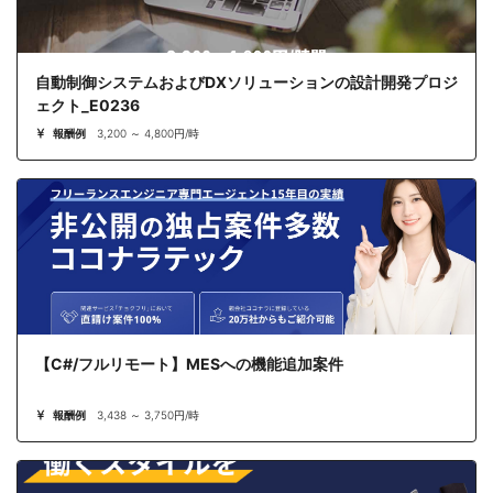
自動制御システムおよびDXソリューションの設計開発プロジ
ェクト_E0236
報酬例
3,200 ～ 4,800円/時
【C#/フルリモート】MESへの機能追加案件
報酬例
3,438 ～ 3,750円/時