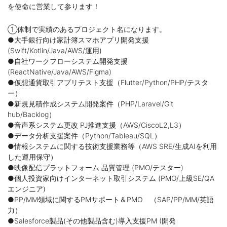
を使命に営業して参ります！
①体制で実績のあるプロジェクト名になります。
●大手銀行向け家計簿スマホアプリ開発支援
(Swift/Kotlin/Java/AWS/運用)
●自社ワークフローシステム開発支援
(ReactNative/Java/AWS/Figma)
●仮想通貨取引アプリテスト支援（Flutter/Python/PHP/テスタ
ー）
●新規見積作成システム開発案件（PHP/Laravel/Git
hub/Backlog）
●音声系システム更改 PJ推進支援（AWS/CiscoL2,L3）
●データ分析支援案件（Python/Tableau/SQL）
●情報システムに関する技術支援業務等（AWS SRE/生成AIを利用
した運用保守）
●映像配信プラットフォーム 品質管理 (PMO/テスター)
●個人投資家向けインターネット取引システム (PMO/上級SE/QA
エンジニア)
●PP/MM領域に関するPMサポート＆PMO （SAP/PP/MM/英語
力）
●Salesforce製品(その他製品含む)導入支援PM (開発