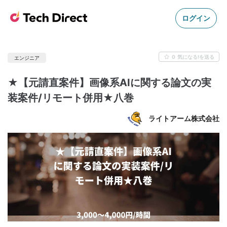
ログイン
0
気になる!を送る
エンジニア
★【元請直案件】画像系AIに関する論文の実
装案件/リモート併用★八巻
ライトアーム株式会社