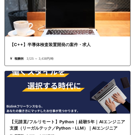
【C++】半導体検査装置開発の案件・求人
報酬例
3,125 ～ 3,438円/時
【元請直/フルリモート】Python｜経験5年｜AIエンジニア
支援（リーガルテック／Python・LLM）｜AIエンジニア