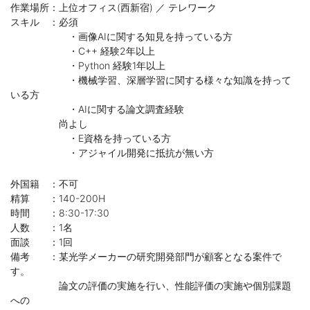
作業場所：上位オフィス(西新宿) ／ テレワーク
スキル ：必須
・画像AIに関する知見を持っている方
・C++ 経験2年以上
・Python 経験1年以上
・機械学習、深層学習に関する様々な知識を持って
いる方
・AIに関する論文調査経験
尚よし
・E資格を持っている方
・アジャイル開発に抵抗が無い方
外国籍 ：不可
精算 ：140-200H
時間 ：8:30-17:30
人数 ：1名
面談 ：1回
備考 ：某光学メーカーの研究開発部門が顧客となる案件で
す。
論文の評価の実施を行い、性能評価の実施や個別課題
への