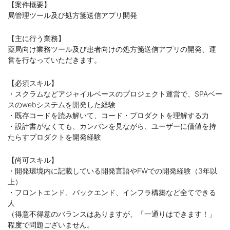
【案件概要】
局管理ツール及び処方箋送信アプリ開発
【主に行う業務】
薬局向け業務ツール及び患者向けの処方箋送信アプリの開発、運
営を行なっていただきます。
【必須スキル】
・スクラムなどアジャイルベースのプロジェクト運営で、SPAベー
スのwebシステムを開発した経験
・既存コードを読み解いて、コード・プロダクトを理解する力
・設計書がなくても、カンバンを見ながら、ユーザーに価値を持
たらすプロダクトを開発経験
【尚可スキル】
・開発環境内に記載している開発言語やFWでの開発経験（3年以
上）
・フロントエンド、バックエンド、インフラ構築など全てできる
人
（得意不得意のバランスはありますが、「一通りはできます！」
程度で問題ございません。