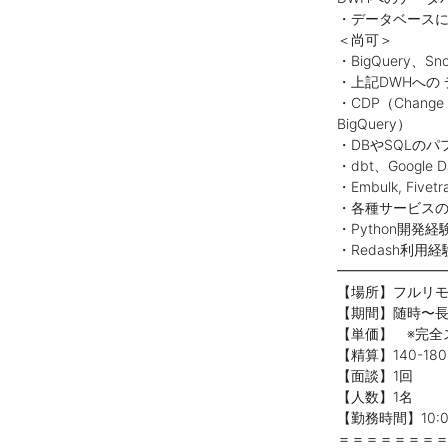
・データベースに
＜尚可＞
・BigQuery、
・上記DWHへの
・CDP（Chang
BigQuery）
・DBやSQLの
・dbt、Google 
・Embulk, Fivet
・各種サービスの
・Python開発経
・Redash利用経
━━━━━━━
【場所】フルリ
【期間】随時〜
【単価】 ※完全
【精算】140-180
【面談】1回
【人数】1名
【勤務時間】10:0
＝＝＝＝＝＝＝