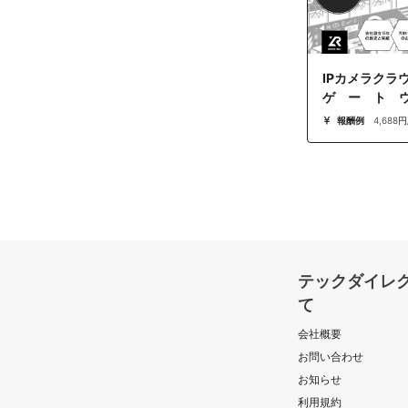
IPカメラクラ
ゲート
発/C++/Linu
報酬例
4,688円
万円/フルリモー
テックダイレ
て
会社概要
お問い合わせ
お知らせ
利用規約