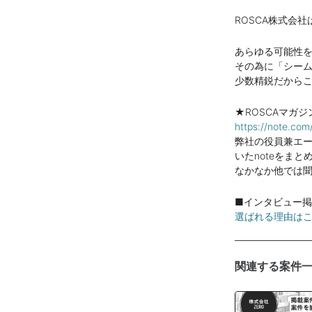
ROSCA株式会
あらゆる可能性
その為に「シー
少数精鋭だから
★ROSCAマガジ
https://note.c
弊社の役員兼エ
いたnoteをまと
なかなか他では
■インタビュー
選ばれる理由は
関連する案件