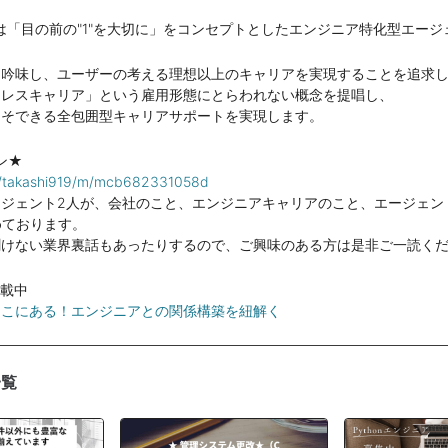
社は「目の前の"1"を大切に」をコンセプトとしたエンジニア特化型エー
を吟味し、ユーザーの考える理想以上のキャリアを実現することを追求
ムレスキャリア」という雇用形態にとらわれない概念を提唱し、
こそできる全包囲型キャリアサポートを実現します。
ン★
om/takashi919/m/mcb682331058d
ージェント2人が、会社のこと、エンジニアキャリアのこと、エージェン
めております。
聞けない業界裏話もあったりするので、ご興味のある方は是非ご一読く
掲載中
ここにある！エンジニアとの関係構築を紐解く
一覧