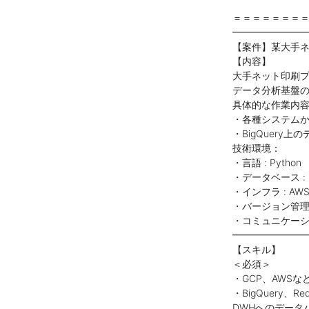
＝＝＝＝＝＝＝
━━━━━━━
【案件】某大手
【内容】
大手ネット印刷
データ分析基盤の
具体的な作業内
・各種システムから
・BigQuer
技術環境：
・言語 : Python
・データベース : BigQ
・インフラ : AWS (E
・バージョン管理 : git
・コミュニケーション : 
━━━━━━━
【スキル】
＜必須＞
・GCP、AWS
・BigQuery、R
DWHへのデータ