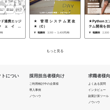
ウド連携エッジ
★ 管理システム更改
★Python
ウェイ開
★（C）
テム開発を担う
x/WebRTC/75
ジニアの業務
/時
報酬例
3,100 ～ 3,400円/時
報酬例
2,500
ト​
もっと見る
クトについ
採用担当者様向け
求職者様
ご利用検討中の企業様
よくある質問
導入事例
インタビュー
ノウハウ
副業計算ツール
ノウハウ