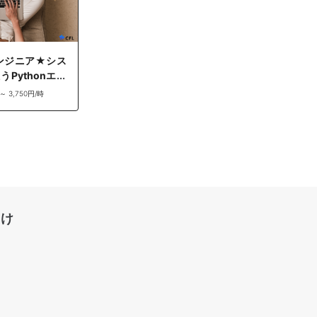
エンジニア★シス
Pythonエン
 ～ 3,750円/時
向け