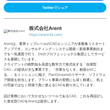
Twitterでシェア
株式会社Arent
https://arent3d.com/
Arentは、業界トップレベルのCADエンジニアが多数集うスタート
アップです。コンサルティング～システム開発～新規事業創出ま
でを一気通貫で行う、DXのプロフェッショナル集団としてサービ
スを展開しています。
クライアントの暗黙知を高度な数学力で形式化する「自律型
CAD」の提供が主な事業です。「作業をなくす。創造がのこ
る。」をミッションに掲げ、PlantStreamのリサーチ、ソフトウェ
ア開発を担当します。プラント事業の実態にも深く精通し、机上
の空論ではなく現場で真に使えるCADを創り出しています。
設計業務において欠かせないツールであるCAD。これを再設計し
た進化型CADをArentは提供します。