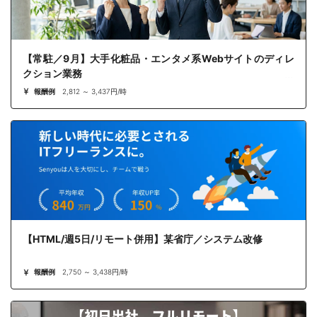
【常駐／9月】大手化粧品・エンタメ系Webサイトのディレ
クション業務
報酬例
2,812 ～ 3,437円/時
【HTML/週5日/リモート併用】某省庁／システム改修
報酬例
2,750 ～ 3,438円/時