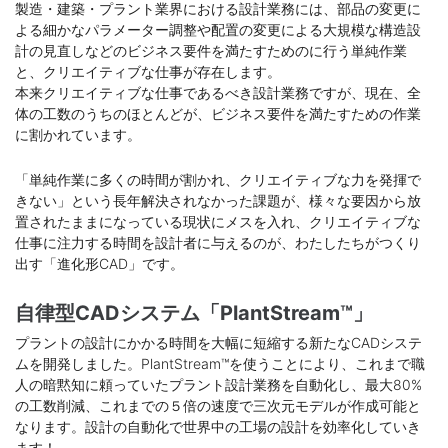
製造・建築・プラント業界における設計業務には、部品の変更に
よる細かなパラメーター調整や配置の変更による大規模な構造設
計の見直しなどのビジネス要件を満たすためのに行う単純作業
と、クリエイティブな仕事が存在します。
本来クリエイティブな仕事であるべき設計業務ですが、現在、全
体の工数のうちのほとんどが、ビジネス要件を満たすための作業
に割かれています。
「単純作業に多くの時間が割かれ、クリエイティブな力を発揮で
きない」という長年解決されなかった課題が、様々な要因から放
置されたままになっている現状にメスを入れ、クリエイティブな
仕事に注力する時間を設計者に与えるのが、わたしたちがつくり
出す「進化形CAD」です。
自律型CADシステム「PlantStream™️」
プラントの設計にかかる時間を大幅に短縮する新たなCADシステ
ムを開発しました。PlantStream™️を使うことにより、これまで職
人の暗黙知に頼っていたプラント設計業務を自動化し、最大80%
の工数削減、これまでの５倍の速度で三次元モデルが作成可能と
なります。設計の自動化で世界中の工場の設計を効率化していき
ます！