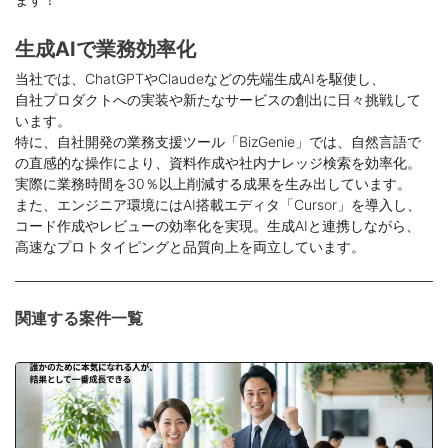
生成AIで業務効率化
当社では、ChatGPTやClaudeなどの先端生成AIを駆使し、
自社プロダクトへの実装や新たなサービスの創出に日々挑戦して
います。
特に、自社開発の業務支援ツール「BizGenie」では、自然言語で
の直感的な操作により、資料作成や社内ナレッジ検索を効率化。
実際に業務時間を30％以上削減する成果を生み出しています。
また、エンジニア環境にはAI搭載エディタ「Cursor」を導入し、
コード作成やレビューの効率化を実現。生成AIと連携しながら、
高速なプロトタイピングと品質向上を両立しています。
関連する案件一覧