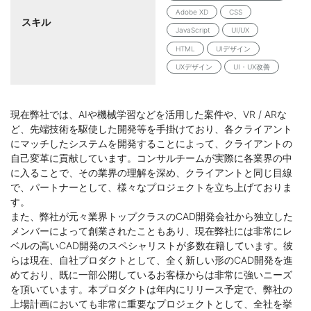
Adobe XD
CSS
スキル
JavaScript
UI/UX
HTML
UIデザイン
UXデザイン
UI・UX改善
現在弊社では、AIや機械学習などを活用した案件や、VR / ARな
ど、先端技術を駆使した開発等を手掛けており、各クライアント
にマッチしたシステムを開発することによって、クライアントの
自己変革に貢献しています。コンサルチームが実際に各業界の中
に入ることで、その業界の理解を深め、クライアントと同じ目線
で、パートナーとして、様々なプロジェクトを立ち上げておりま
す。
また、弊社が元々業界トップクラスのCAD開発会社から独立した
メンバーによって創業されたこともあり、現在弊社には非常にレ
ベルの高いCAD開発のスペシャリストが多数在籍しています。彼
らは現在、自社プロダクトとして、全く新しい形のCAD開発を進
めており、既に一部公開しているお客様からは非常に強いニーズ
を頂いています。本プロダクトは年内にリリース予定で、弊社の
上場計画においても非常に重要なプロジェクトとして、全社を挙