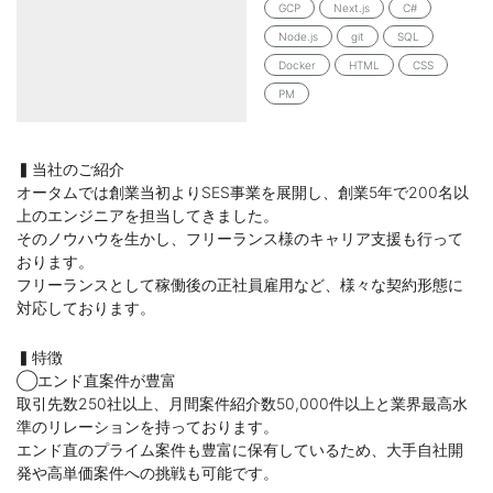
GCP
Next.js
C#
Node.js
git
SQL
Docker
HTML
CSS
PM
▍当社のご紹介
オータムでは創業当初よりSES事業を展開し、創業5年で200名以
上のエンジニアを担当してきました。
そのノウハウを生かし、フリーランス様のキャリア支援も行って
おります。
フリーランスとして稼働後の正社員雇用など、様々な契約形態に
対応しております。
▍特徴
◯エンド直案件が豊富
取引先数250社以上、月間案件紹介数50,000件以上と業界最高水
準のリレーションを持っております。
エンド直のプライム案件も豊富に保有しているため、大手自社開
発や高単価案件への挑戦も可能です。