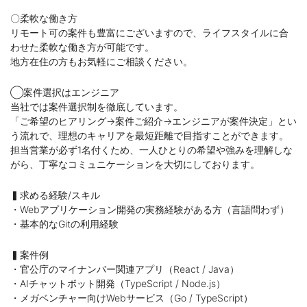
〇柔軟な働き方
リモート可の案件も豊富にございますので、ライフスタイルに合
わせた柔軟な働き方が可能です。
地方在住の方もお気軽にご相談ください。
◯案件選択はエンジニア
当社では案件選択制を徹底しています。
「ご希望のヒアリング→案件ご紹介→エンジニアが案件決定」とい
う流れで、理想のキャリアを最短距離で目指すことができます。
担当営業が必ず1名付くため、一人ひとりの希望や強みを理解しな
がら、丁寧なコミュニケーションを大切にしております。
▍求める経験/スキル
・Webアプリケーション開発の実務経験がある方（言語問わず）
・基本的なGitの利用経験
▍案件例
・官公庁のマイナンバー関連アプリ（React / Java）
・AIチャットボット開発（TypeScript / Node.js）
・メガベンチャー向けWebサービス（Go / TypeScript）