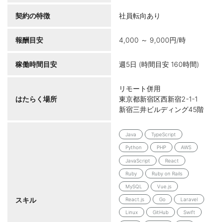
契約の特徴
社員転向あり
報酬目安
4,000 ～ 9,000円/時
稼働時間目安
週5日 (時間目安 160時間)
リモート併用
はたらく場所
東京都新宿区西新宿2-1-1
新宿三井ビルディング45階
Java
TypeScript
Python
PHP
AWS
JavaScript
React
Ruby
Ruby on Rails
MySQL
Vue.js
スキル
React.js
Go
Laravel
Linux
GitHub
Swift