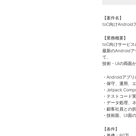
【案件名】
toC向けAndr
【業務概要】
toC向けサービ
最新のAndro
て、
技術・UIの両面
・Androidア
・保守、運用、
・Jetpack Co
・テストコード
・データ処理、ネ
・顧客社員との
・技術面、UI面
【条件】
・単価：80万