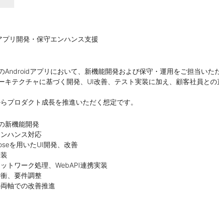
oidアプリ開発・保守エンハンス支援
スのAndroidアプリにおいて、新機能開発および保守・運用をご担当いた
idアーキテクチャに基づく開発、UI改善、テスト実装に加え、顧客社員と
からプロダクト成長を推進いただく想定です。
プリの新機能開発
エンハンス対応
mposeを用いたUI開発、改善
実装
ットワーク処理、WebAPI連携実装
折衝、要件調整
の両軸での改善推進