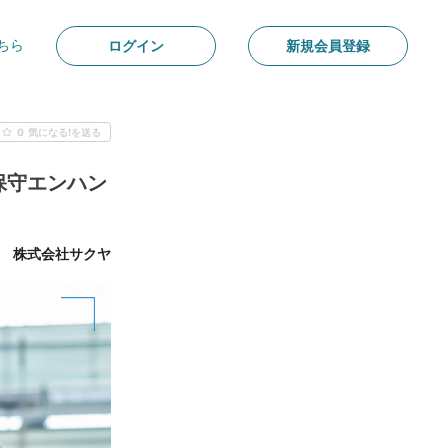
ちら
ログイン
新規会員登録
0
気になる!を送る
発･保守エンハン
株式会社サクヤ