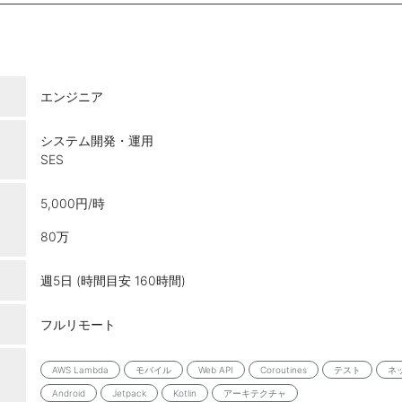
エンジニア
システム開発・運用
SES
5,000円/時
80万
週5日 (時間目安 160時間)
フルリモート
AWS Lambda
モバイル
Web API
Coroutines
テスト
ネ
Android
Jetpack
Kotlin
アーキテクチャ