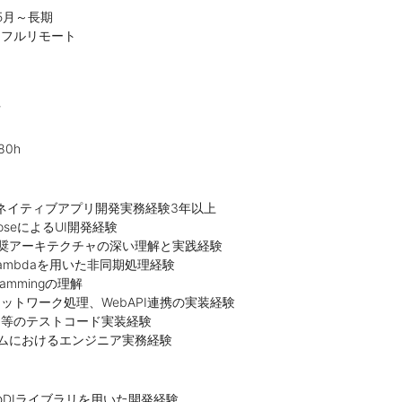
5月～長期
：フルリモート
可
80h
いたネイティブアプリ開発実務経験3年以上
mposeによるUI開発経験
公式推奨アーキテクチャの深い理解と実践経験
s、Lambdaを用いた非同期処理経験
grammingの理解
ットワーク処理、WebAPI連携の実装経験
ト等のテストコード実装経験
ムにおけるエンジニア実務経験
lt等のDIライブラリを用いた開発経験