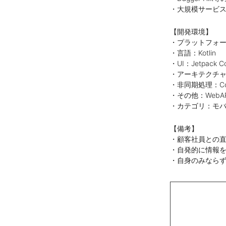
・大規模サービ
【開発環境】
・プラットフォーム
・言語：Kotlin
・UI：Jetpack C
・アーキテクチャ：
・非同期処理：Coro
・その他：Web
・カテゴリ：モ
【備考】
・顧客社員との
・自発的に情報
・自身のみなら