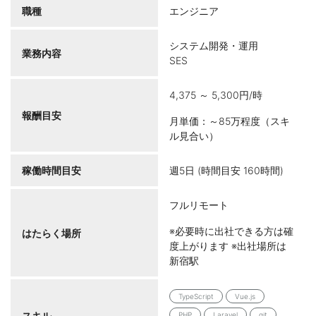
職種
エンジニア
システム開発・運用
業務内容
SES
4,375 ～ 5,300円/時
報酬目安
月単価：～85万程度（スキ
ル見合い）
稼働時間目安
週5日 (時間目安 160時間)
フルリモート
※必要時に出社できる方は確
はたらく場所
度上がります ※出社場所は
新宿駅
TypeScript
Vue.js
スキル
PHP
Laravel
git