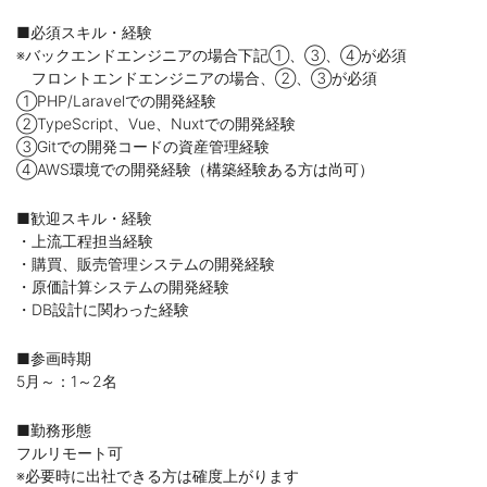
■必須スキル・経験
※バックエンドエンジニアの場合下記①、③、④が必須
フロントエンドエンジニアの場合、②、③が必須
①PHP/Laravelでの開発経験
②TypeScript、Vue、Nuxtでの開発経験
③Gitでの開発コードの資産管理経験
④AWS環境での開発経験（構築経験ある方は尚可）
■歓迎スキル・経験
・上流工程担当経験
・購買、販売管理システムの開発経験
・原価計算システムの開発経験
・DB設計に関わった経験
■参画時期
5月～：1～2名
■勤務形態
フルリモート可
※必要時に出社できる方は確度上がります