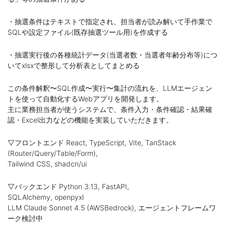
・抽選条件はテキストで指定され、担当者が読み解いて手作業で
SQLや設定ファイル(既存抽選ツール用)を作成する
・抽選実行後の各種統計データ(当選者数・当選者年齢分布等)につ
いてxlsxで整形して分析表としてまとめる
この条件解釈〜SQL作成〜実行〜集計の流れを、LLMエージェン
トを使って自動化するWebアプリを開発します。
主に業務担当者が使うシステムで、条件入力・条件確認・結果確
認・Excel出力などの機能を実装していただきます。
▽フロントエンド React, TypeScript, Vite, TanStack
(Router/Query/Table/Form),
Tailwind CSS, shadcn/ui
▽バックエンド Python 3.13, FastAPI,
SQLAlchemy, openpyxl
LLM Claude Sonnet 4.5 (AWSBedrock), エージェントフレームワ
ーク検討中