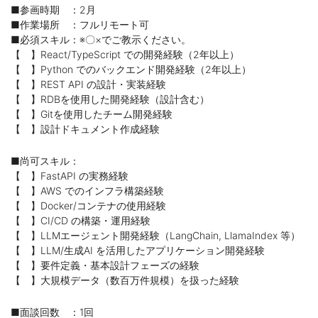
■参画時期 ：2月
■作業場所 ：フルリモート可
■必須スキル：※〇×でご教示ください。
【 】React/TypeScript での開発経験（2年以上）
【 】Python でのバックエンド開発経験（2年以上）
【 】REST API の設計・実装経験
【 】RDBを使用した開発経験（設計含む）
【 】Gitを使用したチーム開発経験
【 】設計ドキュメント作成経験
■尚可スキル：
【 】FastAPI の実務経験
【 】AWS でのインフラ構築経験
【 】Docker/コンテナの使用経験
【 】CI/CD の構築・運用経験
【 】LLMエージェント開発経験（LangChain, LlamaIndex 等）
【 】LLM/生成AI を活用したアプリケーション開発経験
【 】要件定義・基本設計フェーズの経験
【 】大規模データ（数百万件規模）を扱った経験
■面談回数 ：1回