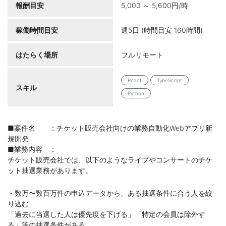
報酬目安
5,000 ～ 5,600円/時
稼働時間目安
週5日 (時間目安 160時間)
はたらく場所
フルリモート
React
TypeScript
スキル
Python
■案件名 ：チケット販売会社向けの業務自動化Webアプリ新
規開発
■業務内容 ：
チケット販売会社では、以下のようなライブやコンサートのチケ
ット抽選業務があります。
・数万〜数百万件の申込データから、ある抽選条件に合う人を絞
り込む
「過去に当選した人は優先度を下げる」「特定の会員は除外す
る」等の抽選条件がある