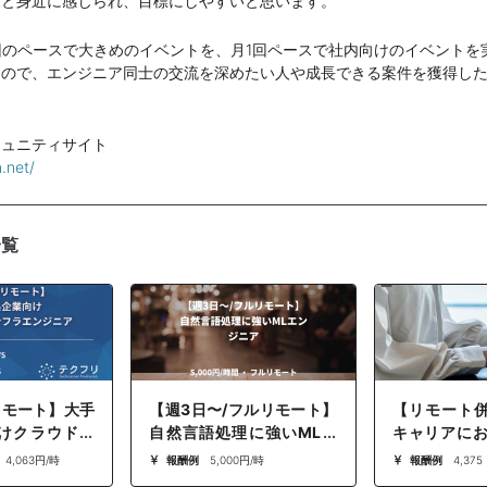
」と身近に感じられ、目標にしやすいと思います。
回のペースで大きめのイベントを、月1回ペースで社内向けのイベントを
なので、エンジニア同士の交流を深めたい人や成長できる案件を獲得し
ミュニティサイト
n.net/
一覧
リモート】大手
【週3日〜/フルリモート】
【リモート
けクラウド移
自然言語処理に強いMLエ
キャリアにお
ンジニア
ンジニア
務（ミドル
～ 4,063円/時
報酬例
5,000円/時
報酬例
4,375
ラス）