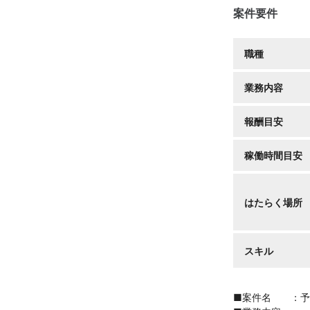
案件要件
職種
業務内容
報酬目安
稼働時間目安
はたらく場所
スキル
■案件名 ：予