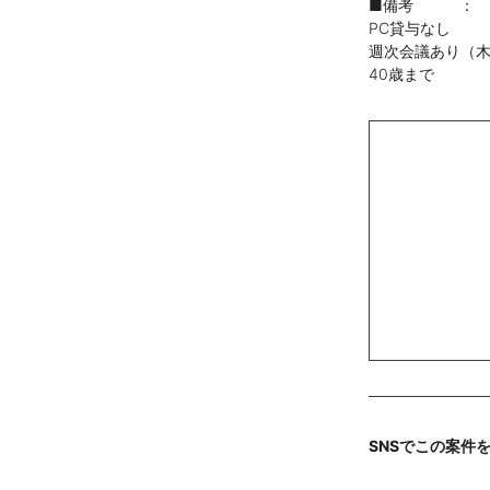
■備考 ：
PC貸与なし
週次会議あり（木曜
40歳まで
SNSでこの案件