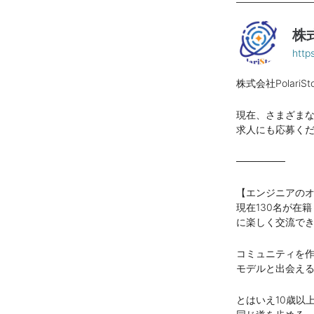
株式
https
株式会社Polar
現在、さまざま
求人にも応募く
───────
【エンジニアの
現在130名が在
に楽しく交流で
コミュニティを
モデルと出会え
とはいえ10歳以