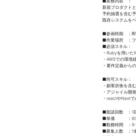
■業務内容 ：
新規プロダクト
予約抽選を含む
既存システムを
■参画時期 ：
■作業場所 ：
■必須スキル：
・Rubyを用いた
・AWSでの環境
・要件定義から
■尚可スキル：
・顧客折衝を含
・アジャイル開
・reactやNex
■面談回数 ：1
■単価 ：80
■勤務時間 ：9:00
■募集人数 ：1