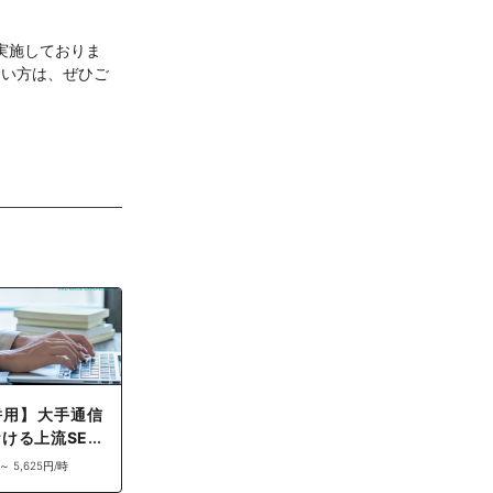
実施しておりま
たい方は、ぜひご
併用】大手通信
ける上流SE業
クラス・ハイク
 ～ 5,625円/時