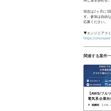
同じ道を歩める
現在は2ヶ月に1
す。参加は自由
応募ください。
▼エンジニアコ
https://orionsalo
関連する案件
【AWS/フル
電気系企業向
行インフラエ
報酬例
3,438 