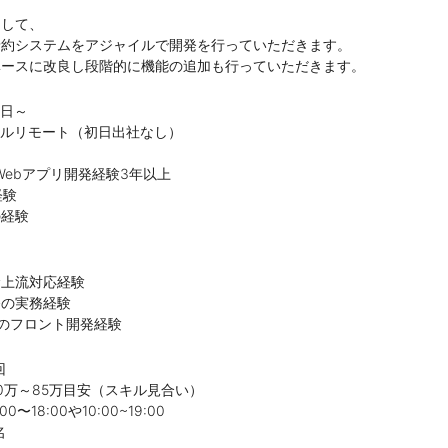
として、
予約システムをアジャイルで開発を行っていただきます。
ベースに改良し段階的に機能の追加も行っていただきます。
即日～
フルリモート（初日出社なし）
Webアプリ開発経験3年以上
経験
の経験
む上流対応経験
発の実務経験
tでのフロント開発経験
回
万～85万目安（スキル見合い）
〜18:00や10:00~19:00
名