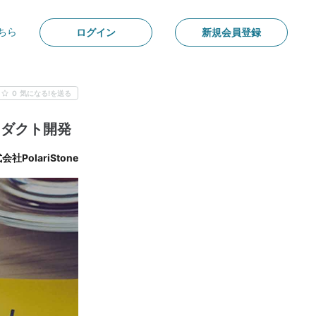
ちら
ログイン
新規会員登録
0
気になる!を送る
ロダクト開発
会社PolariStone