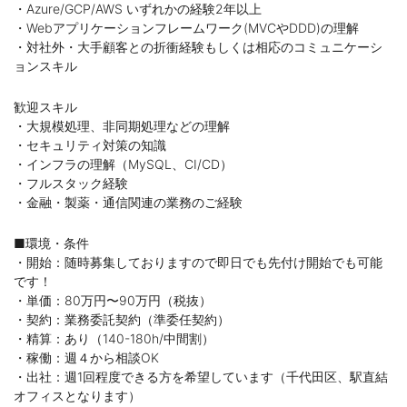
・Azure/GCP/AWS いずれかの経験2年以上
・Webアプリケーションフレームワーク(MVCやDDD)の理解
・対社外・大手顧客との折衝経験もしくは相応のコミュニケーシ
ョンスキル
歓迎スキル
・大規模処理、非同期処理などの理解
・セキュリティ対策の知識
・インフラの理解（MySQL、CI/CD）
・フルスタック経験
・金融・製薬・通信関連の業務のご経験
■環境・条件
・開始：随時募集しておりますので即日でも先付け開始でも可能
です！
・単価：80万円〜90万円（税抜）
・契約：業務委託契約（準委任契約）
・精算：あり（140-180h/中間割）
・稼働：週４から相談OK
・出社：週1回程度できる方を希望しています（千代田区、駅直結
オフィスとなります）