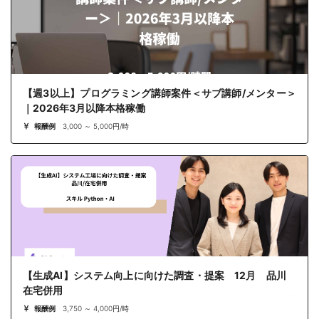
【週3以上】プログラミング講師案件＜サブ講師/メンター＞
｜2026年3月以降本格稼働
報酬例
3,000 ～ 5,000円/時
【生成AI】システム向上に向けた調査・提案 12月 品川
在宅併用
報酬例
3,750 ～ 4,000円/時