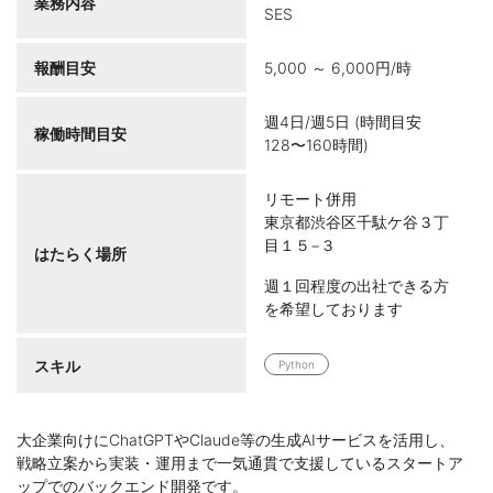
業務内容
SES
報酬目安
5,000 ～ 6,000円/時
週4日/週5日 (時間目安
稼働時間目安
128〜160時間)
リモート併用
東京都渋谷区千駄ケ谷３丁
目１５−３
はたらく場所
週１回程度の出社できる方
を希望しております
スキル
Python
大企業向けにChatGPTやClaude等の生成AIサービスを活用し、
戦略立案から実装・運用まで一気通貫で支援しているスタートア
ップでのバックエンド開発です。