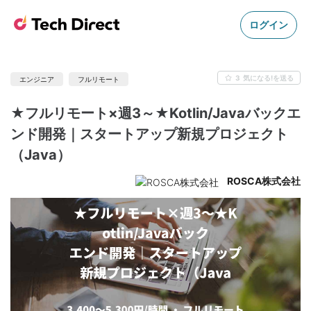
ログイン
3
気になる!を送る
エンジニア
フルリモート
★フルリモート×週3～★Kotlin/Javaバックエ
ンド開発｜スタートアップ新規プロジェクト
（Java）
ROSCA株式会社