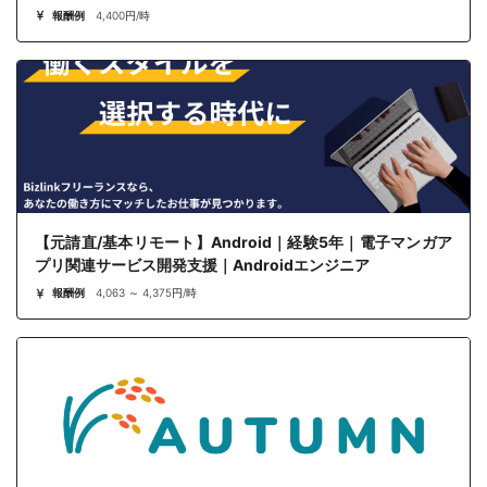
報酬例
4,400円/時
【元請直/基本リモート】Android｜経験5年｜電子マンガア
プリ関連サービス開発支援｜Androidエンジニア
報酬例
4,063 ～ 4,375円/時