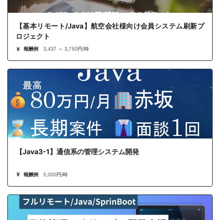
【基本リモート/Java】航空会社様向け会員システム刷新プ
ロジェクト
報酬例
3,437 ～ 3,750円/時
【Java3-1】通信系の管理システム開発
報酬例
5,000円/時