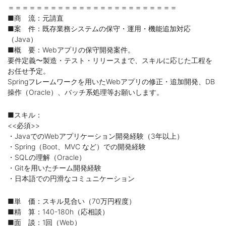
＝＝＝＝＝＝＝＝＝＝＝＝＝＝＝＝＝＝＝＝＝＝＝＝
■商 流：元請直
■案 件：既存業務システムの保守・運用・機能追加対応
（Java）
■概 要：Webアプリの保守開発案件。
要件定義〜製造・テスト・リリースまで、スキルに応じた工程を
お任せ予定。
Springフレームワークを用いたWebアプリの修正・追加開発、DB
操作（Oracle）、バッチ系処理等お願いします。
■スキル：
<<必須>>
・JavaでのWebアプリケーション開発経験（3年以上）
・Spring（Boot、MVC など）での開発経験
・SQLの理解（Oracle）
・Gitを用いたチーム開発経験
・日本語での円滑なコミュニケーション
■単 価：スキル見合い（70万円程度）
■精 算：140-180h（応相談）
■面 談：1回（Web）