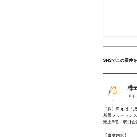
SNSでこの案件
株式
http
（株）iRupは
所属フリーランス
売上6億 取引企業
【事業内容】