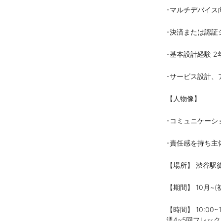
･マルチデバイス
･決済または認証
･基本設計経験 2
･サービス設計、
【人物像】
･コミュニケーシ
･責任感を持ち主
【場所】 渋谷駅徒
【期間】 10月~
【時間】 10:00~
週4~5回フレッ