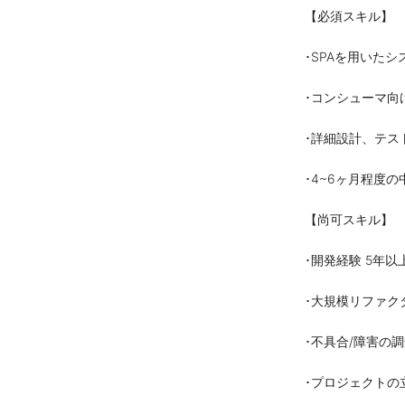
【必須スキル】
･SPAを用いたシ
･コンシューマ向
･詳細設計、テス
･4~6ヶ月程度
【尚可スキル】
･開発経験 5年以
･大規模リファク
･不具合/障害の
･プロジェクトの