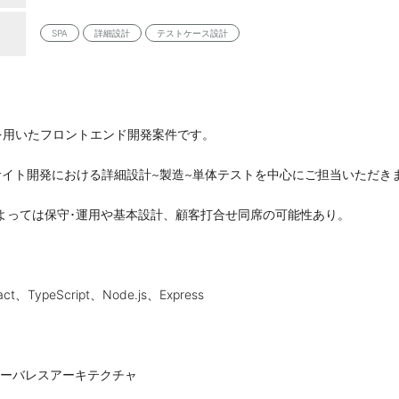
SPA
詳細設計
テストケース設計
e.jsを用いたフロントエンド開発案件です。
 WEBサイト開発における詳細設計~製造~単体テストを中心にご担当いただき
よっては保守･運用や基本設計、顧客打合せ同席の可能性あり。
act、TypeScript、Node.js、Express
T、サーバレスアーキテクチャ