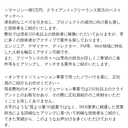
＜マージン一律5万円。クライアント×フリーランス双方のベスト
マッチへ＞
潜在的なニーズを引き出し、プロジェクトの成功に向け最も適し
た技術者をご紹介いたします。
弊社では現在350名以上の技術者に稼働いただいておりますが、常
に多くの技術者がアクティブで案件を探しております。
エンジニア、デザイナー、ディレクター、PM等、Web領域に特化
した人材を幅広くアサイン可能です。
また、フリーランスの方々へは専任の担当が詳しくご希望のご条
件等をヒアリングし、マッチする案件をご紹介いたします。
＜オンサイトソリューション事業で培ったノウハウを基に、正社
員のご紹介もお任せください＞
現在弊社のオンサイトソリューション事業では250社以上のクライ
アントとのお取引があり、その際に正社員紹介のご依頼をいただ
くことも珍しくありません。
大手のような”質より量”の提案ではなく、WEB業界に精通した営業
担当による詳細なヒアリングに基づいて的確な技術者をご紹介し
てきた実績から、このようなお声がけを多くいただけておりま
す。