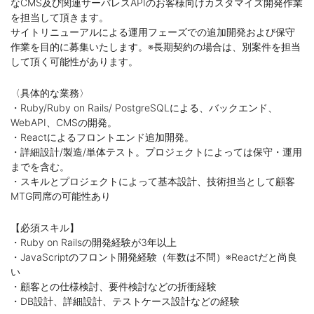
なCMS及び関連サーバレスAPIのお客様向けカスタマイズ開発作業
を担当して頂きます。
サイトリニューアルによる運用フェーズでの追加開発および保守
作業を目的に募集いたします。※長期契約の場合は、別案件を担当
して頂く可能性があります。
〈具体的な業務〉
・Ruby/Ruby on Rails/ PostgreSQLによる、バックエンド、
WebAPI、CMSの開発。
・Reactによるフロントエンド追加開発。
・詳細設計/製造/単体テスト。プロジェクトによっては保守・運用
までを含む。
・スキルとプロジェクトによって基本設計、技術担当として顧客
MTG同席の可能性あり
【必須スキル】
・Ruby on Railsの開発経験が3年以上
・JavaScriptのフロント開発経験（年数は不問）※Reactだと尚良
い
・顧客との仕様検討、要件検討などの折衝経験
・DB設計、詳細設計、テストケース設計などの経験