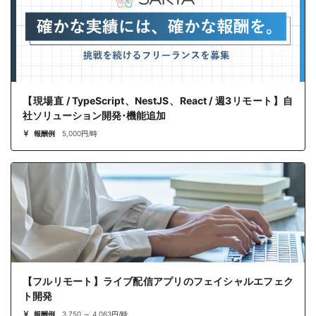
【現場直 / TypeScript、NestJS、React / 週3リモート】自
社ソリューション開発･機能追加
報酬例
5,000円/時
【フルリモート】ライブ配信アプリのフェイシャルエフェク
ト開発
報酬例
3,750 ～ 4,063円/時