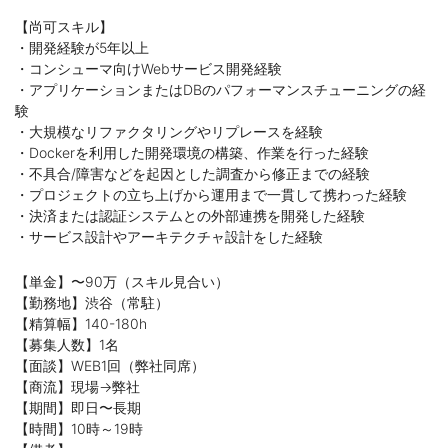
【尚可スキル】
・開発経験が5年以上
・コンシューマ向けWebサービス開発経験
・アプリケーションまたはDBのパフォーマンスチューニングの経
験
・大規模なリファクタリングやリプレースを経験
・Dockerを利用した開発環境の構築、作業を行った経験
・不具合/障害などを起因とした調査から修正までの経験
・プロジェクトの立ち上げから運用まで一貫して携わった経験
・決済または認証システムとの外部連携を開発した経験
・サービス設計やアーキテクチャ設計をした経験
【単金】〜90万（スキル見合い）
【勤務地】渋谷（常駐）
【精算幅】140-180h
【募集人数】1名
【面談】WEB1回（弊社同席）
【商流】現場→弊社
【期間】即日〜長期
【時間】10時～19時